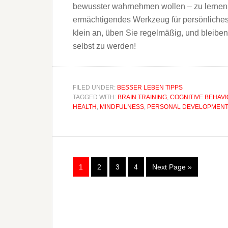
bewusster wahrnehmen wollen – zu lernen, 
ermächtigendes Werkzeug für persönliches
klein an, üben Sie regelmäßig, und bleibe
selbst zu werden!
FILED UNDER:
BESSER LEBEN TIPPS
TAGGED WITH:
BRAIN TRAINING
,
COGNITIVE BEHAV
HEALTH
,
MINDFULNESS
,
PERSONAL DEVELOPMENT
1
2
3
4
Next Page »