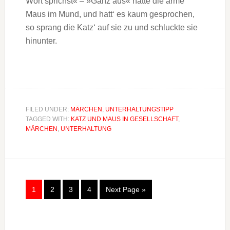
Wort sprichst« – »Ganz aus« hatte die arme
Maus im Mund, und hatt‘ es kaum gesprochen,
so sprang die Katz‘ auf sie zu und schluckte sie
hinunter.
FILED UNDER:
MÄRCHEN
,
UNTERHALTUNGSTIPP
TAGGED WITH:
KATZ UND MAUS IN GESELLSCHAFT
,
MÄRCHEN
,
UNTERHALTUNG
1
2
3
4
Next Page »