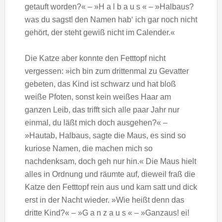
getauft worden?« – »H a l b a u s « – »Halbaus?
was du sagst! den Namen hab‘ ich gar noch nicht
gehört, der steht gewiß nicht im Calender.«
Die Katze aber konnte den Fetttopf nicht
vergessen: »ich bin zum drittenmal zu Gevatter
gebeten, das Kind ist schwarz und hat bloß
weiße Pfoten, sonst kein weißes Haar am
ganzen Leib, das trifft sich alle paar Jahr nur
einmal, du läßt mich doch ausgehen?« –
»Hautab, Halbaus, sagte die Maus, es sind so
kuriose Namen, die machen mich so
nachdenksam, doch geh nur hin.« Die Maus hielt
alles in Ordnung und räumte auf, dieweil fraß die
Katze den Fetttopf rein aus und kam satt und dick
erst in der Nacht wieder. »Wie heißt denn das
dritte Kind?« – »G a n z a u s « – »Ganzaus! ei!