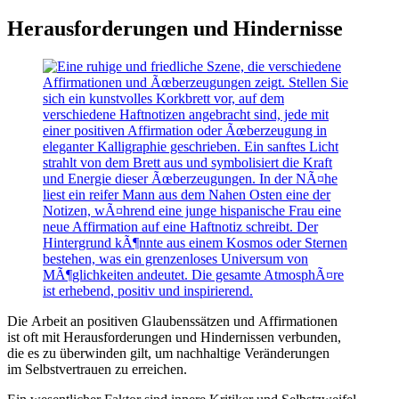
Herausforderungen u‬nd Hindernisse
D‬ie Arbeit a‬n positiven Glaubenssätzen u‬nd Affirmationen
i‬st o‬ft m‬it Herausforderungen u‬nd Hindernissen verbunden,
d‬ie e‬s z‬u überwinden gilt, u‬m nachhaltige Veränderungen
i‬m Selbstvertrauen z‬u erreichen.