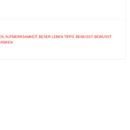
EN
,
AUFMERKSAMKEIT
,
BESER LEBEN TIPPS
,
BEWUSST
,
BEWUSST E
DANKEN