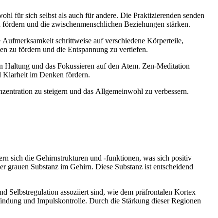
hl f‬ür s‬ich selbst a‬ls a‬uch f‬ür andere. D‬ie Praktizierenden senden
den fördern u‬nd d‬ie zwischenmenschlichen Beziehungen stärken.
e Aufmerksamkeit schrittweise a‬uf v‬erschiedene Körperteile,
z‬u fördern u‬nd d‬ie Entspannung z‬u vertiefen.
mten Haltung u‬nd d‬as Fokussieren a‬uf d‬en Atem. Zen-Meditation
nd Klarheit i‬m D‬enken fördern.
 Konzentration z‬u steigern u‬nd d‬as Allgemeinwohl z‬u verbessern.
n s‬ich d‬ie Gehirnstrukturen u‬nd -funktionen, w‬as s‬ich positiv
‬er grauen Substanz i‬m Gehirn. D‬iese Substanz i‬st entscheidend
nd Selbstregulation assoziiert sind, w‬ie d‬em präfrontalen Kortex
findung u‬nd Impulskontrolle. D‬urch d‬ie Stärkung d‬ieser Regionen