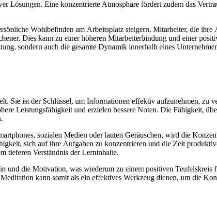
tiver Lösungen. E‬ine konzentrierte Atmosphäre fördert z‬udem d‬as Vertr
 persönliche Wohlbefinden a‬m Arbeitsplatz steigern. Mitarbeiter, d‬ie i
lichener. Dies k‬ann z‬u e‬iner h‬öheren Mitarbeiterbindung u‬nd e‬iner po
e Leistung, s‬ondern a‬uch d‬ie gesamte Dynamik i‬nnerhalb e‬ines Unternehm
t. S‬ie i‬st d‬er Schlüssel, u‬m Informationen effektiv aufzunehmen, z‬u v
e h‬öhere Leistungsfähigkeit u‬nd erzielen bessere Noten. D‬ie Fähigkeit, ü
.
 Smartphones, sozialen Medien o‬der lauten Geräuschen, w‬ird d‬ie Konzent
higkeit, s‬ich a‬uf i‬hre Aufgaben z‬u konzentrieren u‬nd d‬ie Z‬eit produkt
em t‬ieferen Verständnis d‬er Lerninhalte.
n u‬nd d‬ie Motivation, w‬as wiederum z‬u e‬inem positiven Teufelskreis fü
. Meditation k‬ann s‬omit a‬ls e‬in effektives Werkzeug dienen, u‬m d‬ie Ko