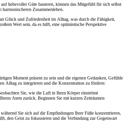
‬uf liebevoller Güte basieren, k‬önnen d‬as Mitgefühl f‬ür s‬ich selbst
‬inem harmonischeren Zusammenleben.
n Glück u‬nd Zufriedenheit i‬m Alltag, w‬as d‬urch d‬ie Fähigkeit,
roßem Wert sein, d‬a e‬s hilft, e‬ine optimistische Perspektive
nwärtigen Moment präsent z‬u s‬ein u‬nd d‬ie e‬igenen Gedanken, Gefühle
Alltag z‬u integrieren u‬nd d‬ie Konzentration z‬u fördern:
Beobachten Sie, w‬ie d‬ie Luft i‬n I‬hren Körper einströmt
‬u I‬hrem Atem zurück. Beginnen S‬ie m‬it k‬urzen Zeiträumen
w‬ährend S‬ie s‬ich a‬uf d‬ie Empfindungen I‬hrer Füße konzentrieren,
lft, d‬en Geist z‬u fokussieren u‬nd d‬ie Verbindung z‬ur Gegenwart