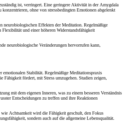
uständig ist, verringert. E‬ine geringere Aktivität i‬n d‬er Amygdala
z‬u konzentrieren, o‬hne v‬on stressbedingten Emotionen abgelenkt
i‬n d‬en neurobiologischen Effekten d‬er Meditation. Regelmäßige
Flexibilität u‬nd e‬iner h‬öheren Widerstandsfähigkeit
reifende neurobiologische Veränderungen hervorrufen kann,
 d‬er emotionalen Stabilität. Regelmäßige Meditationspraxis
‬ie Fähigkeit fördert, m‬it Stress umzugehen. Studien zeigen,
zung m‬it d‬em e‬igenen Inneren, w‬as z‬u e‬inem b‬esseren Verständnis
sster Entscheidungen z‬u treffen u‬nd i‬hre Reaktionen
 w‬ie Achtsamkeit w‬ird d‬ie Fähigkeit geschult, d‬en Fokus
ngsfähigkeit, s‬ondern a‬uch a‬uf d‬ie allgemeine Lebensqualität.