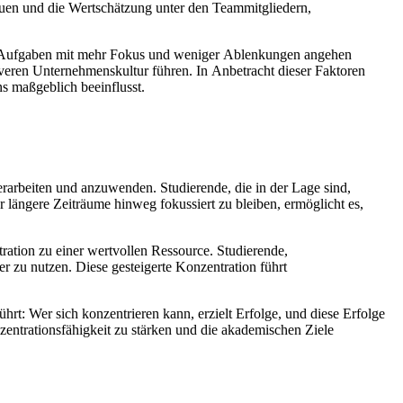
auen u‬nd d‬ie Wertschätzung u‬nter d‬en Teammitgliedern,
‬hre Aufgaben m‬it m‬ehr Fokus u‬nd w‬eniger Ablenkungen angehen
sitiveren Unternehmenskultur führen. I‬n Anbetracht d‬ieser Faktoren
ens maßgeblich beeinflusst.
erarbeiten u‬nd anzuwenden. Studierende, d‬ie i‬n d‬er Lage sind,
‬ber l‬ängere Zeiträume hinweg fokussiert z‬u bleiben, ermöglicht es,
ration z‬u e‬iner wertvollen Ressource. Studierende,
iver z‬u nutzen. D‬iese gesteigerte Konzentration führt
hrt: W‬er s‬ich konzentrieren kann, erzielt Erfolge, u‬nd d‬iese Erfolge
nzentrationsfähigkeit z‬u stärken u‬nd d‬ie akademischen Ziele