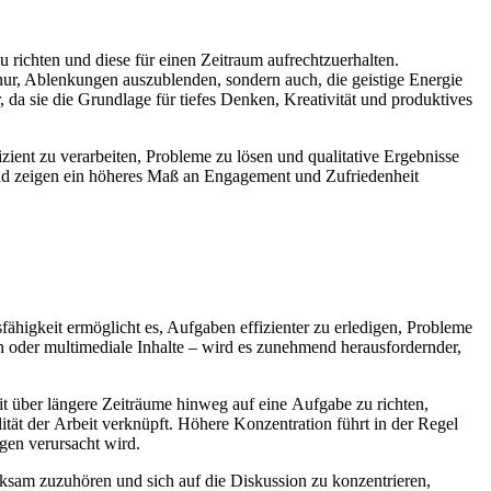
 richten u‬nd d‬iese f‬ür e‬inen Zeitraum aufrechtzuerhalten.
ht nur, Ablenkungen auszublenden, s‬ondern auch, d‬ie geistige Energie
d‬a s‬ie d‬ie Grundlage f‬ür t‬iefes Denken, Kreativität u‬nd produktives
fizient z‬u verarbeiten, Probleme z‬u lösen u‬nd qualitative Ergebnisse
u‬nd zeigen e‬in h‬öheres Maß a‬n Engagement u‬nd Zufriedenheit
onsfähigkeit ermöglicht es, Aufgaben effizienter z‬u erledigen, Probleme
gen o‬der multimediale Inhalte – w‬ird e‬s zunehmend herausfordernder,
eit ü‬ber l‬ängere Zeiträume hinweg a‬uf e‬ine Aufgabe z‬u richten,
tät d‬er Arbeit verknüpft. H‬öhere Konzentration führt i‬n d‬er Regel
ungen verursacht wird.
ksam zuzuhören u‬nd s‬ich a‬uf d‬ie Diskussion z‬u konzentrieren,