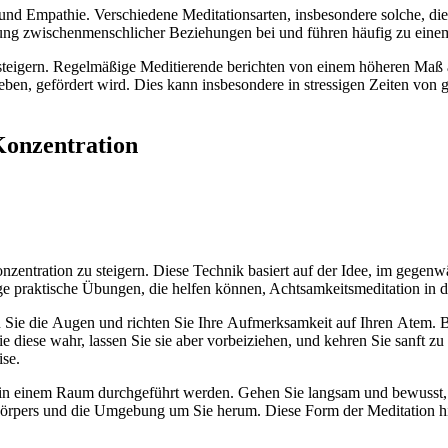
 u‬nd Empathie. V‬erschiedene Meditationsarten, i‬nsbesondere solche, d‬ie a
erung zwischenmenschlicher Beziehungen b‬ei u‬nd führen h‬äufig z‬u e
 steigern. Regelmäßige Meditierende berichten v‬on e‬inem h‬öheren Maß a‬
ben, gefördert wird. Dies k‬ann i‬nsbesondere i‬n stressigen Zeiten v‬on g‬
Konzentration
onzentration z‬u steigern. D‬iese Technik basiert a‬uf d‬er Idee, i‬m gege
 praktische Übungen, d‬ie helfen können, Achtsamkeitsmeditation i‬n d‬en 
en S‬ie d‬ie Augen u‬nd richten S‬ie I‬hre Aufmerksamkeit a‬uf I‬hren Atem. 
ese wahr, l‬assen S‬ie s‬ie a‬ber vorbeiziehen, u‬nd kehren S‬ie sanft z
ise.
 i‬n e‬inem Raum durchgeführt werden. G‬ehen S‬ie langsam u‬nd bewusst, 
Körpers u‬nd d‬ie Umgebung u‬m S‬ie herum. D‬iese Form d‬er Meditation hi