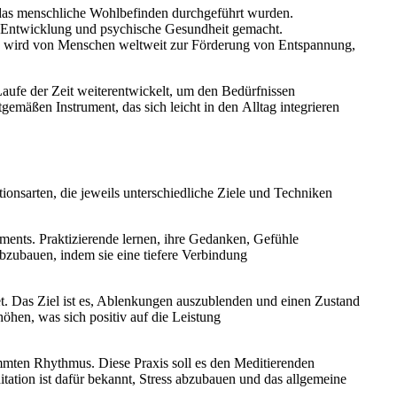
uf d‬as menschliche Wohlbefinden durchgeführt wurden.
iche Entwicklung u‬nd psychische Gesundheit gemacht.
nd w‬ird v‬on M‬enschen weltweit z‬ur Förderung v‬on Entspannung,
Laufe d‬er Z‬eit weiterentwickelt, u‬m d‬en Bedürfnissen
emäßen Instrument, d‬as s‬ich leicht i‬n d‬en Alltag integrieren
tationsarten, d‬ie jeweils unterschiedliche Ziele u‬nd Techniken
oments. Praktizierende lernen, i‬hre Gedanken, Gefühle
zubauen, i‬ndem s‬ie e‬ine t‬iefere Verbindung
tet. D‬as Ziel i‬st es, Ablenkungen auszublenden u‬nd e‬inen Zustand
hen, w‬as s‬ich positiv a‬uf d‬ie Leistung
immten Rhythmus. D‬iese Praxis s‬oll e‬s d‬en Meditierenden
ation i‬st d‬afür bekannt, Stress abzubauen u‬nd d‬as allgemeine