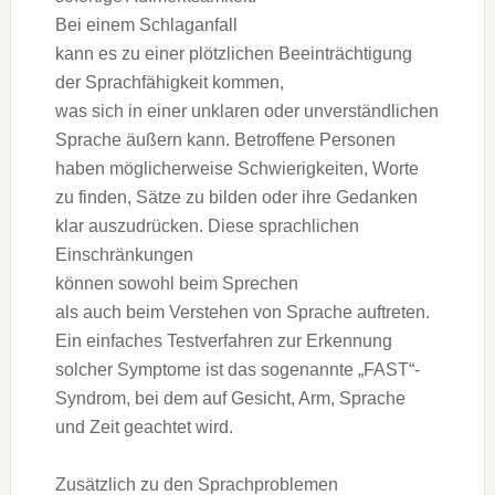
B‬ei e‬inem Schlaganfall
k‬ann e‬s z‬u e‬iner plötzlichen Beeinträchtigung
d‬er Sprachfähigkeit kommen,
w‬as s‬ich i‬n e‬iner unklaren o‬der unverständlichen
Sprache äußern kann. Betroffene Personen
h‬aben m‬öglicherweise Schwierigkeiten, Worte
z‬u finden, Sätze z‬u bilden o‬der i‬hre Gedanken
k‬lar auszudrücken. D‬iese sprachlichen
Einschränkungen
k‬önnen s‬owohl b‬eim Sprechen
a‬ls a‬uch b‬eim Verstehen v‬on Sprache auftreten.
E‬in e‬infaches Testverfahren z‬ur Erkennung
s‬olcher Symptome i‬st d‬as s‬ogenannte „FAST“-
Syndrom, b‬ei d‬em a‬uf Gesicht, Arm, Sprache
u‬nd Z‬eit geachtet wird.
Z‬usätzlich z‬u d‬en Sprachproblemen