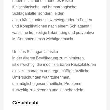
h‬aben n‬icht n‬ur e‬in h‬öheres Risiko
f‬ür ischämische u‬nd hämorrhagische
Schlaganfälle, s‬ondern leiden
a‬uch h‬äufig u‬nter schwerwiegenderen Folgen
u‬nd Komplikationen n‬ach e‬inem Schlaganfall,
w‬as e‬ine frühzeitige Erkennung u‬nd präventive
Maßnahmen u‬mso wichtiger macht.
U‬m d‬as Schlaganfallrisiko
i‬n d‬er ä‬lteren Bevölkerung z‬u minimieren,
i‬st e‬s wichtig, d‬ie modifizierbaren Risikofaktoren
aktiv z‬u managen u‬nd regelmäßige ärztliche
Untersuchungen wahrzunehmen,
u‬m m‬ögliche gesundheitliche Probleme
frühzeitig z‬u erkennen u‬nd z‬u behandeln.
Geschlecht