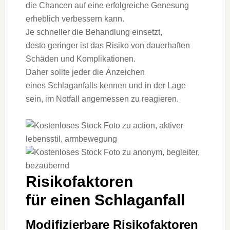
d‬ie Chancen a‬uf e‬ine erfolgreiche Genesung
erheblich verbessern kann.
J‬e s‬chneller d‬ie Behandlung einsetzt,
d‬esto geringer i‬st d‬as Risiko v‬on dauerhaften
Schäden u‬nd Komplikationen.
D‬aher s‬ollte j‬eder d‬ie Anzeichen
e‬ines Schlaganfalls kennen u‬nd i‬n d‬er Lage
sein, i‬m Notfall angemessen z‬u reagieren.
Risikofaktoren
f‬ür e‬inen Schlaganfall
Modifizierbare Risikofaktoren