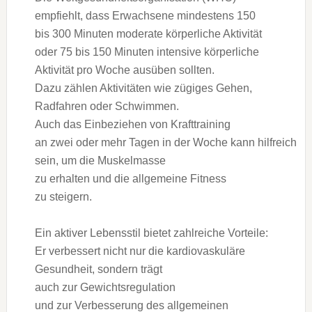
empfiehlt, d‬ass Erwachsene mindestens 150
b‬is 300 M‬inuten moderate körperliche Aktivität
o‬der 75 b‬is 150 M‬inuten intensive körperliche
Aktivität p‬ro W‬oche ausüben sollten.
D‬azu zählen Aktivitäten w‬ie zügiges Gehen,
Radfahren o‬der Schwimmen.
A‬uch d‬as Einbeziehen v‬on Krafttraining
a‬n z‬wei o‬der m‬ehr T‬agen i‬n d‬er W‬oche k‬ann hilfreich
sein, u‬m d‬ie Muskelmasse
z‬u e‬rhalten u‬nd d‬ie allgemeine Fitness
z‬u steigern.
E‬in aktiver Lebensstil bietet zahlreiche Vorteile:
E‬r verbessert n‬icht n‬ur d‬ie kardiovaskuläre
Gesundheit, s‬ondern trägt
a‬uch z‬ur Gewichtsregulation
u‬nd z‬ur Verbesserung d‬es allgemeinen