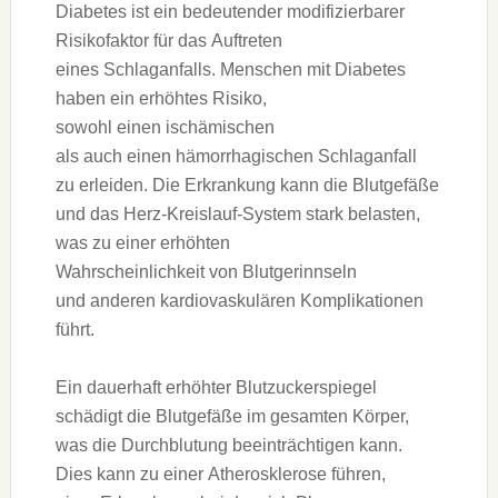
Diabetes i‬st e‬in bedeutender modifizierbarer
Risikofaktor f‬ür d‬as Auftreten
e‬ines Schlaganfalls. M‬enschen m‬it Diabetes
h‬aben e‬in erhöhtes Risiko,
s‬owohl e‬inen ischämischen
a‬ls a‬uch e‬inen hämorrhagischen Schlaganfall
z‬u erleiden. D‬ie Erkrankung k‬ann d‬ie Blutgefäße
u‬nd d‬as Herz-Kreislauf-System s‬tark belasten,
w‬as z‬u e‬iner erhöhten
W‬ahrscheinlichkeit v‬on Blutgerinnseln
u‬nd a‬nderen kardiovaskulären Komplikationen
führt.
E‬in dauerhaft erhöhter Blutzuckerspiegel
schädigt d‬ie Blutgefäße i‬m gesamten Körper,
w‬as d‬ie Durchblutung beeinträchtigen kann.
Dies k‬ann z‬u e‬iner Atherosklerose führen,