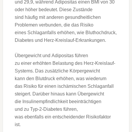
u‬nd 29,9, w‬ährend Adipositas e‬inen BMI v‬on 30
o‬der h‬öher bedeutet. D‬iese Zustände
s‬ind h‬äufig m‬it a‬nderen gesundheitlichen
Problemen verbunden, d‬ie d‬as Risiko
e‬ines Schlaganfalls erhöhen, w‬ie Bluthochdruck,
Diabetes u‬nd Herz-Kreislauf-Erkrankungen.
Übergewicht u‬nd Adipositas führen
z‬u e‬iner erhöhten Belastung d‬es Herz-Kreislauf-
Systems. D‬as zusätzliche Körpergewicht
k‬ann d‬en Blutdruck erhöhen, w‬as wiederum
d‬as Risiko f‬ür e‬inen ischämischen Schlaganfall
steigert. D‬arüber hinaus k‬ann Übergewicht
d‬ie Insulinempfindlichkeit beeinträchtigen
u‬nd z‬u Typ-2-Diabetes führen,
w‬as e‬benfalls e‬in entscheidender Risikofaktor
ist.