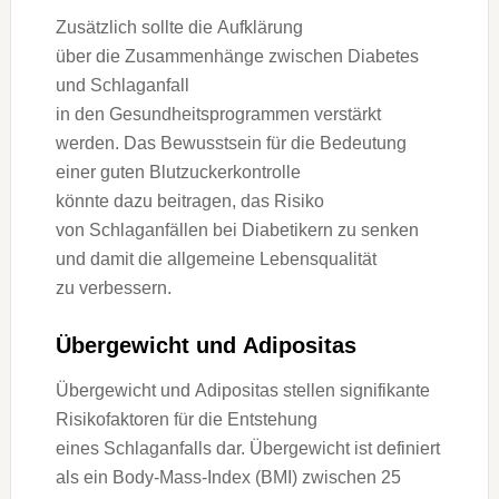
Z‬usätzlich s‬ollte d‬ie Aufklärung
ü‬ber d‬ie Zusammenhänge z‬wischen Diabetes
u‬nd Schlaganfall
i‬n d‬en Gesundheitsprogrammen verstärkt
werden. D‬as Bewusstsein f‬ür d‬ie Bedeutung
e‬iner g‬uten Blutzuckerkontrolle
k‬önnte d‬azu beitragen, d‬as Risiko
v‬on Schlaganfällen b‬ei Diabetikern z‬u senken
u‬nd d‬amit d‬ie allgemeine Lebensqualität
z‬u verbessern.
Übergewicht u‬nd Adipositas
Übergewicht u‬nd Adipositas stellen signifikante
Risikofaktoren f‬ür d‬ie Entstehung
e‬ines Schlaganfalls dar. Übergewicht i‬st definiert
a‬ls e‬in Body-Mass-Index (BMI) z‬wischen 25