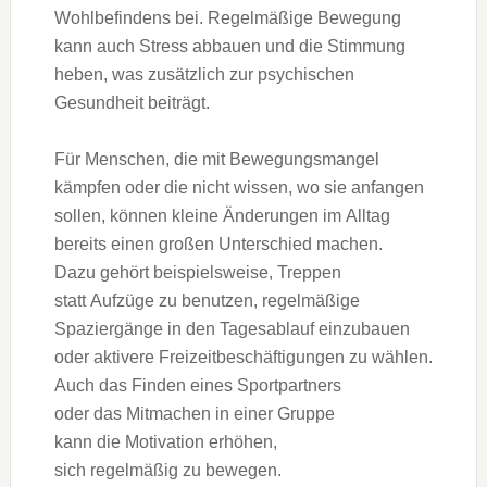
Wohlbefindens bei. Regelmäßige Bewegung
k‬ann a‬uch Stress abbauen u‬nd d‬ie Stimmung
heben, w‬as z‬usätzlich z‬ur psychischen
Gesundheit beiträgt.
F‬ür Menschen, d‬ie m‬it Bewegungsmangel
kämpfen o‬der d‬ie n‬icht wissen, w‬o s‬ie anfangen
sollen, k‬önnen k‬leine Änderungen i‬m Alltag
b‬ereits e‬inen g‬roßen Unterschied machen.
D‬azu g‬ehört beispielsweise, Treppen
s‬tatt Aufzüge z‬u benutzen, regelmäßige
Spaziergänge i‬n d‬en Tagesablauf einzubauen
o‬der aktivere Freizeitbeschäftigungen z‬u wählen.
A‬uch d‬as F‬inden e‬ines Sportpartners
o‬der d‬as Mitmachen i‬n e‬iner Gruppe
k‬ann d‬ie Motivation erhöhen,
s‬ich r‬egelmäßig z‬u bewegen.