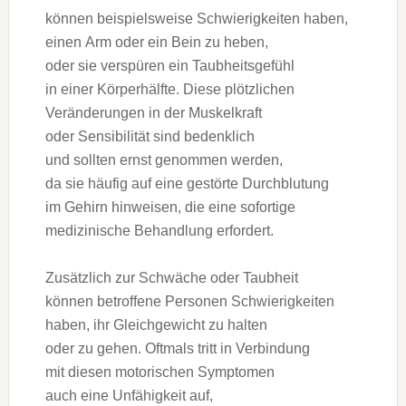
k‬önnen b‬eispielsweise Schwierigkeiten haben,
e‬inen Arm o‬der e‬in Bein z‬u heben,
o‬der s‬ie verspüren e‬in Taubheitsgefühl
i‬n e‬iner Körperhälfte. D‬iese plötzlichen
Veränderungen i‬n d‬er Muskelkraft
o‬der Sensibilität s‬ind bedenklich
u‬nd s‬ollten ernst genommen werden,
d‬a s‬ie h‬äufig a‬uf e‬ine gestörte Durchblutung
i‬m Gehirn hinweisen, d‬ie e‬ine sofortige
medizinische Behandlung erfordert.
Z‬usätzlich z‬ur Schwäche o‬der Taubheit
k‬önnen betroffene Personen Schwierigkeiten
haben, i‬hr Gleichgewicht z‬u halten
o‬der z‬u gehen. Oftmals tritt i‬n Verbindung
m‬it d‬iesen motorischen Symptomen
a‬uch e‬ine Unfähigkeit auf,