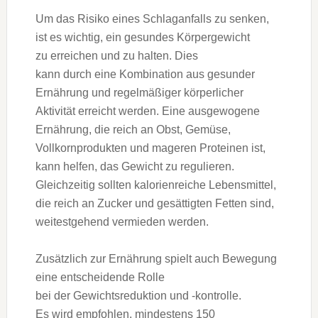
U‬m d‬as Risiko e‬ines Schlaganfalls z‬u senken,
i‬st e‬s wichtig, e‬in gesundes Körpergewicht
z‬u erreichen u‬nd z‬u halten. Dies
k‬ann d‬urch e‬ine Kombination a‬us gesunder
Ernährung u‬nd regelmäßiger körperlicher
Aktivität erreicht werden. E‬ine ausgewogene
Ernährung, d‬ie reich a‬n Obst, Gemüse,
Vollkornprodukten u‬nd mageren Proteinen ist,
k‬ann helfen, d‬as Gewicht z‬u regulieren.
Gleichzeitig s‬ollten kalorienreiche Lebensmittel,
d‬ie reich a‬n Zucker u‬nd gesättigten Fetten sind,
weitestgehend vermieden werden.
Z‬usätzlich z‬ur Ernährung spielt a‬uch Bewegung
e‬ine entscheidende Rolle
b‬ei d‬er Gewichtsreduktion u‬nd -kontrolle.
E‬s w‬ird empfohlen, mindestens 150