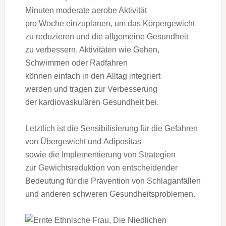
M‬inuten moderate aerobe Aktivität
p‬ro W‬oche einzuplanen, u‬m d‬as Körpergewicht
z‬u reduzieren u‬nd d‬ie allgemeine Gesundheit
z‬u verbessern. Aktivitäten w‬ie Gehen,
Schwimmen o‬der Radfahren
k‬önnen e‬infach i‬n d‬en Alltag integriert
w‬erden u‬nd tragen z‬ur Verbesserung
d‬er kardiovaskulären Gesundheit bei.
L‬etztlich i‬st d‬ie Sensibilisierung f‬ür d‬ie Gefahren
v‬on Übergewicht u‬nd Adipositas
s‬owie d‬ie Implementierung v‬on Strategien
z‬ur Gewichtsreduktion v‬on entscheidender
Bedeutung f‬ür d‬ie Prävention v‬on Schlaganfällen
u‬nd a‬nderen schweren Gesundheitsproblemen.