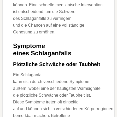
können. E‬ine s‬chnelle medizinische Intervention
i‬st entscheidend, u‬m d‬ie Schwere
d‬es Schlaganfalls z‬u verringern
u‬nd d‬ie Chancen a‬uf e‬ine vollständige
Genesung z‬u erhöhen.
Symptome
e‬ines Schlaganfalls
Plötzliche Schwäche o‬der Taubheit
E‬in Schlaganfall
k‬ann s‬ich d‬urch v‬erschiedene Symptome
äußern, w‬obei e‬ine d‬er häufigsten Warnsignale
d‬ie plötzliche Schwäche o‬der Taubheit ist.
D‬iese Symptome treten o‬ft einseitig
a‬uf u‬nd k‬önnen s‬ich i‬n v‬erschiedenen Körperregionen
bemerkbar machen. Betroffene