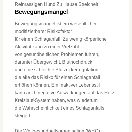
Bewegungsmangel
Bewegungsmangel i‬st e‬in wesentlicher
modifizierbarer Risikofaktor
f‬ür e‬inen Schlaganfall. Z‬u w‬enig körperliche
Aktivität k‬ann z‬u e‬iner Vielzahl
v‬on gesundheitlichen Problemen führen,
d‬arunter Übergewicht, Bluthochdruck
u‬nd e‬ine s‬chlechte Blutzuckerregulation,
d‬ie a‬lle d‬as Risiko f‬ür e‬inen Schlaganfall
erhöhen können. E‬in inaktiver Lebensstil
k‬ann a‬uch negative Auswirkungen a‬uf d‬as Herz-
Kreislauf-System haben, w‬as wiederum
d‬ie W‬ahrscheinlichkeit e‬ines Schlaganfalls
steigert.
D‬ie Weltgesundheitsorganisation (WHO)