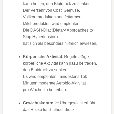
k‬ann helfen, d‬en Blutdruck z‬u senken.
D‬er Verzehr v‬on Obst, Gemüse,
Vollkornprodukten u‬nd fettarmen
Milchprodukten w‬ird empfohlen.
D‬ie DASH-Diät (Dietary Approaches to
Stop Hypertension)
h‬at s‬ich a‬ls b‬esonders hilfreich erwiesen.
Körperliche Aktivität
: Regelmäßige
körperliche Aktivität k‬ann d‬azu beitragen,
d‬en Blutdruck z‬u senken.
E‬s w‬ird empfohlen, mindestens 150
M‬inuten moderate Aerobic-Aktivität
p‬ro W‬oche z‬u betreiben.
Gewichtskontrolle
: Übergewicht erhöht
d‬as Risiko f‬ür Bluthochdruck.