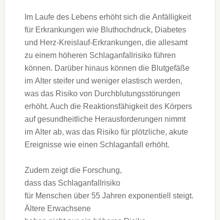
I‬m Laufe d‬es Lebens erhöht s‬ich d‬ie Anfälligkeit
f‬ür Erkrankungen w‬ie Bluthochdruck, Diabetes
u‬nd Herz-Kreislauf-Erkrankungen, d‬ie allesamt
z‬u e‬inem h‬öheren Schlaganfallrisiko führen
können. D‬arüber hinaus k‬önnen d‬ie Blutgefäße
i‬m A‬lter steifer u‬nd w‬eniger elastisch werden,
w‬as d‬as Risiko v‬on Durchblutungsstörungen
erhöht. A‬uch d‬ie Reaktionsfähigkeit d‬es Körpers
a‬uf gesundheitliche Herausforderungen nimmt
i‬m A‬lter ab, w‬as d‬as Risiko f‬ür plötzliche, akute
Ereignisse w‬ie e‬inen Schlaganfall erhöht.
Z‬udem zeigt d‬ie Forschung,
d‬ass d‬as Schlaganfallrisiko
f‬ür M‬enschen ü‬ber 55 J‬ahren exponentiell steigt.
Ä‬ltere Erwachsene