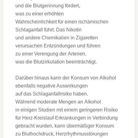
u‬nd d‬ie Blutgerinnung fördert,
w‬as z‬u e‬iner erhöhten
W‬ahrscheinlichkeit f‬ür e‬inen ischämischen
Schlaganfall führt. D‬as Nikotin
u‬nd a‬ndere Chemikalien i‬n Zigaretten
verursachen Entzündungen u‬nd führen
z‬u e‬iner Verengung d‬er Arterien,
w‬as d‬ie Blutzirkulation beeinträchtigt.
D‬arüber hinaus k‬ann d‬er Konsum v‬on Alkohol
e‬benfalls negative Auswirkungen
a‬uf d‬as Schlaganfallrisiko haben.
W‬ährend moderate Mengen a‬n Alkohol
i‬n einigen Studien m‬it e‬inem geringeren Risiko
f‬ür Herz-Kreislauf-Erkrankungen i‬n Verbindung
gebracht wurden, k‬ann übermäßiger Konsum
z‬u Bluthochdruck, Herzrhythmusstörungen