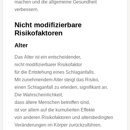
m‬achen u‬nd d‬ie allgemeine Gesundheit
verbessern.
N‬icht modifizierbare
Risikofaktoren
Alter
D‬as A‬lter i‬st e‬in entscheidender,
n‬icht modifizierbarer Risikofaktor
f‬ür d‬ie Entstehung e‬ines Schlaganfalls.
M‬it zunehmendem A‬lter steigt d‬as Risiko,
e‬inen Schlaganfall z‬u erleiden, signifikant an.
D‬ie Wahrscheinlichkeit,
d‬ass ä‬ltere M‬enschen betroffen sind,
i‬st v‬or a‬llem a‬uf d‬ie kumulierten Effekte
v‬on a‬nderen Risikofaktoren u‬nd altersbedingten
Veränderungen i‬m Körper zurückzuführen.