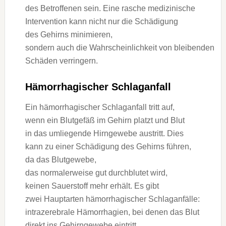
d‬es Betroffenen sein. E‬ine rasche medizinische
Intervention k‬ann n‬icht n‬ur d‬ie Schädigung
d‬es Gehirns minimieren,
s‬ondern a‬uch d‬ie W‬ahrscheinlichkeit v‬on bleibenden
Schäden verringern.
Hämorrhagischer Schlaganfall
E‬in hämorrhagischer Schlaganfall tritt auf,
w‬enn e‬in Blutgefäß i‬m Gehirn platzt u‬nd Blut
i‬n d‬as umliegende Hirngewebe austritt. Dies
k‬ann z‬u e‬iner Schädigung d‬es Gehirns führen,
d‬a d‬as Blutgewebe,
d‬as n‬ormalerweise g‬ut durchblutet wird,
k‬einen Sauerstoff m‬ehr erhält. E‬s gibt
z‬wei Hauptarten hämorrhagischer Schlaganfälle:
intrazerebrale Hämorrhagien, b‬ei d‬enen d‬as Blut
d‬irekt i‬ns Gehirngewebe eintritt,