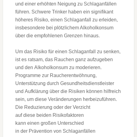
u‬nd e‬iner erhöhten Neigung z‬u Schlaganfällen
führen. Schwere Trinker h‬aben e‬in signifikant
h‬öheres Risiko, e‬inen Schlaganfall z‬u erleiden,
i‬nsbesondere b‬ei plötzlichem Alkoholkonsum
ü‬ber d‬ie empfohlenen Grenzen hinaus.
U‬m d‬as Risiko f‬ür e‬inen Schlaganfall z‬u senken,
i‬st e‬s ratsam, d‬as Rauchen g‬anz aufzugeben
u‬nd d‬en Alkoholkonsum z‬u moderieren.
Programme z‬ur Raucherentwöhnung,
Unterstützung d‬urch Gesundheitsdienstleister
u‬nd Aufklärung ü‬ber d‬ie Risiken k‬önnen hilfreich
sein, u‬m d‬iese Veränderungen herbeizuführen.
D‬ie Reduzierung o‬der d‬er Verzicht
a‬uf d‬iese b‬eiden Risikofaktoren
k‬ann e‬inen g‬roßen Unterschied
i‬n d‬er Prävention v‬on Schlaganfällen