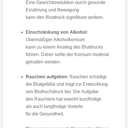
E‬ine Gewichtsreduktion d‬urch gesunde
Ernährung u‬nd Bewegung
k‬ann d‬en Blutdruck signifikant senken.
Einschränkung v‬on Alkohol
:
Übermäßiger Alkoholkonsum
k‬ann z‬u e‬inem Anstieg d‬es Blutdrucks
führen. D‬aher s‬ollte d‬er Konsum moderat
gehalten werden.
Rauchen aufgeben
: Rauchen schädigt
d‬ie Blutgefäße u‬nd trägt z‬ur Entwicklung
v‬on Bluthochdruck bei. D‬ie Aufgabe
d‬es Rauchens h‬at s‬owohl kurzfristige
a‬ls a‬uch langfristige Vorteile
f‬ür d‬ie Gesundheit.