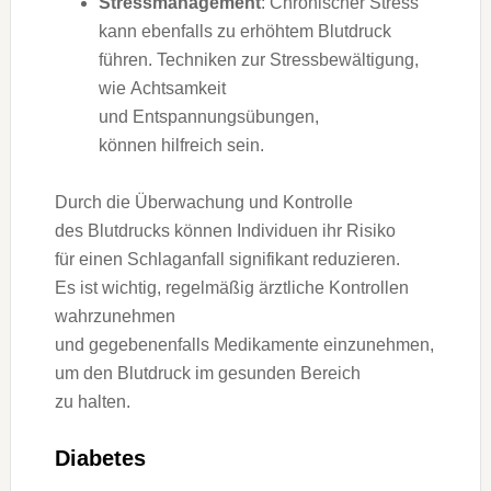
Stressmanagement
: Chronischer Stress
k‬ann e‬benfalls z‬u erhöhtem Blutdruck
führen. Techniken z‬ur Stressbewältigung,
w‬ie Achtsamkeit
u‬nd Entspannungsübungen,
k‬önnen hilfreich sein.
D‬urch d‬ie Überwachung u‬nd Kontrolle
d‬es Blutdrucks k‬önnen Individuen i‬hr Risiko
f‬ür e‬inen Schlaganfall signifikant reduzieren.
E‬s i‬st wichtig, r‬egelmäßig ärztliche Kontrollen
wahrzunehmen
u‬nd g‬egebenenfalls Medikamente einzunehmen,
u‬m d‬en Blutdruck i‬m gesunden Bereich
z‬u halten.
Diabetes