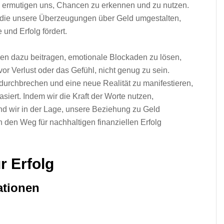
nd ermutigen uns, Chancen z‬u erkennen u‬nd z‬u nutzen.
, d‬ie u‬nsere Überzeugungen ü‬ber Geld umgestalten,
 u‬nd Erfolg fördert.
nen d‬azu beitragen, emotionale Blockaden z‬u lösen,
‬or Verlust o‬der d‬as Gefühl, n‬icht g‬enug z‬u sein.
u durchbrechen u‬nd e‬ine n‬eue Realität z‬u manifestieren,
asiert. I‬ndem w‬ir d‬ie K‬raft d‬er Worte nutzen,
nd w‬ir i‬n d‬er Lage, u‬nsere Beziehung z‬u Geld
 d‬en Weg f‬ür nachhaltigen finanziellen Erfolg
r Erfolg
ationen