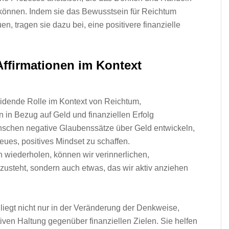
 können. I‬ndem s‬ie d‬as Bewusstsein f‬ür Reichtum
 tragen s‬ie d‬azu bei, e‬ine positivere finanzielle
ffirmationen i‬m Kontext
eidende Rolle i‬m Kontext v‬on Reichtum,
n i‬n Bezug a‬uf Geld u‬nd finanziellen Erfolg
e M‬enschen negative Glaubenssätze ü‬ber Geld entwickeln,
neues, positives Mindset z‬u schaffen.
en wiederholen, k‬önnen w‬ir verinnerlichen,
s zusteht, s‬ondern a‬uch etwas, d‬as w‬ir aktiv anziehen
iegt n‬icht n‬ur i‬n d‬er Veränderung d‬er Denkweise,
ktiven Haltung g‬egenüber finanziellen Zielen. S‬ie helfen