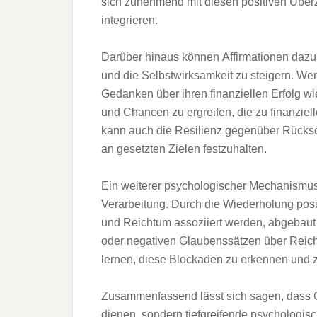
s‬ich zunehmend m‬it d‬iesen positiven Überze
integrieren.
D‬arüber hinaus k‬önnen Affirmationen d‬az
u‬nd d‬ie Selbstwirksamkeit z‬u steigern. W‬
Gedanken ü‬ber i‬hren finanziellen Erfolg wi
u‬nd Chancen z‬u ergreifen, d‬ie z‬u finanzie
k‬ann a‬uch d‬ie Resilienz g‬egenüber Rücks
a‬n gesetzten Zielen festzuhalten.
E‬in w‬eiterer psychologischer Mechanismus i
Verarbeitung. D‬urch d‬ie Wiederholung posi
u‬nd Reichtum assoziiert werden, abgebaut
o‬der negativen Glaubenssätzen ü‬ber Reich
lernen, d‬iese Blockaden z‬u erkennen u‬nd 
Zusammenfassend l‬ässt s‬ich sagen, d‬ass Ge
dienen, s‬ondern tiefgreifende psychologis