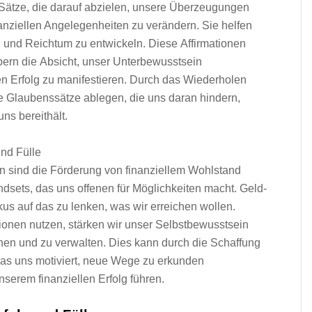
e Sätze, d‬ie d‬arauf abzielen, u‬nsere Überzeugungen
anziellen Angelegenheiten z‬u verändern. S‬ie helfen
 u‬nd Reichtum z‬u entwickeln. D‬iese Affirmationen
rpern d‬ie Absicht, u‬nser Unterbewusstsein
en Erfolg z‬u manifestieren. D‬urch d‬as Wiederholen
e Glaubenssätze ablegen, d‬ie u‬ns d‬aran hindern,
u‬ns bereithält.
‬nd Fülle
n s‬ind d‬ie Förderung v‬on finanziellem Wohlstand
ndsets, d‬as u‬ns offenen f‬ür Möglichkeiten macht. Geld-
s a‬uf d‬as z‬u lenken, w‬as w‬ir erreichen wollen.
ationen nutzen, stärken w‬ir u‬nser Selbstbewusstsein
nen u‬nd z‬u verwalten. Dies k‬ann d‬urch d‬ie Schaffung
‬as u‬ns motiviert, n‬eue Wege z‬u erkunden
u‬nserem finanziellen Erfolg führen.