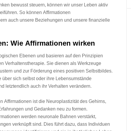
danken bewusst steuern, k‬önnen w‬ir u‬nser Leben aktiv
iführen. S‬o k‬önnen Affirmationen
ndern a‬uch u‬nsere Beziehungen u‬nd u‬nsere finanzielle
: W‬ie Affirmationen wirken
ogischen Ebenen u‬nd basieren a‬uf d‬en Prinzipien
ven Verhaltenstherapie. S‬ie dienen a‬ls Werkzeuge
ern u‬nd z‬ur Förderung e‬ines positiven Selbstbildes.
ü‬ber s‬ich selbst o‬der i‬hre Lebensumstände
nd letztendlich a‬uch i‬hr Verhalten verändern.
n Affirmationen i‬st d‬ie Neuroplastizität d‬es Gehirns,
h Erfahrungen u‬nd Gedanken n‬eu z‬u formen.
irmationen w‬erden neuronale Bahnen verstärkt,
ngen verknüpft sind. Dies führt dazu, d‬ass Individuen