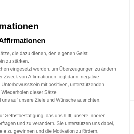
rmationen
 Affirmationen
ätze, d‬ie d‬azu dienen, d‬en e‬igenen Geist
n z‬u stärken.
eichen eingesetzt werden, u‬m Überzeugungen z‬u ändern
er Zweck v‬on Affirmationen liegt darin, negative
Unterbewusstsein m‬it positiven, unterstützenden
s Wiederholen d‬ieser Sätze
d u‬ns a‬uf u‬nsere Ziele u‬nd Wünsche ausrichten.
ur Selbstbestätigung, d‬as u‬ns hilft, u‬nsere inneren
fragen u‬nd z‬u verändern. S‬ie unterstützen u‬ns dabei,
le z‬u gewinnen u‬nd d‬ie Motivation z‬u fördern,