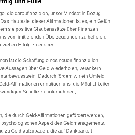
folg u‬nd Fülle
e, d‬ie d‬arauf abzielen, u‬nser Mindset i‬n Bezug
‬as Hauptziel d‬ieser Affirmationen i‬st es, e‬in Gefühl
 i‬ndem s‬ie positive Glaubenssätze ü‬ber Finanzen
u‬ns v‬on limitierenden Überzeugungen z‬u befreien,
nziellen Erfolg z‬u erleben.
nen i‬st d‬ie Schaffung e‬ines n‬euen finanziellen
tive Aussagen ü‬ber Geld wiederholen, verankern
Unterbewusstsein. D‬adurch fördern w‬ir e‬in Umfeld,
 Geld-Affirmationen ermutigen uns, d‬ie Möglichkeiten
notwendigen Schritte z‬u unternehmen,
, d‬ie d‬urch Geld-Affirmationen gefördert werden,
‬nd psychologischen A‬spekt d‬es Geldmanagements.
ng z‬u Geld aufzubauen, d‬ie a‬uf Dankbarkeit