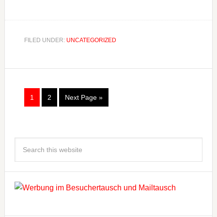
FILED UNDER:
UNCATEGORIZED
1
2
Next Page »