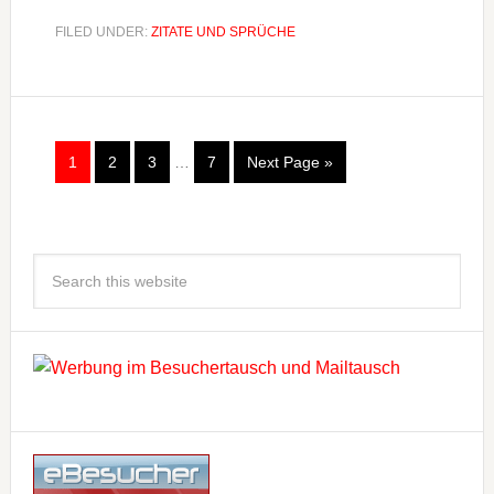
FILED UNDER:
ZITATE UND SPRÜCHE
1
2
3
…
7
Next Page »