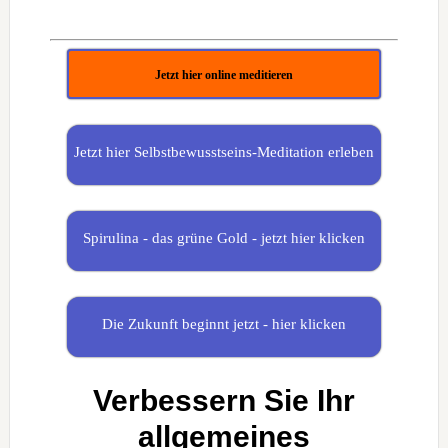
Video
YouTube
laden
immer
entsperren
Jetzt hier online meditieren
YouTube
immer
entsperren
Jetzt hier Selbstbewusstseins-Meditation erleben
Spirulina - das grüne Gold - jetzt hier klicken
Die Zukunft beginnt jetzt - hier klicken
Verbessern Sie Ihr
allgemeines