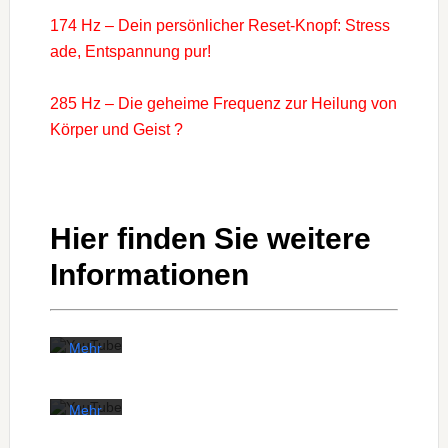
174 Hz – Dein persönlicher Reset-Knopf: Stress
ade, Entspannung pur!
285 Hz – Die geheime Frequenz zur Heilung von
Körper und Geist ?
Mit
dem
Laden
Hier finden Sie weitere
des
Mit
Videos
dem
Informationen
akzeptieren
Laden
Sie die
des
Datenschutzerklärung
Videos
von
akzeptieren
YouTube.
Sie die
Mehr
Datenschutzerklärung
erfahren
von
YouTube.
Video
Mehr
laden
erfahren