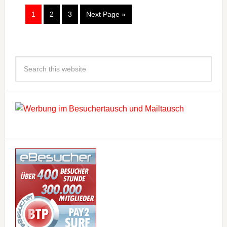
1
2
3
Next Page »