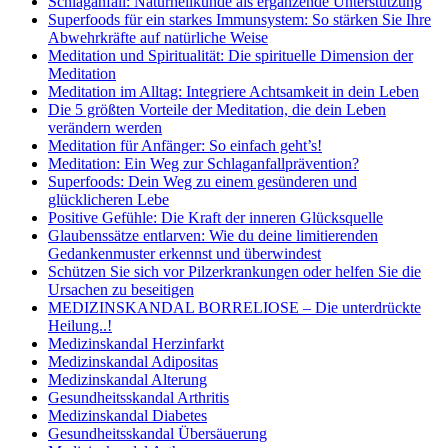
Schlaganfall: Naturheilkunde als ergänzende Unterstützung
Superfoods für ein starkes Immunsystem: So stärken Sie Ihre
Abwehrkräfte auf natürliche Weise
Meditation und Spiritualität: Die spirituelle Dimension der
Meditation
Meditation im Alltag: Integriere Achtsamkeit in dein Leben
Die 5 größten Vorteile der Meditation, die dein Leben
verändern werden
Meditation für Anfänger: So einfach geht’s!
Meditation: Ein Weg zur Schlaganfallprävention?
Superfoods: Dein Weg zu einem gesünderen und
glücklicheren Lebe
Positive Gefühle: Die Kraft der inneren Glücksquelle
Glaubenssätze entlarven: Wie du deine limitierenden
Gedankenmuster erkennst und überwindest
Schützen Sie sich vor Pilzerkrankungen oder helfen Sie die
Ursachen zu beseitigen
MEDIZINSKANDAL BORRELIOSE – Die unterdrückte
Heilung..!
Medizinskandal Herzinfarkt
Medizinskandal Adipositas
Medizinskandal Alterung
Gesundheitsskandal Arthritis
Medizinskandal Diabetes
Gesundheitsskandal Übersäuerung