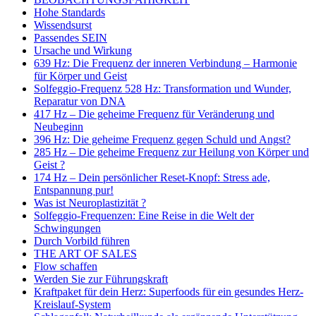
Hohe Standards
Wissendsurst
Passendes SEIN
Ursache und Wirkung
639 Hz: Die Frequenz der inneren Verbindung – Harmonie
für Körper und Geist
Solfeggio-Frequenz 528 Hz: Transformation und Wunder,
Reparatur von DNA
417 Hz – Die geheime Frequenz für Veränderung und
Neubeginn
396 Hz: Die geheime Frequenz gegen Schuld und Angst?
285 Hz – Die geheime Frequenz zur Heilung von Körper und
Geist ?
174 Hz – Dein persönlicher Reset-Knopf: Stress ade,
Entspannung pur!
Was ist Neuroplastizität ?
Solfeggio-Frequenzen: Eine Reise in die Welt der
Schwingungen
Durch Vorbild führen
THE ART OF SALES
Flow schaffen
Werden Sie zur Führungskraft
Kraftpaket für dein Herz: Superfoods für ein gesundes Herz-
Kreislauf-System