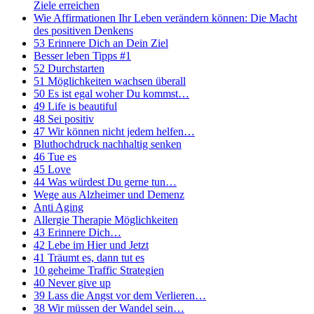
Ziele erreichen
Wie Affirmationen Ihr Leben verändern können: Die Macht
des positiven Denkens
53 Erinnere Dich an Dein Ziel
Besser leben Tipps #1
52 Durchstarten
51 Möglichkeiten wachsen überall
50 Es ist egal woher Du kommst…
49 Life is beautiful
48 Sei positiv
47 Wir können nicht jedem helfen…
Bluthochdruck nachhaltig senken
46 Tue es
45 Love
44 Was würdest Du gerne tun…
Wege aus Alzheimer und Demenz
Anti Aging
Allergie Therapie Möglichkeiten
43 Erinnere Dich…
42 Lebe im Hier und Jetzt
41 Träumt es, dann tut es
10 geheime Traffic Strategien
40 Never give up
39 Lass die Angst vor dem Verlieren…
38 Wir müssen der Wandel sein…