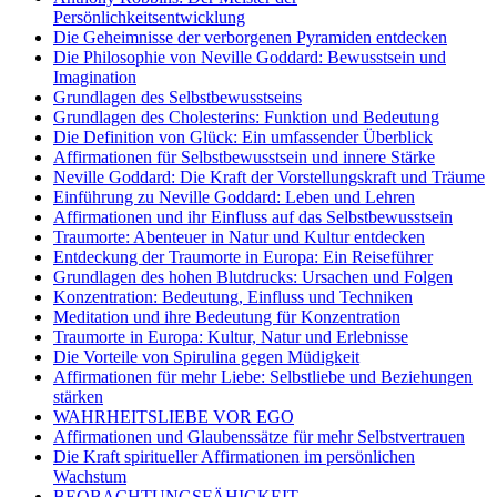
Persönlichkeitsentwicklung
Die Geheimnisse der verborgenen Pyramiden entdecken
Die Philosophie von Neville Goddard: Bewusstsein und
Imagination
Grundlagen des Selbstbewusstseins
Grundlagen des Cholesterins: Funktion und Bedeutung
Die Definition von Glück: Ein umfassender Überblick
Affirmationen für Selbstbewusstsein und innere Stärke
Neville Goddard: Die Kraft der Vorstellungskraft und Träume
Einführung zu Neville Goddard: Leben und Lehren
Affirmationen und ihr Einfluss auf das Selbstbewusstsein
Traumorte: Abenteuer in Natur und Kultur entdecken
Entdeckung der Traumorte in Europa: Ein Reiseführer
Grundlagen des hohen Blutdrucks: Ursachen und Folgen
Konzentration: Bedeutung, Einfluss und Techniken
Meditation und ihre Bedeutung für Konzentration
Traumorte in Europa: Kultur, Natur und Erlebnisse
Die Vorteile von Spirulina gegen Müdigkeit
Affirmationen für mehr Liebe: Selbstliebe und Beziehungen
stärken
WAHRHEITSLIEBE VOR EGO
Affirmationen und Glaubenssätze für mehr Selbstvertrauen
Die Kraft spiritueller Affirmationen im persönlichen
Wachstum
BEOBACHTUNGSFÄHIGKEIT