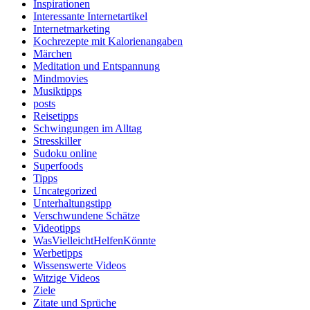
Inspirationen
Interessante Internetartikel
Internetmarketing
Kochrezepte mit Kalorienangaben
Märchen
Meditation und Entspannung
Mindmovies
Musiktipps
posts
Reisetipps
Schwingungen im Alltag
Stresskiller
Sudoku online
Superfoods
Tipps
Uncategorized
Unterhaltungstipp
Verschwundene Schätze
Videotipps
WasVielleichtHelfenKönnte
Werbetipps
Wissenswerte Videos
Witzige Videos
Ziele
Zitate und Sprüche