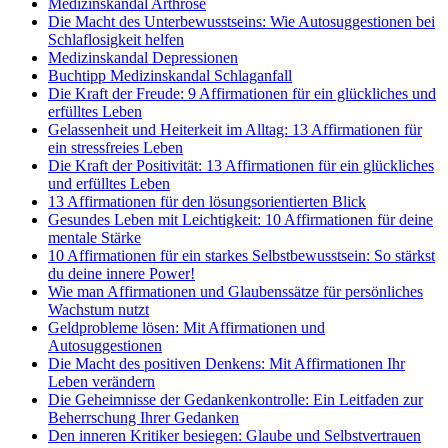
Medizinskandal Arthrose
Die Macht des Unterbewusstseins: Wie Autosuggestionen bei
Schlaflosigkeit helfen
Medizinskandal Depressionen
Buchtipp Medizinskandal Schlaganfall
Die Kraft der Freude: 9 Affirmationen für ein glückliches und
erfülltes Leben
Gelassenheit und Heiterkeit im Alltag: 13 Affirmationen für
ein stressfreies Leben
Die Kraft der Positivität: 13 Affirmationen für ein glückliches
und erfülltes Leben
13 Affirmationen für den lösungsorientierten Blick
Gesundes Leben mit Leichtigkeit: 10 Affirmationen für deine
mentale Stärke
10 Affirmationen für ein starkes Selbstbewusstsein: So stärkst
du deine innere Power!
Wie man Affirmationen und Glaubenssätze für persönliches
Wachstum nutzt
Geldprobleme lösen: Mit Affirmationen und
Autosuggestionen
Die Macht des positiven Denkens: Mit Affirmationen Ihr
Leben verändern
Die Geheimnisse der Gedankenkontrolle: Ein Leitfaden zur
Beherrschung Ihrer Gedanken
Den inneren Kritiker besiegen: Glaube und Selbstvertrauen