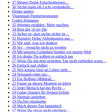
37 Mögen Deine Entscheidungen…
36 Nichts kann ein Licht verdunkeln…
Denke anders
Vitaminum Partnerprogramm
Codex Humanus
35 Weniger erzählen. Mehr machen.
34 Best day of my life
33 Sicher ist, dass nichts sicher ist…
32 Hungere Deine Ablenkungen aus…
31 Wir sind, was wir denken
30 Sei – versuche nicht zu werden
29 Mit unseren Gedanken formen wir unsere Welt
28 Ich denke Du solltest es einfach tun
27 Wenn Du mit dem gestrigen Tag nicht zufrieden warst…
26 Einfach mal chillen
25 Wer keinen Sinn im Leben sieht…
24 Niemand rettet uns…
23 Ein fleißiges Mühlrad…
22 Fange an diesen Moment zu leben
21 Jeder Mensch hat das Recht…
10 Game changer für Deinen Erfolg
20 Niemals aufgeben
19 Du bist einzigartig
18 Mach diesen Tag fantastisch
17 Wenn Du etwas nicht möchtest…