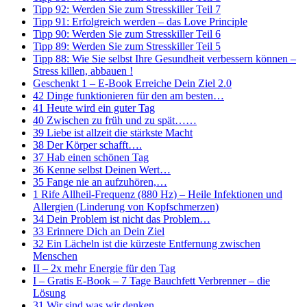
Tipp 92: Werden Sie zum Stresskiller Teil 7
Tipp 91: Erfolgreich werden – das Love Principle
Tipp 90: Werden Sie zum Stresskiller Teil 6
Tipp 89: Werden Sie zum Stresskiller Teil 5
Tipp 88: Wie Sie selbst Ihre Gesundheit verbessern können –
Stress killen, abbauen !
Geschenkt 1 – E-Book Erreiche Dein Ziel 2.0
42 Dinge funktionieren für den am besten…
41 Heute wird ein guter Tag
40 Zwischen zu früh und zu spät……
39 Liebe ist allzeit die stärkste Macht
38 Der Körper schafft….
37 Hab einen schönen Tag
36 Kenne selbst Deinen Wert…
35 Fange nie an aufzuhören,…
1 Rife Allheil-Frequenz (880 Hz) – Heile Infektionen und
Allergien (Linderung von Kopfschmerzen)
34 Dein Problem ist nicht das Problem…
33 Erinnere Dich an Dein Ziel
32 Ein Lächeln ist die kürzeste Entfernung zwischen
Menschen
II – 2x mehr Energie für den Tag
I – Gratis E-Book – 7 Tage Bauchfett Verbrenner – die
Lösung
31 Wir sind was wir denken