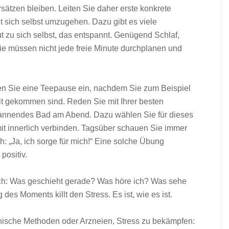
orsätzen bleiben. Leiten Sie daher erste konkrete
it sich selbst umzugehen. Dazu gibt es viele
ut zu sich selbst, das entspannt. Genügend Schlaf,
ie müssen nicht jede freie Minute durchplanen und
egen Sie eine Teepause ein, nachdem Sie zum Beispiel
it gekommen sind. Reden Sie mit Ihrer besten
annendes Bad am Abend. Dazu wählen Sie für dieses
mit innerlich verbinden. Tagsüber schauen Sie immer
h: „Ja, ich sorge für mich!“ Eine solche Übung
positiv.
sich: Was geschieht gerade? Was höre ich? Was sehe
es Moments killt den Stress. Es ist, wie es ist.
inische Methoden oder Arzneien, Stress zu bekämpfen: