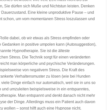
in, Sie dürfen sich Muße und Nichtstun leisten. Denken
er Dauerzustand. Eine kleine unproduktive Pause – und
icht schon, um vom momentanen Stress loszulassen und
Rolle dabei, ob wir etwas als Stress empfinden oder
e Gedanken in positive umpolen kann (Autosuggestion),
annte Hypnotherapie. Sie ist die älteste
n Stress. Die Technik sorgt für einen veränderten
reicht man körperliche und psychische Veränderungen.
pielsweise von negativem Stress. Die Kraft des
erankerte Verhaltensmuster zu lösen (wie bei Hunden
a viele Dinge einfach nur automatisch, weil sie in uns so
n und umzuleiten beispielsweise in ein entspanntes,
pnotherapie. Man entspannt und denkt danach nicht mehr
lyse der Dinge. Allerdings muss ein Patient auch davon
u wollen – sonst hilft auch eine Hypnose nicht.