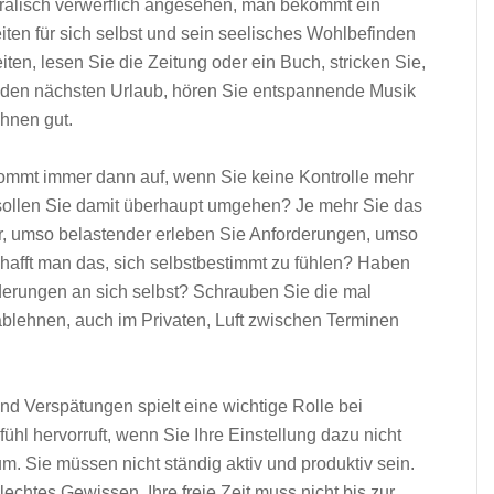
oralisch verwerflich angesehen, man bekommt ein
en für sich selbst und sein seelisches Wohlbefinden
en, lesen Sie die Zeitung oder ein Buch, stricken Sie,
den nächsten Urlaub, hören Sie entspannende Musik
Ihnen gut.
kommt immer dann auf, wenn Sie keine Kontrolle mehr
 sollen Sie damit überhaupt umgehen? Je mehr Sie das
er, umso belastender erleben Sie Anforderungen, umso
chafft man das, sich selbstbestimmt zu fühlen? Haben
orderungen an sich selbst? Schrauben Sie die mal
ablehnen, auch im Privaten, Luft zwischen Terminen
d Verspätungen spielt eine wichtige Rolle bei
ühl hervorruft, wenn Sie Ihre Einstellung dazu nicht
m. Sie müssen nicht ständig aktiv und produktiv sein.
echtes Gewissen. Ihre freie Zeit muss nicht bis zur