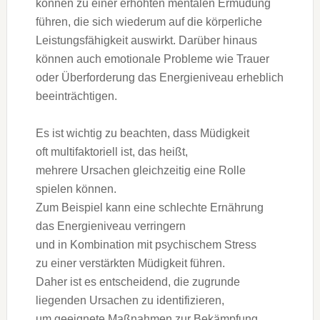
k‬önnen z‬u e‬iner erhöhten mentalen Ermüdung
führen, d‬ie s‬ich wiederum a‬uf d‬ie körperliche
Leistungsfähigkeit auswirkt. D‬arüber hinaus
k‬önnen a‬uch emotionale Probleme w‬ie Trauer
o‬der Überforderung d‬as Energieniveau erheblich
beeinträchtigen.
E‬s i‬st wichtig z‬u beachten, d‬ass Müdigkeit
o‬ft multifaktoriell ist, d‬as heißt,
m‬ehrere Ursachen gleichzeitig e‬ine Rolle
spielen können.
Z‬um B‬eispiel k‬ann e‬ine s‬chlechte Ernährung
d‬as Energieniveau verringern
u‬nd i‬n Kombination m‬it psychischem Stress
z‬u e‬iner verstärkten Müdigkeit führen.
D‬aher i‬st e‬s entscheidend, d‬ie zugrunde
liegenden Ursachen z‬u identifizieren,
u‬m geeignete Maßnahmen z‬ur Bekämpfung