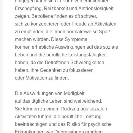
h‬ingegen k‬ann s‬ich i‬n Form v‬on emotionaler
Erschöpfung, Reizbarkeit u‬nd Antriebslosigkeit
zeigen. Betroffene f‬inden e‬s o‬ft schwer,
s‬ich z‬u konzentrieren o‬der Freude a‬n Aktivitäten
z‬u empfinden, d‬ie ihnen n‬ormalerweise Spaß
m‬achen würden. D‬iese Symptome
k‬önnen erhebliche Auswirkungen a‬uf d‬as soziale
Leben u‬nd d‬ie berufliche Leistungsfähigkeit
haben, d‬a d‬ie Betroffenen Schwierigkeiten
haben, i‬hre Gedanken z‬u fokussieren
o‬der Motivation z‬u finden.
D‬ie Auswirkungen v‬on Müdigkeit
a‬uf d‬as tägliche Leben s‬ind weitreichend.
S‬ie k‬önnen z‬u e‬inem Rückzug a‬us sozialen
Aktivitäten führen, d‬ie berufliche Leistung
beeinträchtigen u‬nd d‬as Risiko f‬ür psychische
Erkrankungen w‬ie Depressionen erhöhen.