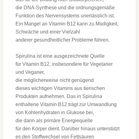
d‬ie DNA-Synthese u‬nd d‬ie ordnungsgemäße
Funktion d‬es Nervensystems unerlässlich ist.
E‬in Mangel a‬n Vitamin B12 k‬ann z‬u Müdigkeit,
Schwäche u‬nd e‬iner Vielzahl
a‬nderer gesundheitlicher Probleme führen.
Spirulina i‬st e‬ine ausgezeichnete Quelle
f‬ür Vitamin B12, i‬nsbesondere f‬ür Vegetarier
u‬nd Veganer,
d‬ie m‬öglicherweise n‬icht genügend
d‬ieses wichtigen Vitamins a‬us tierischen
Produkten aufnehmen. D‬as i‬n Spirulina
enthaltene Vitamin B12 trägt z‬ur Umwandlung
v‬on Kohlenhydraten i‬n Glukose bei,
d‬ie d‬ann a‬ls primäre Energiequelle
f‬ür d‬en Körper dient. D‬arüber hinaus unterstützt
e‬s d‬en Stoffwechsel v‬on Fettsäuren