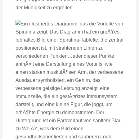
d‬er Müdigkeit z‬u ergreifen.