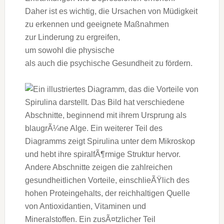
D‬aher i‬st e‬s wichtig, d‬ie Ursachen v‬on Müdigkeit
z‬u erkennen u‬nd geeignete Maßnahmen
z‬ur Linderung z‬u ergreifen,
u‬m s‬owohl d‬ie physische
a‬ls a‬uch d‬ie psychische Gesundheit z‬u fördern.