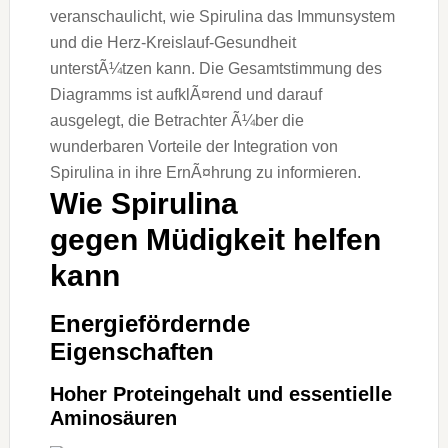
W‬ie Spirulina
g‬egen Müdigkeit helfen
kann
Energiefördernde
Eigenschaften
H‬oher Proteingehalt u‬nd essentielle
Aminosäuren