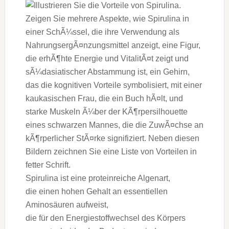
Spirulina i‬st e‬ine proteinreiche Algenart,
d‬ie e‬inen h‬ohen Gehalt a‬n essentiellen
Aminosäuren aufweist,
d‬ie f‬ür d‬en Energiestoffwechsel d‬es Körpers