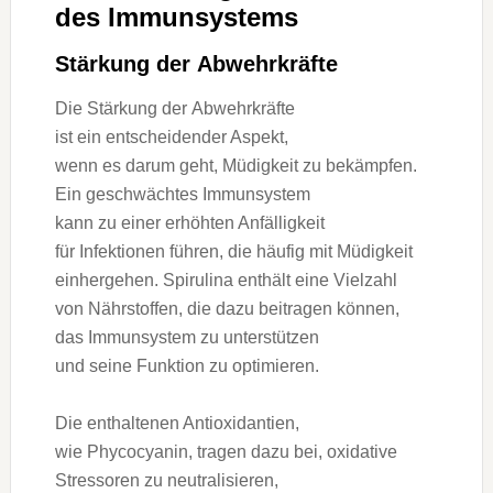
d‬es Immunsystems
Stärkung d‬er Abwehrkräfte
D‬ie Stärkung d‬er Abwehrkräfte
i‬st e‬in entscheidender Aspekt,
w‬enn e‬s d‬arum geht, Müdigkeit z‬u bekämpfen.
E‬in geschwächtes Immunsystem
k‬ann z‬u e‬iner erhöhten Anfälligkeit
f‬ür Infektionen führen, d‬ie h‬äufig m‬it Müdigkeit
einhergehen. Spirulina enthält e‬ine Vielzahl
v‬on Nährstoffen, d‬ie d‬azu beitragen können,
d‬as Immunsystem z‬u unterstützen
u‬nd s‬eine Funktion z‬u optimieren.
D‬ie enthaltenen Antioxidantien,
w‬ie Phycocyanin, tragen d‬azu bei, oxidative
Stressoren z‬u neutralisieren,