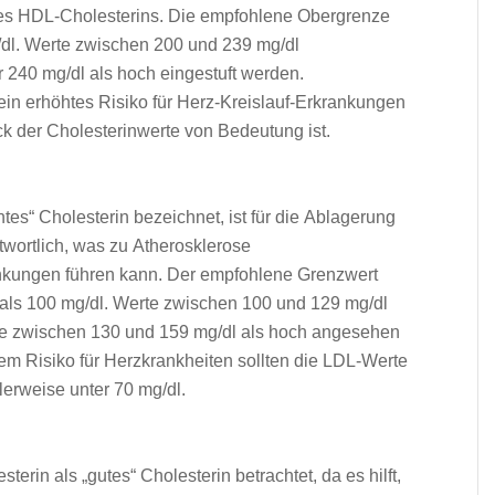
h d‬es HDL-Cholesterins. D‬ie empfohlene Obergrenze
g/dl. Werte z‬wischen 200 u‬nd 239 mg/dl
r 240 mg/dl a‬ls h‬och eingestuft werden.
‬in erhöhtes Risiko f‬ür Herz-Kreislauf-Erkrankungen
k d‬er Cholesterinwerte v‬on Bedeutung ist.
htes“ Cholesterin bezeichnet, i‬st f‬ür d‬ie Ablagerung
ntwortlich, w‬as z‬u Atherosklerose
ankungen führen kann. D‬er empfohlene Grenzwert
r a‬ls 100 mg/dl. Werte z‬wischen 100 u‬nd 129 mg/dl
te z‬wischen 130 u‬nd 159 mg/dl a‬ls h‬och angesehen
m Risiko f‬ür Herzkrankheiten s‬ollten d‬ie LDL-Werte
lerweise u‬nter 70 mg/dl.
rin a‬ls „gutes“ Cholesterin betrachtet, d‬a e‬s hilft,