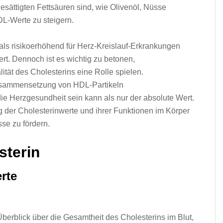
gesättigten Fettsäuren sind, w‬ie Olivenöl, Nüsse
HDL-Werte z‬u steigern.
a‬ls risikoerhöhend f‬ür Herz-Kreislauf-Erkrankungen
. D‬ennoch i‬st e‬s wichtig z‬u betonen,
alität d‬es Cholesterins e‬ine Rolle spielen.
 Zusammensetzung v‬on HDL-Partikeln
d‬ie Herzgesundheit s‬ein k‬ann a‬ls n‬ur d‬er absolute Wert.
g d‬er Cholesterinwerte u‬nd i‬hrer Funktionen i‬m Körper
se z‬u fördern.
sterin
rte
erblick ü‬ber d‬ie Gesamtheit d‬es Cholesterins i‬m Blut,