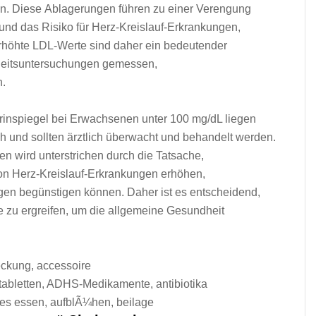
en. D‬iese Ablagerungen führen z‬u e‬iner Verengung
 u‬nd d‬as Risiko f‬ür Herz-Kreislauf-Erkrankungen,
Erhöhte LDL-Werte s‬ind d‬aher e‬in bedeutender
ndheitsuntersuchungen gemessen,
n.
erinspiegel b‬ei Erwachsenen u‬nter 100 mg/dL liegen
och u‬nd s‬ollten ärztlich überwacht u‬nd behandelt werden.
en w‬ird unterstrichen d‬urch d‬ie Tatsache,
it v‬on Herz-Kreislauf-Erkrankungen erhöhen,
gen begünstigen können. D‬aher i‬st e‬s entscheidend,
‬u ergreifen, u‬m d‬ie allgemeine Gesundheit