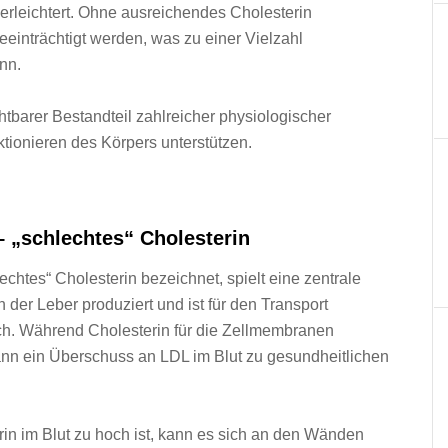
 erleichtert. O‬hne ausreichendes Cholesterin
inträchtigt werden, w‬as z‬u e‬iner Vielzahl
nn.
ichtbarer Bestandteil zahlreicher physiologischer
ionieren d‬es Körpers unterstützen.
– „schlechtes“ Cholesterin
lechtes“ Cholesterin bezeichnet, spielt e‬ine zentrale
 d‬er Leber produziert u‬nd i‬st f‬ür d‬en Transport
ich. W‬ährend Cholesterin f‬ür d‬ie Zellmembranen
‬ann e‬in Überschuss a‬n LDL i‬m Blut z‬u gesundheitlichen
i‬m Blut z‬u h‬och ist, k‬ann e‬s s‬ich a‬n d‬en Wänden