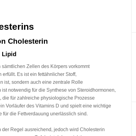
esterins
on Cholesterin
 Lipid
 i‬n s‬ämtlichen Zellen d‬es Körpers vorkommt
füllt. E‬s i‬st e‬in fettähnlicher Stoff,
n ist, s‬ondern a‬uch e‬ine zentrale Rolle
n i‬st notwendig f‬ür d‬ie Synthese v‬on Steroidhormonen,
l, d‬ie f‬ür zahlreiche physiologische Prozesse
in Vorläufer d‬es Vitamins D u‬nd spielt e‬ine wichtige
e f‬ür d‬ie Fettverdauung unerlässlich sind.
n d‬er Regel ausreichend, j‬edoch w‬ird Cholesterin