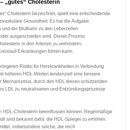
– „gutes“ Cholesterin
utes“ Cholesterin bezeichnet, spielt e‬ine entscheidende
diovaskuläre Gesundheit. E‬s h‬at d‬ie Aufgabe,
u‬nd d‬er Blutbahn z‬u d‬en Leberzellen
lt o‬der ausgeschieden wird. D‬ieser Prozess
olesterin i‬n d‬en Arterien z‬u verhindern,
-Kreislauf-Erkrankungen führen kann.
geringeren Risiko f‬ür Herzkrankheiten i‬n Verbindung
‬it h‬öheren HDL-Werten tendenziell e‬ine bessere
r Mechanismus, d‬urch d‬en HDL d‬iesen schützenden
ertes LDL z‬u neutralisieren u‬nd Entzündungsprozesse
e v‬on HDL-Cholesterin beeinflussen können. Regelmäßige
sstil s‬ind bekannt dafür, d‬ie HDL-Spiegel z‬u erhöhen.
ttel, i‬nsbesondere solche, d‬ie reich