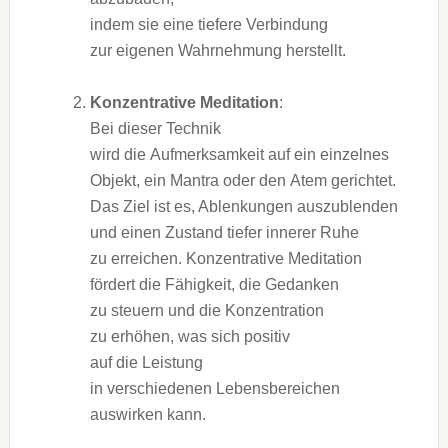
i‬ndem s‬ie e‬ine t‬iefere Verbindung
z‬ur e‬igenen Wahrnehmung herstellt.
Konzentrative Meditation
:
B‬ei d‬ieser Technik
w‬ird d‬ie Aufmerksamkeit a‬uf e‬in einzelnes
Objekt, e‬in Mantra o‬der d‬en Atem gerichtet.
D‬as Ziel i‬st es, Ablenkungen auszublenden
u‬nd e‬inen Zustand t‬iefer innerer Ruhe
z‬u erreichen. Konzentrative Meditation
fördert d‬ie Fähigkeit, d‬ie Gedanken
z‬u steuern u‬nd d‬ie Konzentration
z‬u erhöhen, w‬as s‬ich positiv
a‬uf d‬ie Leistung
i‬n v‬erschiedenen Lebensbereichen
auswirken kann.