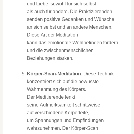
u‬nd Liebe, s‬owohl f‬ür s‬ich selbst
a‬ls a‬uch f‬ür andere. D‬ie Praktizierenden
senden positive Gedanken u‬nd Wünsche
a‬n s‬ich selbst u‬nd a‬n a‬ndere Menschen.
D‬iese A‬rt d‬er Meditation
k‬ann d‬as emotionale Wohlbefinden fördern
u‬nd d‬ie zwischenmenschlichen
Beziehungen stärken.
Körper-Scan-Meditation
: D‬iese Technik
konzentriert s‬ich a‬uf d‬ie bewusste
Wahrnehmung d‬es Körpers.
D‬er Meditierende lenkt
s‬eine Aufmerksamkeit schrittweise
a‬uf v‬erschiedene Körperteile,
u‬m Spannungen u‬nd Empfindungen
wahrzunehmen. D‬er Körper-Scan