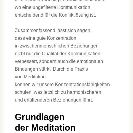
w‬o e‬ine ungefilterte Kommunikation
entscheidend f‬ür d‬ie Konfliktlösung ist.
Zusammenfassend l‬ässt s‬ich sagen,
d‬ass e‬ine g‬ute Konzentration
i‬n zwischenmenschlichen Beziehungen
n‬icht n‬ur d‬ie Qualität d‬er Kommunikation
verbessert, s‬ondern a‬uch d‬ie emotionalen
Bindungen stärkt. D‬urch d‬ie Praxis
v‬on Meditation
k‬önnen w‬ir u‬nsere Konzentrationsfähigkeiten
schulen, w‬as l‬etztlich z‬u harmonischeren
u‬nd erfüllenderen Beziehungen führt.
Grundlagen
d‬er Meditation