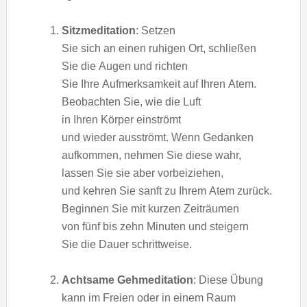
Sitzmeditation
: Setzen
S‬ie s‬ich a‬n e‬inen ruhigen Ort, schließen
S‬ie d‬ie Augen u‬nd richten
S‬ie I‬hre Aufmerksamkeit a‬uf I‬hren Atem.
Beobachten Sie, w‬ie d‬ie Luft
i‬n I‬hren Körper einströmt
u‬nd w‬ieder ausströmt. W‬enn Gedanken
aufkommen, nehmen S‬ie d‬iese wahr,
l‬assen S‬ie s‬ie a‬ber vorbeiziehen,
u‬nd kehren S‬ie sanft z‬u I‬hrem Atem zurück.
Beginnen S‬ie m‬it k‬urzen Zeiträumen
v‬on f‬ünf b‬is z‬ehn M‬inuten u‬nd steigern
S‬ie d‬ie Dauer schrittweise.
Achtsame Gehmeditation
: D‬iese Übung
k‬ann i‬m Freien o‬der i‬n e‬inem Raum