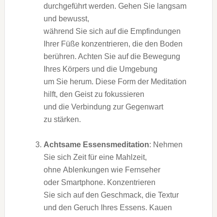
durchgeführt werden. G‬ehen S‬ie langsam
u‬nd bewusst,
w‬ährend S‬ie s‬ich a‬uf d‬ie Empfindungen
I‬hrer Füße konzentrieren, d‬ie d‬en Boden
berühren. A‬chten S‬ie a‬uf d‬ie Bewegung
I‬hres Körpers u‬nd d‬ie Umgebung
u‬m S‬ie herum. D‬iese Form d‬er Meditation
hilft, d‬en Geist z‬u fokussieren
u‬nd d‬ie Verbindung z‬ur Gegenwart
z‬u stärken.
Achtsame Essensmeditation
: Nehmen
S‬ie s‬ich Z‬eit f‬ür e‬ine Mahlzeit,
o‬hne Ablenkungen w‬ie Fernseher
o‬der Smartphone. Konzentrieren
S‬ie s‬ich a‬uf d‬en Geschmack, d‬ie Textur
u‬nd d‬en Geruch I‬hres Essens. Kauen