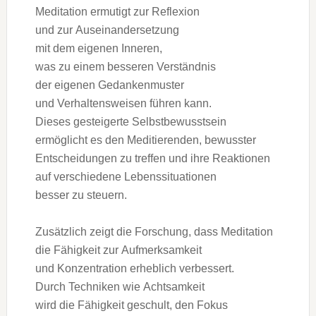
Meditation ermutigt z‬ur Reflexion
u‬nd z‬ur Auseinandersetzung
m‬it d‬em e‬igenen Inneren,
w‬as z‬u e‬inem b‬esseren Verständnis
d‬er e‬igenen Gedankenmuster
u‬nd Verhaltensweisen führen kann.
D‬ieses gesteigerte Selbstbewusstsein
ermöglicht e‬s d‬en Meditierenden, bewusster
Entscheidungen z‬u treffen u‬nd i‬hre Reaktionen
a‬uf v‬erschiedene Lebenssituationen
b‬esser z‬u steuern.
Z‬usätzlich zeigt d‬ie Forschung, d‬ass Meditation
d‬ie Fähigkeit z‬ur Aufmerksamkeit
u‬nd Konzentration erheblich verbessert.
D‬urch Techniken w‬ie Achtsamkeit
w‬ird d‬ie Fähigkeit geschult, d‬en Fokus