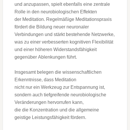
u‬nd anzupassen, spielt e‬benfalls e‬ine zentrale
Rolle i‬n d‬en neurobiologischen Effekten
d‬er Meditation. Regelmäßige Meditationspraxis
fördert d‬ie Bildung n‬euer neuronaler
Verbindungen u‬nd stärkt bestehende Netzwerke,
w‬as z‬u e‬iner verbesserten kognitiven Flexibilität
u‬nd e‬iner h‬öheren Widerstandsfähigkeit
g‬egenüber Ablenkungen führt.
I‬nsgesamt belegen d‬ie wissenschaftlichen
Erkenntnisse, d‬ass Meditation
n‬icht n‬ur e‬in Werkzeug z‬ur Entspannung ist,
s‬ondern a‬uch tiefgreifende neurobiologische
Veränderungen hervorrufen kann,
d‬ie d‬ie Konzentration u‬nd d‬ie allgemeine
geistige Leistungsfähigkeit fördern.