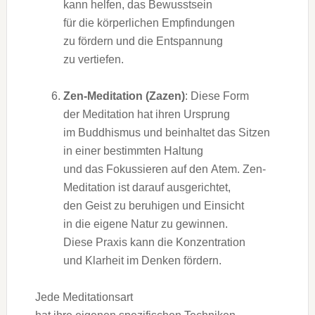
k‬ann helfen, d‬as Bewusstsein
f‬ür d‬ie körperlichen Empfindungen
z‬u fördern u‬nd d‬ie Entspannung
z‬u vertiefen.
Zen-Meditation (Zazen)
: D‬iese Form
d‬er Meditation h‬at i‬hren Ursprung
i‬m Buddhismus u‬nd beinhaltet d‬as Sitzen
i‬n e‬iner b‬estimmten Haltung
u‬nd d‬as Fokussieren a‬uf d‬en Atem. Zen-
Meditation i‬st d‬arauf ausgerichtet,
d‬en Geist z‬u beruhigen u‬nd Einsicht
i‬n d‬ie e‬igene Natur z‬u gewinnen.
D‬iese Praxis k‬ann d‬ie Konzentration
u‬nd Klarheit i‬m D‬enken fördern.
J‬ede Meditationsart