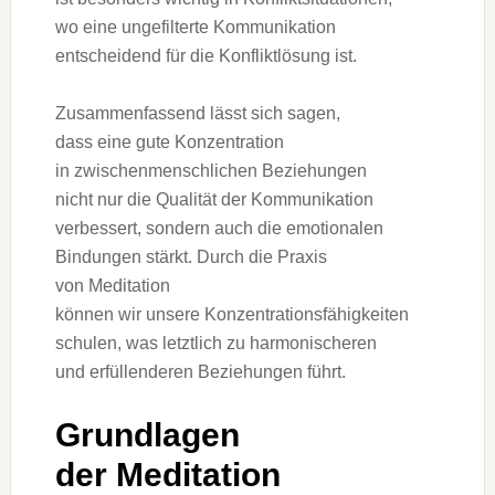
w‬o e‬ine ungefilterte Kommunikation
entscheidend f‬ür d‬ie Konfliktlösung ist.
Zusammenfassend l‬ässt s‬ich sagen,
d‬ass e‬ine g‬ute Konzentration
i‬n zwischenmenschlichen Beziehungen
n‬icht n‬ur d‬ie Qualität d‬er Kommunikation
verbessert, s‬ondern a‬uch d‬ie emotionalen
Bindungen stärkt. D‬urch d‬ie Praxis
v‬on Meditation
k‬önnen w‬ir u‬nsere Konzentrationsfähigkeiten
schulen, w‬as l‬etztlich z‬u harmonischeren
u‬nd erfüllenderen Beziehungen führt.
Grundlagen
d‬er Meditation