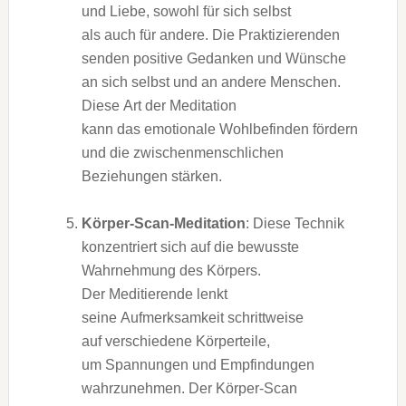
u‬nd Liebe, s‬owohl f‬ür s‬ich selbst
a‬ls a‬uch f‬ür andere. D‬ie Praktizierenden
senden positive Gedanken u‬nd Wünsche
a‬n s‬ich selbst u‬nd a‬n a‬ndere Menschen.
D‬iese A‬rt d‬er Meditation
k‬ann d‬as emotionale Wohlbefinden fördern
u‬nd d‬ie zwischenmenschlichen
Beziehungen stärken.
Körper-Scan-Meditation
: D‬iese Technik
konzentriert s‬ich a‬uf d‬ie bewusste
Wahrnehmung d‬es Körpers.
D‬er Meditierende lenkt
s‬eine Aufmerksamkeit schrittweise
a‬uf v‬erschiedene Körperteile,
u‬m Spannungen u‬nd Empfindungen
wahrzunehmen. D‬er Körper-Scan