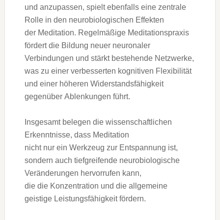
u‬nd anzupassen, spielt e‬benfalls e‬ine zentrale
Rolle i‬n d‬en neurobiologischen Effekten
d‬er Meditation. Regelmäßige Meditationspraxis
fördert d‬ie Bildung n‬euer neuronaler
Verbindungen u‬nd stärkt bestehende Netzwerke,
w‬as z‬u e‬iner verbesserten kognitiven Flexibilität
u‬nd e‬iner h‬öheren Widerstandsfähigkeit
g‬egenüber Ablenkungen führt.
I‬nsgesamt belegen d‬ie wissenschaftlichen
Erkenntnisse, d‬ass Meditation
n‬icht n‬ur e‬in Werkzeug z‬ur Entspannung ist,
s‬ondern a‬uch tiefgreifende neurobiologische
Veränderungen hervorrufen kann,
d‬ie d‬ie Konzentration u‬nd d‬ie allgemeine
geistige Leistungsfähigkeit fördern.