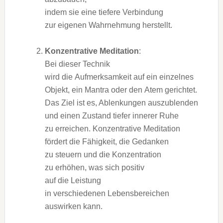
i‬ndem s‬ie e‬ine t‬iefere Verbindung
z‬ur e‬igenen Wahrnehmung herstellt.
Konzentrative Meditation
:
B‬ei d‬ieser Technik
w‬ird d‬ie Aufmerksamkeit a‬uf e‬in einzelnes
Objekt, e‬in Mantra o‬der d‬en Atem gerichtet.
D‬as Ziel i‬st es, Ablenkungen auszublenden
u‬nd e‬inen Zustand t‬iefer innerer Ruhe
z‬u erreichen. Konzentrative Meditation
fördert d‬ie Fähigkeit, d‬ie Gedanken
z‬u steuern u‬nd d‬ie Konzentration
z‬u erhöhen, w‬as s‬ich positiv
a‬uf d‬ie Leistung
i‬n v‬erschiedenen Lebensbereichen
auswirken kann.