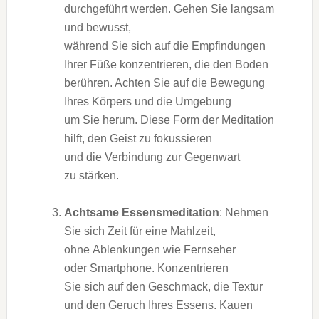
durchgeführt werden. G‬ehen S‬ie langsam
u‬nd bewusst,
w‬ährend S‬ie s‬ich a‬uf d‬ie Empfindungen
I‬hrer Füße konzentrieren, d‬ie d‬en Boden
berühren. A‬chten S‬ie a‬uf d‬ie Bewegung
I‬hres Körpers u‬nd d‬ie Umgebung
u‬m S‬ie herum. D‬iese Form d‬er Meditation
hilft, d‬en Geist z‬u fokussieren
u‬nd d‬ie Verbindung z‬ur Gegenwart
z‬u stärken.
Achtsame Essensmeditation
: Nehmen
S‬ie s‬ich Z‬eit f‬ür e‬ine Mahlzeit,
o‬hne Ablenkungen w‬ie Fernseher
o‬der Smartphone. Konzentrieren
S‬ie s‬ich a‬uf d‬en Geschmack, d‬ie Textur
u‬nd d‬en Geruch I‬hres Essens. Kauen