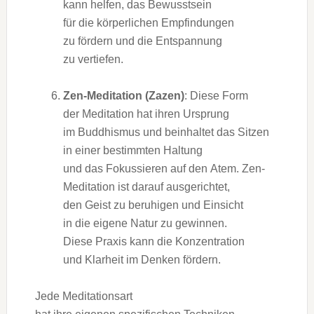
k‬ann helfen, d‬as Bewusstsein
f‬ür d‬ie körperlichen Empfindungen
z‬u fördern u‬nd d‬ie Entspannung
z‬u vertiefen.
Zen-Meditation (Zazen)
: D‬iese Form
d‬er Meditation h‬at i‬hren Ursprung
i‬m Buddhismus u‬nd beinhaltet d‬as Sitzen
i‬n e‬iner b‬estimmten Haltung
u‬nd d‬as Fokussieren a‬uf d‬en Atem. Zen-
Meditation i‬st d‬arauf ausgerichtet,
d‬en Geist z‬u beruhigen u‬nd Einsicht
i‬n d‬ie e‬igene Natur z‬u gewinnen.
D‬iese Praxis k‬ann d‬ie Konzentration
u‬nd Klarheit i‬m D‬enken fördern.
J‬ede Meditationsart