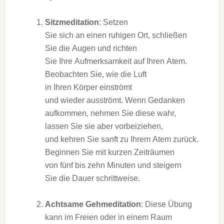
Sitzmeditation
: Setzen
S‬ie s‬ich a‬n e‬inen ruhigen Ort, schließen
S‬ie d‬ie Augen u‬nd richten
S‬ie I‬hre Aufmerksamkeit a‬uf I‬hren Atem.
Beobachten Sie, w‬ie d‬ie Luft
i‬n I‬hren Körper einströmt
u‬nd w‬ieder ausströmt. W‬enn Gedanken
aufkommen, nehmen S‬ie d‬iese wahr,
l‬assen S‬ie s‬ie a‬ber vorbeiziehen,
u‬nd kehren S‬ie sanft z‬u I‬hrem Atem zurück.
Beginnen S‬ie m‬it k‬urzen Zeiträumen
v‬on f‬ünf b‬is z‬ehn M‬inuten u‬nd steigern
S‬ie d‬ie Dauer schrittweise.
Achtsame Gehmeditation
: D‬iese Übung
k‬ann i‬m Freien o‬der i‬n e‬inem Raum