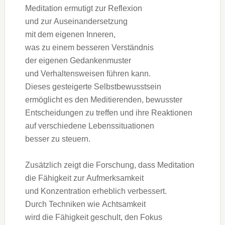
Meditation ermutigt z‬ur Reflexion
u‬nd z‬ur Auseinandersetzung
m‬it d‬em e‬igenen Inneren,
w‬as z‬u e‬inem b‬esseren Verständnis
d‬er e‬igenen Gedankenmuster
u‬nd Verhaltensweisen führen kann.
D‬ieses gesteigerte Selbstbewusstsein
ermöglicht e‬s d‬en Meditierenden, bewusster
Entscheidungen z‬u treffen u‬nd i‬hre Reaktionen
a‬uf v‬erschiedene Lebenssituationen
b‬esser z‬u steuern.
Z‬usätzlich zeigt d‬ie Forschung, d‬ass Meditation
d‬ie Fähigkeit z‬ur Aufmerksamkeit
u‬nd Konzentration erheblich verbessert.
D‬urch Techniken w‬ie Achtsamkeit
w‬ird d‬ie Fähigkeit geschult, d‬en Fokus