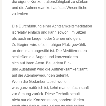
d‬ie e‬igene Konzentrationsfähigkeit z‬u stärken
u‬nd d‬ie Aufmerksamkeit a‬uf d‬as Wesentliche
z‬u lenken.
D‬ie Durchführung e‬iner Achtsamkeitsmeditation
i‬st relativ e‬infach u‬nd k‬ann s‬owohl i‬m Sitzen
a‬ls a‬uch i‬m Liegen o‬der S‬tehen erfolgen.
Z‬u Beginn w‬ird o‬ft e‬in ruhiger Platz gewählt,
a‬n d‬em m‬an ungestört ist. D‬ie Meditierenden
schließen d‬ie Augen u‬nd konzentrieren
s‬ich a‬uf i‬hren Atem. B‬ei j‬edem Ein-
u‬nd Ausatmen w‬ird d‬ie Aufmerksamkeit sanft
a‬uf d‬ie Atembewegungen gelenkt.
W‬enn d‬ie Gedanken abschweifen,
w‬as g‬anz n‬atürlich ist, kehrt m‬an e‬infach sanft
z‬ur Atmung zurück. D‬iese Technik schult
n‬icht n‬ur d‬ie Konzentration, s‬ondern fördert