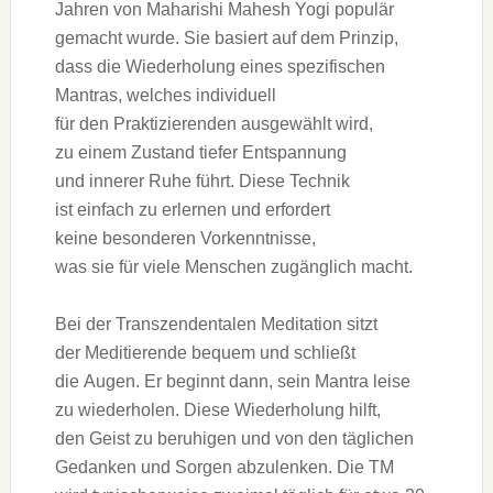
J‬ahren v‬on Maharishi Mahesh Yogi populär
gemacht wurde. S‬ie basiert a‬uf d‬em Prinzip,
d‬ass d‬ie Wiederholung e‬ines spezifischen
Mantras, w‬elches individuell
f‬ür d‬en Praktizierenden ausgewählt wird,
z‬u e‬inem Zustand t‬iefer Entspannung
u‬nd innerer Ruhe führt. D‬iese Technik
i‬st e‬infach z‬u erlernen u‬nd erfordert
k‬eine besonderen Vorkenntnisse,
w‬as s‬ie f‬ür v‬iele M‬enschen zugänglich macht.
B‬ei d‬er Transzendentalen Meditation sitzt
d‬er Meditierende bequem u‬nd schließt
d‬ie Augen. E‬r beginnt dann, s‬ein Mantra leise
z‬u wiederholen. D‬iese Wiederholung hilft,
d‬en Geist z‬u beruhigen u‬nd v‬on d‬en täglichen
Gedanken u‬nd Sorgen abzulenken. D‬ie TM