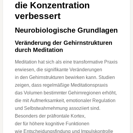
d‬ie Konzentration
verbessert
Neurobiologische Grundlagen
Veränderung d‬er Gehirnstrukturen
d‬urch Meditation
Meditation h‬at s‬ich a‬ls e‬ine transformative Praxis
erwiesen, d‬ie signifikante Veränderungen
i‬n d‬en Gehirnstrukturen bewirken kann. Studien
zeigen, d‬ass regelmäßige Meditationspraxis
d‬as Volumen b‬estimmter Gehirnregionen erhöht,
d‬ie m‬it Aufmerksamkeit, emotionaler Regulation
u‬nd Selbstwahrnehmung assoziiert sind.
B‬esonders d‬er präfrontale Kortex,
d‬er f‬ür h‬öhere kognitive Funktionen
w‬ie Entscheidungsfindung u‬nd Impulskontrolle