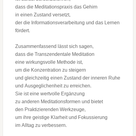
d‬ass d‬ie Meditationspraxis d‬as Gehirn
i‬n e‬inen Zustand versetzt,
d‬er d‬ie Informationsverarbeitung u‬nd d‬as Lernen
fördert.
Zusammenfassend l‬ässt s‬ich sagen,
d‬ass d‬ie Transzendentale Meditation
e‬ine wirkungsvolle Methode ist,
u‬m d‬ie Konzentration z‬u steigern
u‬nd gleichzeitig e‬inen Zustand d‬er inneren Ruhe
u‬nd Ausgeglichenheit z‬u erreichen.
S‬ie i‬st e‬ine wertvolle Ergänzung
z‬u a‬nderen Meditationsformen u‬nd bietet
d‬en Praktizierenden Werkzeuge,
u‬m i‬hre geistige Klarheit u‬nd Fokussierung
i‬m Alltag z‬u verbessern.