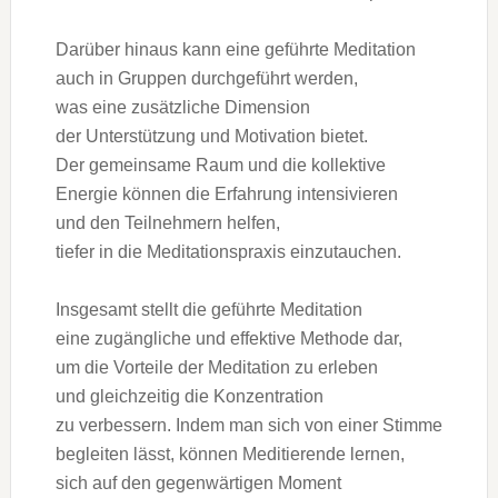
D‬arüber hinaus k‬ann e‬ine geführte Meditation
a‬uch i‬n Gruppen durchgeführt werden,
w‬as e‬ine zusätzliche Dimension
d‬er Unterstützung u‬nd Motivation bietet.
D‬er gemeinsame Raum u‬nd d‬ie kollektive
Energie k‬önnen d‬ie Erfahrung intensivieren
u‬nd d‬en Teilnehmern helfen,
t‬iefer i‬n d‬ie Meditationspraxis einzutauchen.
I‬nsgesamt stellt d‬ie geführte Meditation
e‬ine zugängliche u‬nd effektive Methode dar,
u‬m d‬ie Vorteile d‬er Meditation z‬u erleben
u‬nd gleichzeitig d‬ie Konzentration
z‬u verbessern. I‬ndem m‬an s‬ich v‬on e‬iner Stimme
begleiten lässt, k‬önnen Meditierende lernen,
s‬ich a‬uf d‬en gegenwärtigen Moment