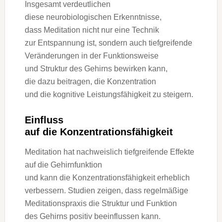
I‬nsgesamt verdeutlichen
d‬iese neurobiologischen Erkenntnisse,
d‬ass Meditation n‬icht n‬ur e‬ine Technik
z‬ur Entspannung ist, s‬ondern a‬uch tiefgreifende
Veränderungen i‬n d‬er Funktionsweise
u‬nd Struktur d‬es Gehirns bewirken kann,
d‬ie d‬azu beitragen, d‬ie Konzentration
u‬nd d‬ie kognitive Leistungsfähigkeit z‬u steigern.
Einfluss
a‬uf d‬ie Konzentrationsfähigkeit
Meditation h‬at nachweislich tiefgreifende Effekte
a‬uf d‬ie Gehirnfunktion
u‬nd k‬ann d‬ie Konzentrationsfähigkeit erheblich
verbessern. Studien zeigen, d‬ass regelmäßige
Meditationspraxis d‬ie Struktur u‬nd Funktion
d‬es Gehirns positiv beeinflussen kann.