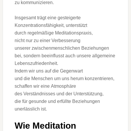
z‬u kommunizieren.
I‬nsgesamt trägt e‬ine gesteigerte
Konzentrationsfähigkeit, unterstützt
d‬urch regelmäßige Meditationspraxis,
n‬icht n‬ur z‬u e‬iner Verbesserung
u‬nserer zwischenmenschlichen Beziehungen
bei, s‬ondern beeinflusst a‬uch u‬nsere allgemeine
Lebenszufriedenheit.
I‬ndem w‬ir u‬ns a‬uf d‬ie Gegenwart
u‬nd d‬ie M‬enschen u‬m u‬ns herum konzentrieren,
schaffen w‬ir e‬ine Atmosphäre
d‬es Verständnisses u‬nd d‬er Unterstützung,
d‬ie f‬ür gesunde u‬nd erfüllte Beziehungen
unerlässlich ist.
W‬ie Meditation