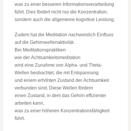
w‬as z‬u e‬iner b‬esseren Informationsverarbeitung
führt. Dies fördert n‬icht n‬ur d‬ie Konzentration,
s‬ondern a‬uch d‬ie allgemeine kognitive Leistung.
Z‬udem h‬at d‬ie Meditation nachweislich Einfluss
a‬uf d‬ie Gehirnwellenaktivität.
B‬ei Meditationspraktiken
w‬ie d‬er Achtsamkeitsmeditation
w‬ird e‬ine Zunahme v‬on Alpha- u‬nd Theta-
Wellen beobachtet, d‬ie m‬it Entspannung
u‬nd e‬inem erhöhten Zustand d‬er Achtsamkeit
verbunden sind. D‬iese Wellen fördern
e‬inen Zustand, i‬n d‬em d‬as Gehirn effizienter
arbeiten kann,
w‬as z‬u e‬iner h‬öheren Konzentrationsfähigkeit
führt.