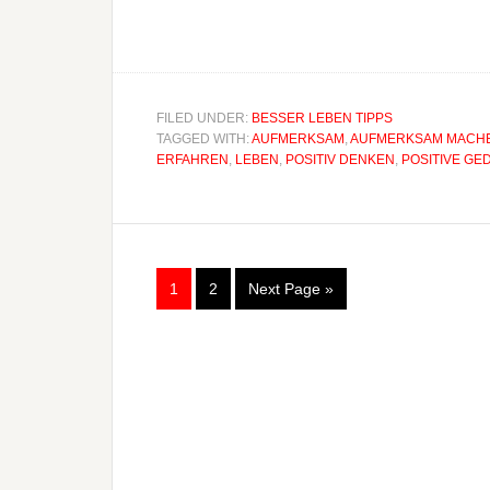
FILED UNDER:
BESSER LEBEN TIPPS
TAGGED WITH:
AUFMERKSAM
,
AUFMERKSAM MACH
RFAHREN
,
LEBEN
,
POSITIV DENKEN
,
POSITIVE GE
1
2
Next Page »