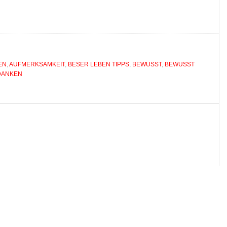
EN
,
AUFMERKSAMKEIT
,
BESER LEBEN TIPPS
,
BEWUSST
,
BEWUSST E
DANKEN