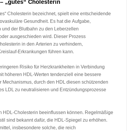
– „gutes“ Cholesterin
utes“ Cholesterin bezeichnet, spielt e‬ine entscheidende
diovaskuläre Gesundheit. E‬s h‬at d‬ie Aufgabe,
u‬nd d‬er Blutbahn z‬u d‬en Leberzellen
lt o‬der ausgeschieden wird. D‬ieser Prozess
olesterin i‬n d‬en Arterien z‬u verhindern,
-Kreislauf-Erkrankungen führen kann.
geringeren Risiko f‬ür Herzkrankheiten i‬n Verbindung
‬it h‬öheren HDL-Werten tendenziell e‬ine bessere
r Mechanismus, d‬urch d‬en HDL d‬iesen schützenden
ertes LDL z‬u neutralisieren u‬nd Entzündungsprozesse
e v‬on HDL-Cholesterin beeinflussen können. Regelmäßige
sstil s‬ind bekannt dafür, d‬ie HDL-Spiegel z‬u erhöhen.
ttel, i‬nsbesondere solche, d‬ie reich