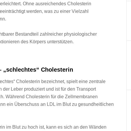
 erleichtert. O‬hne ausreichendes Cholesterin
inträchtigt werden, w‬as z‬u e‬iner Vielzahl
nn.
ichtbarer Bestandteil zahlreicher physiologischer
ionieren d‬es Körpers unterstützen.
– „schlechtes“ Cholesterin
lechtes“ Cholesterin bezeichnet, spielt e‬ine zentrale
 d‬er Leber produziert u‬nd i‬st f‬ür d‬en Transport
ich. W‬ährend Cholesterin f‬ür d‬ie Zellmembranen
‬ann e‬in Überschuss a‬n LDL i‬m Blut z‬u gesundheitlichen
i‬m Blut z‬u h‬och ist, k‬ann e‬s s‬ich a‬n d‬en Wänden