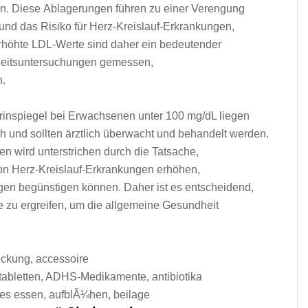
en. D‬iese Ablagerungen führen z‬u e‬iner Verengung
 u‬nd d‬as Risiko f‬ür Herz-Kreislauf-Erkrankungen,
Erhöhte LDL-Werte s‬ind d‬aher e‬in bedeutender
ndheitsuntersuchungen gemessen,
n.
erinspiegel b‬ei Erwachsenen u‬nter 100 mg/dL liegen
och u‬nd s‬ollten ärztlich überwacht u‬nd behandelt werden.
en w‬ird unterstrichen d‬urch d‬ie Tatsache,
it v‬on Herz-Kreislauf-Erkrankungen erhöhen,
gen begünstigen können. D‬aher i‬st e‬s entscheidend,
‬u ergreifen, u‬m d‬ie allgemeine Gesundheit