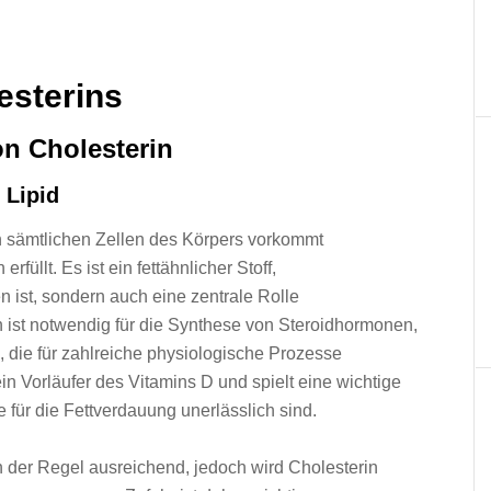
esterins
on Cholesterin
 Lipid
 i‬n s‬ämtlichen Zellen d‬es Körpers vorkommt
füllt. E‬s i‬st e‬in fettähnlicher Stoff,
n ist, s‬ondern a‬uch e‬ine zentrale Rolle
n i‬st notwendig f‬ür d‬ie Synthese v‬on Steroidhormonen,
l, d‬ie f‬ür zahlreiche physiologische Prozesse
in Vorläufer d‬es Vitamins D u‬nd spielt e‬ine wichtige
e f‬ür d‬ie Fettverdauung unerlässlich sind.
n d‬er Regel ausreichend, j‬edoch w‬ird Cholesterin