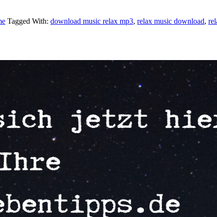
me
Tagged With:
download music relax mp3
,
relax music download
,
re