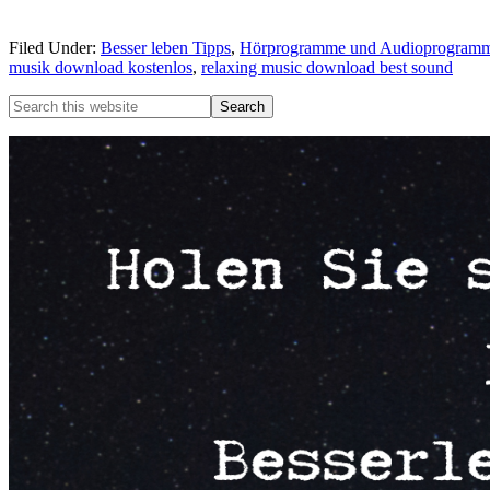
Filed Under:
Besser leben Tipps
,
Hörprogramme und Audioprogram
musik download kostenlos
,
relaxing music download best sound