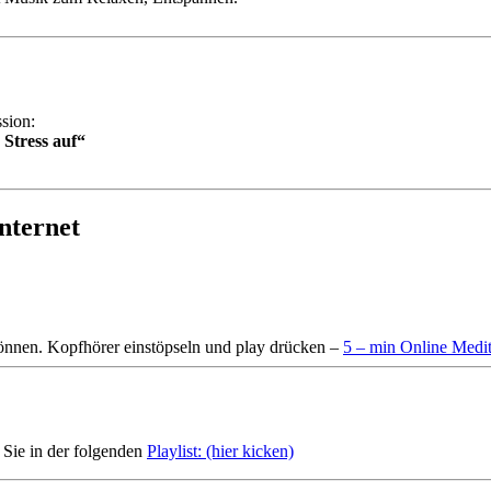
sion:
tress auf“
nternet
 können. Kopfhörer einstöpseln und play drücken –
5 – min Online Medita
Sie in der folgenden
Playlist: (hier kicken)