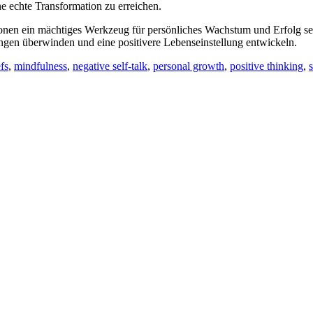
e echte Transformation zu erreichen.
ionen ein mächtiges Werkzeug für persönliches Wachstum und Erfolg 
gen überwinden und eine positivere Lebenseinstellung entwickeln.
efs
,
mindfulness
,
negative self-talk
,
personal growth
,
positive thinking
,
s