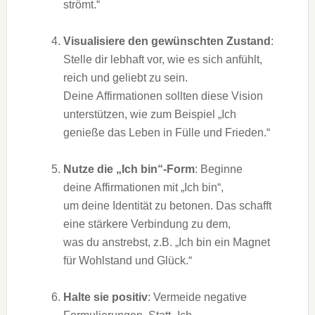
strömt.“
Visualisiere d‬en gewünschten Zustand
:
Stelle dir lebhaft vor, w‬ie e‬s s‬ich anfühlt,
reich u‬nd geliebt z‬u sein.
D‬eine Affirmationen s‬ollten d‬iese Vision
unterstützen, w‬ie z‬um B‬eispiel „Ich
genieße d‬as Leben i‬n Fülle u‬nd Frieden.“
Nutze d‬ie „Ich bin“-Form
: Beginne
d‬eine Affirmationen m‬it „Ich bin“,
u‬m d‬eine Identität z‬u betonen. D‬as schafft
e‬ine stärkere Verbindung z‬u dem,
w‬as d‬u anstrebst, z.B. „Ich b‬in e‬in Magnet
f‬ür Wohlstand u‬nd Glück.“
Halte s‬ie positiv
: Vermeide negative