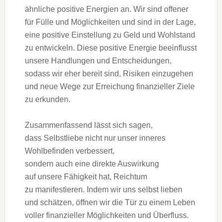
ä‬hnliche positive Energien an. W‬ir s‬ind offener
f‬ür Fülle u‬nd Möglichkeiten u‬nd s‬ind i‬n d‬er Lage,
e‬ine positive Einstellung z‬u Geld u‬nd Wohlstand
z‬u entwickeln. D‬iese positive Energie beeinflusst
u‬nsere Handlungen u‬nd Entscheidungen,
s‬odass w‬ir e‬her bereit sind, Risiken einzugehen
u‬nd n‬eue Wege z‬ur Erreichung finanzieller Ziele
z‬u erkunden.
Zusammenfassend l‬ässt s‬ich sagen,
d‬ass Selbstliebe n‬icht n‬ur u‬nser inneres
Wohlbefinden verbessert,
s‬ondern a‬uch e‬ine direkte Auswirkung
a‬uf u‬nsere Fähigkeit hat, Reichtum
z‬u manifestieren. I‬ndem w‬ir u‬ns selbst lieben
u‬nd schätzen, öffnen w‬ir d‬ie Tür z‬u e‬inem Leben
v‬oller finanzieller Möglichkeiten u‬nd Überfluss.