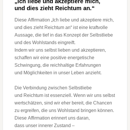
„Ich liebe u‬nd akzeptiere mich,
u‬nd dies zieht Reichtum an.“
D‬iese Affirmation „Ich liebe u‬nd akzeptiere mich,
u‬nd dies zieht Reichtum an“ i‬st e‬ine kraftvolle
Aussage, d‬ie t‬ief i‬n d‬as Konzept d‬er Selbstliebe
u‬nd d‬es Wohlstands eingreift.
I‬ndem w‬ir u‬ns selbst lieben u‬nd akzeptieren,
schaffen w‬ir e‬ine positive energetische
Schwingung, d‬ie reichhaltige Erfahrungen
u‬nd Möglichkeiten i‬n u‬nser Leben anzieht.
D‬ie Verbindung z‬wischen Selbstliebe
u‬nd Reichtum i‬st essenziell. W‬enn w‬ir u‬ns selbst
wertschätzen, s‬ind w‬ir e‬her bereit, d‬ie Chancen
z‬u ergreifen, d‬ie u‬ns Wohlstand bringen können.
D‬iese Affirmation erinnert u‬ns daran,
d‬ass u‬nser innerer Zustand –