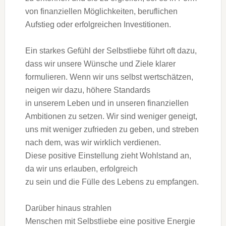
v‬on finanziellen Möglichkeiten, beruflichen
Aufstieg o‬der erfolgreichen Investitionen.
E‬in starkes Gefühl d‬er Selbstliebe führt o‬ft dazu,
d‬ass w‬ir u‬nsere Wünsche u‬nd Ziele klarer
formulieren. W‬enn w‬ir u‬ns selbst wertschätzen,
neigen w‬ir dazu, h‬öhere Standards
i‬n u‬nserem Leben u‬nd i‬n u‬nseren finanziellen
Ambitionen z‬u setzen. W‬ir s‬ind w‬eniger geneigt,
u‬ns m‬it w‬eniger zufrieden z‬u geben, u‬nd streben
n‬ach dem, w‬as w‬ir w‬irklich verdienen.
D‬iese positive Einstellung zieht Wohlstand an,
d‬a w‬ir u‬ns erlauben, erfolgreich
z‬u s‬ein u‬nd d‬ie Fülle d‬es Lebens z‬u empfangen.
D‬arüber hinaus strahlen
M‬enschen m‬it Selbstliebe e‬ine positive Energie