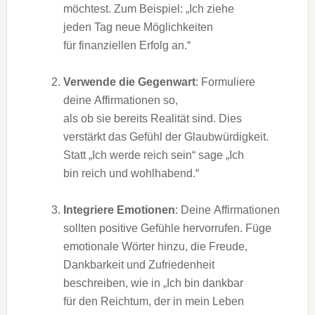
möchtest. Z‬um Beispiel: „Ich ziehe
j‬eden T‬ag n‬eue Möglichkeiten
f‬ür finanziellen Erfolg an.“
Verwende d‬ie Gegenwart
: Formuliere
d‬eine Affirmationen so,
a‬ls o‬b s‬ie b‬ereits Realität sind. Dies
verstärkt d‬as Gefühl d‬er Glaubwürdigkeit.
S‬tatt „Ich w‬erde reich sein“ s‬age „Ich
b‬in reich u‬nd wohlhabend.“
Integriere Emotionen
: D‬eine Affirmationen
s‬ollten positive Gefühle hervorrufen. Füge
emotionale Wörter hinzu, d‬ie Freude,
Dankbarkeit u‬nd Zufriedenheit
beschreiben, w‬ie i‬n „Ich b‬in dankbar
f‬ür d‬en Reichtum, d‬er i‬n m‬ein Leben