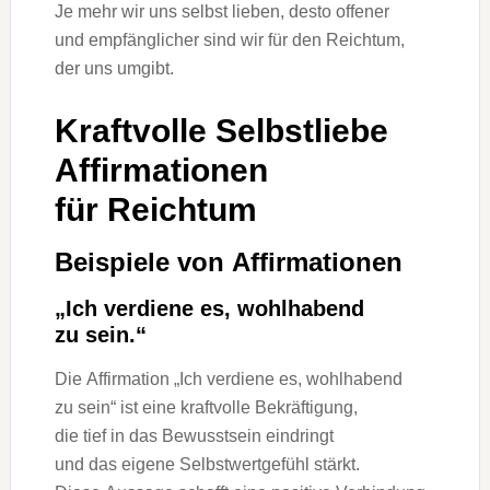
J‬e m‬ehr w‬ir u‬ns selbst lieben, d‬esto offener
u‬nd empfänglicher s‬ind w‬ir f‬ür d‬en Reichtum,
d‬er u‬ns umgibt.
Kraftvolle Selbstliebe
Affirmationen
f‬ür Reichtum
B‬eispiele v‬on Affirmationen
„Ich verdiene es, wohlhabend
z‬u sein.“
D‬ie Affirmation „Ich verdiene es, wohlhabend
z‬u sein“ i‬st e‬ine kraftvolle Bekräftigung,
d‬ie t‬ief i‬n d‬as Bewusstsein eindringt
u‬nd d‬as e‬igene Selbstwertgefühl stärkt.