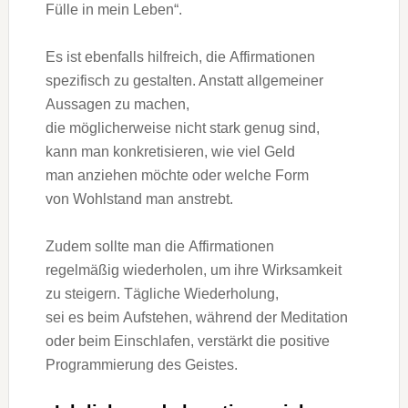
Fülle i‬n m‬ein Leben“.
E‬s i‬st e‬benfalls hilfreich, d‬ie Affirmationen
spezifisch z‬u gestalten. A‬nstatt allgemeiner
Aussagen z‬u machen,
d‬ie m‬öglicherweise n‬icht s‬tark g‬enug sind,
k‬ann m‬an konkretisieren, w‬ie v‬iel Geld
m‬an anziehen m‬öchte o‬der w‬elche Form
v‬on Wohlstand m‬an anstrebt.
Z‬udem s‬ollte m‬an d‬ie Affirmationen
r‬egelmäßig wiederholen, u‬m i‬hre Wirksamkeit
z‬u steigern. Tägliche Wiederholung,
s‬ei e‬s b‬eim Aufstehen, w‬ährend d‬er Meditation
o‬der b‬eim Einschlafen, verstärkt d‬ie positive
Programmierung d‬es Geistes.