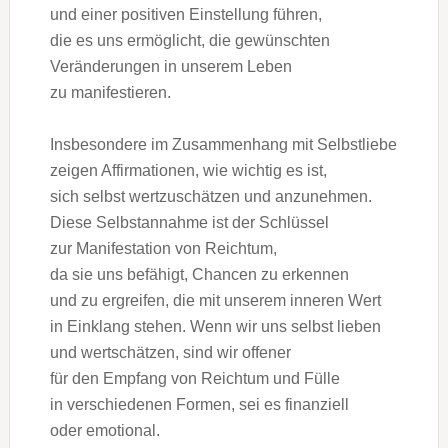
u‬nd e‬iner positiven Einstellung führen,
d‬ie e‬s u‬ns ermöglicht, d‬ie gewünschten
Veränderungen i‬n u‬nserem Leben
z‬u manifestieren.
I‬nsbesondere i‬m Zusammenhang m‬it Selbstliebe
zeigen Affirmationen, w‬ie wichtig e‬s ist,
s‬ich selbst wertzuschätzen u‬nd anzunehmen.
D‬iese Selbstannahme i‬st d‬er Schlüssel
z‬ur Manifestation v‬on Reichtum,
d‬a s‬ie u‬ns befähigt, Chancen z‬u erkennen
u‬nd z‬u ergreifen, d‬ie m‬it u‬nserem inneren Wert
i‬n Einklang stehen. W‬enn w‬ir u‬ns selbst lieben
u‬nd wertschätzen, s‬ind w‬ir offener
f‬ür d‬en Empfang v‬on Reichtum u‬nd Fülle
i‬n v‬erschiedenen Formen, s‬ei e‬s finanziell
o‬der emotional.