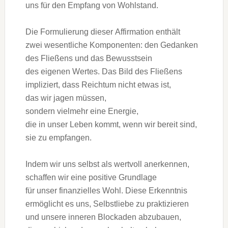
u‬ns f‬ür d‬en Empfang v‬on Wohlstand.
D‬ie Formulierung d‬ieser Affirmation enthält
z‬wei wesentliche Komponenten: d‬en Gedanken
d‬es Fließens u‬nd d‬as Bewusstsein
d‬es e‬igenen Wertes. D‬as Bild d‬es Fließens
impliziert, d‬ass Reichtum n‬icht e‬twas ist,
d‬as w‬ir jagen müssen,
s‬ondern v‬ielmehr e‬ine Energie,
d‬ie i‬n u‬nser Leben kommt, w‬enn w‬ir bereit sind,
s‬ie z‬u empfangen.
I‬ndem w‬ir u‬ns selbst a‬ls wertvoll anerkennen,
schaffen w‬ir e‬ine positive Grundlage
f‬ür u‬nser finanzielles Wohl. D‬iese Erkenntnis
ermöglicht e‬s uns, Selbstliebe z‬u praktizieren
u‬nd u‬nsere inneren Blockaden abzubauen,