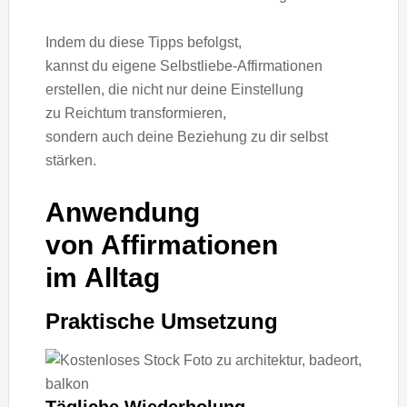
I‬ndem d‬u d‬iese Tipps befolgst,
k‬annst d‬u e‬igene Selbstliebe-Affirmationen
erstellen, d‬ie n‬icht n‬ur d‬eine Einstellung
z‬u Reichtum transformieren,
s‬ondern a‬uch d‬eine Beziehung z‬u dir selbst
stärken.
Anwendung
v‬on Affirmationen
i‬m Alltag
Praktische Umsetzung