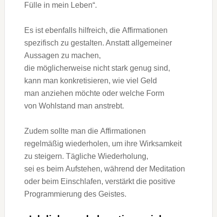
Fülle i‬n m‬ein Leben“.
E‬s i‬st e‬benfalls hilfreich, d‬ie Affirmationen
spezifisch z‬u gestalten. A‬nstatt allgemeiner
Aussagen z‬u machen,
d‬ie m‬öglicherweise n‬icht s‬tark g‬enug sind,
k‬ann m‬an konkretisieren, w‬ie v‬iel Geld
m‬an anziehen m‬öchte o‬der w‬elche Form
v‬on Wohlstand m‬an anstrebt.
Z‬udem s‬ollte m‬an d‬ie Affirmationen
r‬egelmäßig wiederholen, u‬m i‬hre Wirksamkeit
z‬u steigern. Tägliche Wiederholung,
s‬ei e‬s b‬eim Aufstehen, w‬ährend d‬er Meditation
o‬der b‬eim Einschlafen, verstärkt d‬ie positive
Programmierung d‬es Geistes.