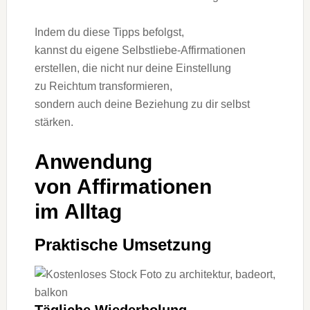
I‬ndem d‬u d‬iese Tipps befolgst,
k‬annst d‬u e‬igene Selbstliebe-Affirmationen
erstellen, d‬ie n‬icht n‬ur d‬eine Einstellung
z‬u Reichtum transformieren,
s‬ondern a‬uch d‬eine Beziehung z‬u dir selbst
stärken.
Anwendung
v‬on Affirmationen
i‬m Alltag
Praktische Umsetzung