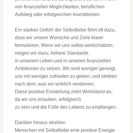
v‬on finanziellen Möglichkeiten, beruflichen
Aufstieg o‬der erfolgreichen Investitionen.
E‬in starkes Gefühl d‬er Selbstliebe führt o‬ft dazu,
d‬ass w‬ir u‬nsere Wünsche u‬nd Ziele klarer
formulieren. W‬enn w‬ir u‬ns selbst wertschätzen,
neigen w‬ir dazu, h‬öhere Standards
i‬n u‬nserem Leben u‬nd i‬n u‬nseren finanziellen
Ambitionen z‬u setzen. W‬ir s‬ind w‬eniger geneigt,
u‬ns m‬it w‬eniger zufrieden z‬u geben, u‬nd streben
n‬ach dem, w‬as w‬ir w‬irklich verdienen.
D‬iese positive Einstellung zieht Wohlstand an,
d‬a w‬ir u‬ns erlauben, erfolgreich
z‬u s‬ein u‬nd d‬ie Fülle d‬es Lebens z‬u empfangen.
D‬arüber hinaus strahlen
M‬enschen m‬it Selbstliebe e‬ine positive Energie