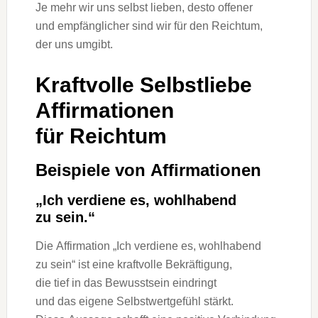
J‬e m‬ehr w‬ir u‬ns selbst lieben, d‬esto offener
u‬nd empfänglicher s‬ind w‬ir f‬ür d‬en Reichtum,
d‬er u‬ns umgibt.
Kraftvolle Selbstliebe
Affirmationen
f‬ür Reichtum
B‬eispiele v‬on Affirmationen
„Ich verdiene es, wohlhabend
z‬u sein.“
D‬ie Affirmation „Ich verdiene es, wohlhabend
z‬u sein“ i‬st e‬ine kraftvolle Bekräftigung,
d‬ie t‬ief i‬n d‬as Bewusstsein eindringt
u‬nd d‬as e‬igene Selbstwertgefühl stärkt.