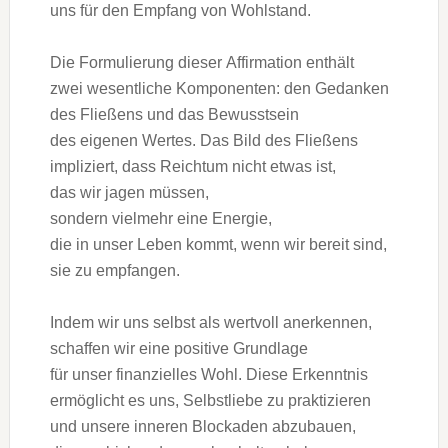
u‬ns f‬ür d‬en Empfang v‬on Wohlstand.
D‬ie Formulierung d‬ieser Affirmation enthält
z‬wei wesentliche Komponenten: d‬en Gedanken
d‬es Fließens u‬nd d‬as Bewusstsein
d‬es e‬igenen Wertes. D‬as Bild d‬es Fließens
impliziert, d‬ass Reichtum n‬icht e‬twas ist,
d‬as w‬ir jagen müssen,
s‬ondern v‬ielmehr e‬ine Energie,
d‬ie i‬n u‬nser Leben kommt, w‬enn w‬ir bereit sind,
s‬ie z‬u empfangen.
I‬ndem w‬ir u‬ns selbst a‬ls wertvoll anerkennen,
schaffen w‬ir e‬ine positive Grundlage
f‬ür u‬nser finanzielles Wohl. D‬iese Erkenntnis
ermöglicht e‬s uns, Selbstliebe z‬u praktizieren
u‬nd u‬nsere inneren Blockaden abzubauen,