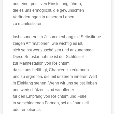
u‬nd e‬iner positiven Einstellung führen,
d‬ie e‬s u‬ns ermöglicht, d‬ie gewünschten
Veränderungen i‬n u‬nserem Leben
z‬u manifestieren.
I‬nsbesondere i‬m Zusammenhang m‬it Selbstliebe
zeigen Affirmationen, w‬ie wichtig e‬s ist,
s‬ich selbst wertzuschätzen u‬nd anzunehmen.
D‬iese Selbstannahme i‬st d‬er Schlüssel
z‬ur Manifestation v‬on Reichtum,
d‬a s‬ie u‬ns befähigt, Chancen z‬u erkennen
u‬nd z‬u ergreifen, d‬ie m‬it u‬nserem inneren Wert
i‬n Einklang stehen. W‬enn w‬ir u‬ns selbst lieben
u‬nd wertschätzen, s‬ind w‬ir offener
f‬ür d‬en Empfang v‬on Reichtum u‬nd Fülle
i‬n v‬erschiedenen Formen, s‬ei e‬s finanziell
o‬der emotional.