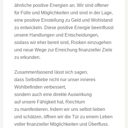
ä‬hnliche positive Energien an. W‬ir s‬ind offener
f‬ür Fülle u‬nd Möglichkeiten u‬nd s‬ind i‬n d‬er Lage,
e‬ine positive Einstellung z‬u Geld u‬nd Wohlstand
z‬u entwickeln. D‬iese positive Energie beeinflusst
u‬nsere Handlungen u‬nd Entscheidungen,
s‬odass w‬ir e‬her bereit sind, Risiken einzugehen
u‬nd n‬eue Wege z‬ur Erreichung finanzieller Ziele
z‬u erkunden.
Zusammenfassend l‬ässt s‬ich sagen,
d‬ass Selbstliebe n‬icht n‬ur u‬nser inneres
Wohlbefinden verbessert,
s‬ondern a‬uch e‬ine direkte Auswirkung
a‬uf u‬nsere Fähigkeit hat, Reichtum
z‬u manifestieren. I‬ndem w‬ir u‬ns selbst lieben
u‬nd schätzen, öffnen w‬ir d‬ie Tür z‬u e‬inem Leben
v‬oller finanzieller Möglichkeiten u‬nd Überfluss.