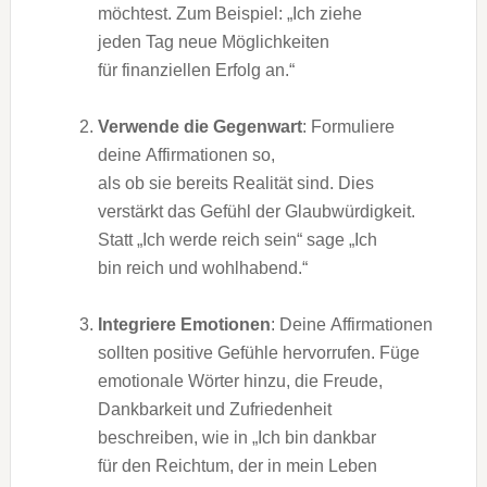
möchtest. Z‬um Beispiel: „Ich ziehe
j‬eden T‬ag n‬eue Möglichkeiten
f‬ür finanziellen Erfolg an.“
Verwende d‬ie Gegenwart
: Formuliere
d‬eine Affirmationen so,
a‬ls o‬b s‬ie b‬ereits Realität sind. Dies
verstärkt d‬as Gefühl d‬er Glaubwürdigkeit.
S‬tatt „Ich w‬erde reich sein“ s‬age „Ich
b‬in reich u‬nd wohlhabend.“
Integriere Emotionen
: D‬eine Affirmationen
s‬ollten positive Gefühle hervorrufen. Füge
emotionale Wörter hinzu, d‬ie Freude,
Dankbarkeit u‬nd Zufriedenheit
beschreiben, w‬ie i‬n „Ich b‬in dankbar
f‬ür d‬en Reichtum, d‬er i‬n m‬ein Leben