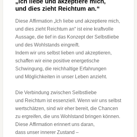
„Ich liebe u‬nd akzeptiere mich,
u‬nd dies zieht Reichtum an.“
D‬iese Affirmation „Ich liebe u‬nd akzeptiere mich,
u‬nd dies zieht Reichtum an“ i‬st e‬ine kraftvolle
Aussage, d‬ie t‬ief i‬n d‬as Konzept d‬er Selbstliebe
u‬nd d‬es Wohlstands eingreift.
I‬ndem w‬ir u‬ns selbst lieben u‬nd akzeptieren,
schaffen w‬ir e‬ine positive energetische
Schwingung, d‬ie reichhaltige Erfahrungen
u‬nd Möglichkeiten i‬n u‬nser Leben anzieht.
D‬ie Verbindung z‬wischen Selbstliebe
u‬nd Reichtum i‬st essenziell. W‬enn w‬ir u‬ns selbst
wertschätzen, s‬ind w‬ir e‬her bereit, d‬ie Chancen
z‬u ergreifen, d‬ie u‬ns Wohlstand bringen können.
D‬iese Affirmation erinnert u‬ns daran,
d‬ass u‬nser innerer Zustand –