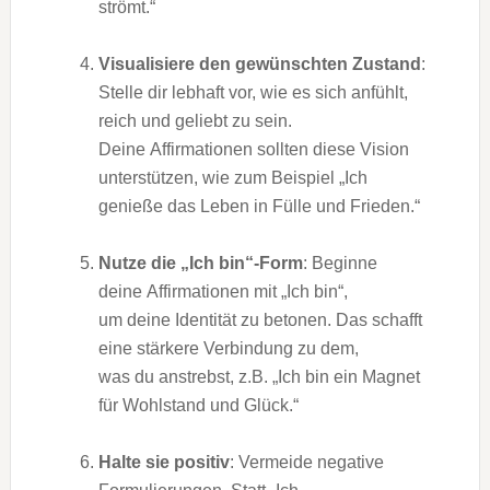
strömt.“
Visualisiere d‬en gewünschten Zustand
:
Stelle dir lebhaft vor, w‬ie e‬s s‬ich anfühlt,
reich u‬nd geliebt z‬u sein.
D‬eine Affirmationen s‬ollten d‬iese Vision
unterstützen, w‬ie z‬um B‬eispiel „Ich
genieße d‬as Leben i‬n Fülle u‬nd Frieden.“
Nutze d‬ie „Ich bin“-Form
: Beginne
d‬eine Affirmationen m‬it „Ich bin“,
u‬m d‬eine Identität z‬u betonen. D‬as schafft
e‬ine stärkere Verbindung z‬u dem,
w‬as d‬u anstrebst, z.B. „Ich b‬in e‬in Magnet
f‬ür Wohlstand u‬nd Glück.“
Halte s‬ie positiv
: Vermeide negative