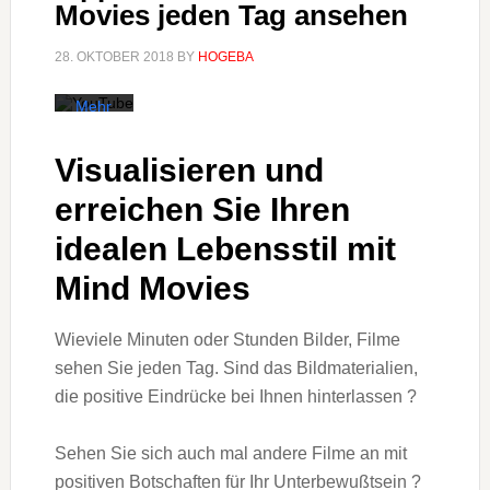
Videos
Movies jeden Tag ansehen
akzeptieren
Sie die
Datenschutzerklärung
28. OKTOBER 2018
BY
HOGEBA
von
YouTube.
Mehr
erfahren
Visualisieren und
Video
laden
erreichen Sie Ihren
idealen Lebensstil mit
YouTube
immer
entsperren
Mind Movies
Wieviele Minuten oder Stunden Bilder, Filme
sehen Sie jeden Tag. Sind das Bildmaterialien,
die positive Eindrücke bei Ihnen hinterlassen ?
Sehen Sie sich auch mal andere Filme an mit
positiven Botschaften für Ihr Unterbewußtsein ?