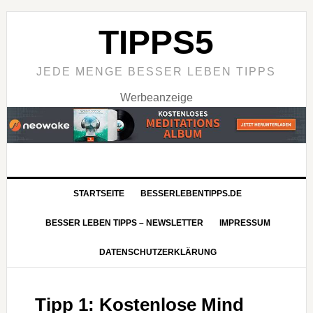
TIPPS5
JEDE MENGE BESSER LEBEN TIPPS
Werbeanzeige
STARTSEITE
BESSERLEBENTIPPS.DE
BESSER LEBEN TIPPS – NEWSLETTER
IMPRESSUM
DATENSCHUTZERKLÄRUNG
Mit
dem
Laden
Tipp 1: Kostenlose Mind
des