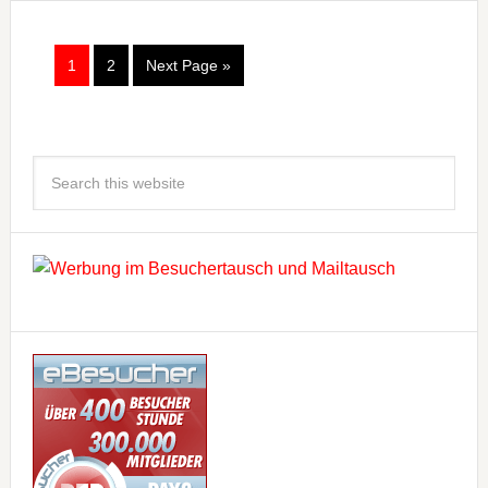
1
2
Next Page »