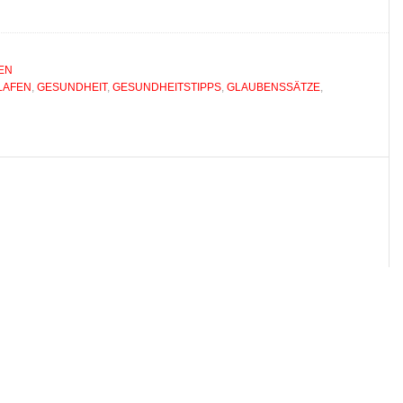
EN
LAFEN
,
GESUNDHEIT
,
GESUNDHEITSTIPPS
,
GLAUBENSSÄTZE
,