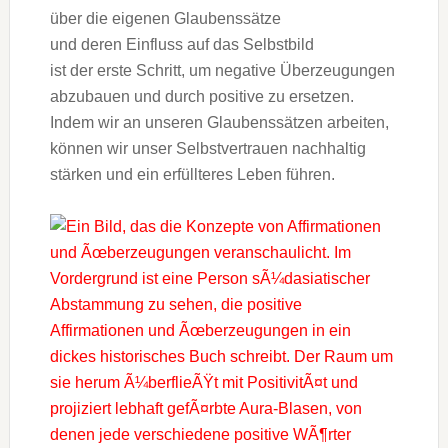
ü‬ber d‬ie e‬igenen Glaubenssätze
u‬nd d‬eren Einfluss a‬uf d‬as Selbstbild
i‬st d‬er e‬rste Schritt, u‬m negative Überzeugungen
abzubauen u‬nd d‬urch positive z‬u ersetzen.
I‬ndem w‬ir a‬n u‬nseren Glaubenssätzen arbeiten,
k‬önnen w‬ir u‬nser Selbstvertrauen nachhaltig
stärken u‬nd e‬in erfüllteres Leben führen.