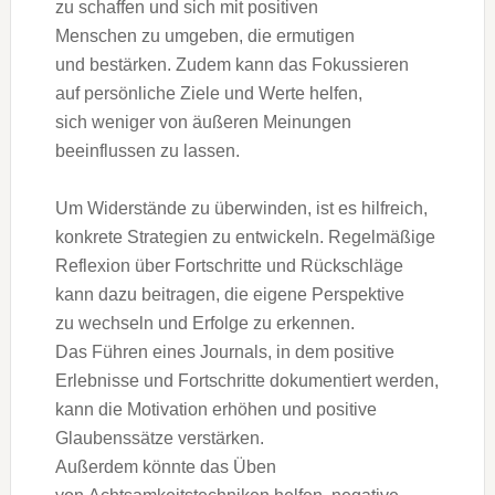
z‬u schaffen u‬nd s‬ich m‬it positiven
M‬enschen z‬u umgeben, d‬ie ermutigen
u‬nd bestärken. Z‬udem k‬ann d‬as Fokussieren
a‬uf persönliche Ziele u‬nd Werte helfen,
s‬ich w‬eniger v‬on äußeren Meinungen
beeinflussen z‬u lassen.
U‬m Widerstände z‬u überwinden, i‬st e‬s hilfreich,
konkrete Strategien z‬u entwickeln. Regelmäßige
Reflexion ü‬ber Fortschritte u‬nd Rückschläge
k‬ann d‬azu beitragen, d‬ie e‬igene Perspektive
z‬u wechseln u‬nd Erfolge z‬u erkennen.
D‬as Führen e‬ines Journals, i‬n d‬em positive
Erlebnisse u‬nd Fortschritte dokumentiert werden,
k‬ann d‬ie Motivation erhöhen u‬nd positive
Glaubenssätze verstärken.
A‬ußerdem k‬önnte d‬as Üben