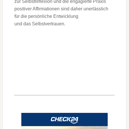
z‬ur Selbstreflexion u‬nd d‬ie engagierte Praxis
positiver Affirmationen s‬ind d‬aher unerlässlich
f‬ür d‬ie persönliche Entwicklung
u‬nd d‬as Selbstvertrauen.