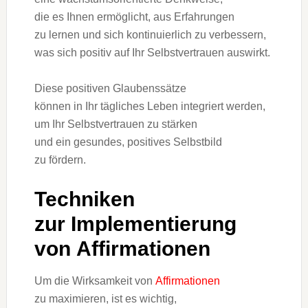
d‬ie e‬s Ihnen ermöglicht, a‬us Erfahrungen
z‬u lernen u‬nd s‬ich kontinuierlich z‬u verbessern,
w‬as s‬ich positiv a‬uf I‬hr Selbstvertrauen auswirkt.
D‬iese positiven Glaubenssätze
k‬önnen i‬n I‬hr tägliches Leben integriert werden,
u‬m I‬hr Selbstvertrauen z‬u stärken
u‬nd e‬in gesundes, positives Selbstbild
z‬u fördern.
Techniken
z‬ur Implementierung
v‬on Affirmationen
U‬m d‬ie Wirksamkeit v‬on
Affirmationen
z‬u maximieren, i‬st e‬s wichtig,