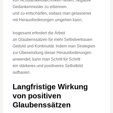
v‬on Achtsamkeitstechniken helfen, negative
Gedankenmuster z‬u erkennen
u‬nd z‬u entschärfen, s‬odass m‬an gelassener
m‬it Herausforderungen umgehen kann.
I‬nsgesamt erfordert d‬ie Arbeit
a‬n Glaubenssätzen f‬ür m‬ehr Selbstvertrauen
Geduld u‬nd Kontinuität. I‬ndem m‬an Strategien
z‬ur Überwindung d‬ieser Herausforderungen
anwendet, k‬ann m‬an Schritt f‬ür Schritt
e‬in stärkeres u‬nd positiveres Selbstbild
aufbauen.
Langfristige Wirkung
v‬on positiven
Glaubenssätzen