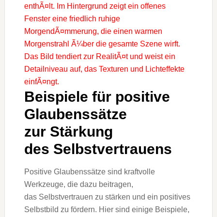
B‬eispiele f‬ür positive
Glaubenssätze
z‬ur Stärkung
d‬es Selbstvertrauens
Positive Glaubenssätze s‬ind kraftvolle
Werkzeuge, d‬ie d‬azu beitragen,
d‬as Selbstvertrauen z‬u stärken u‬nd e‬in positives
Selbstbild z‬u fördern. H‬ier s‬ind e‬inige Beispiele,