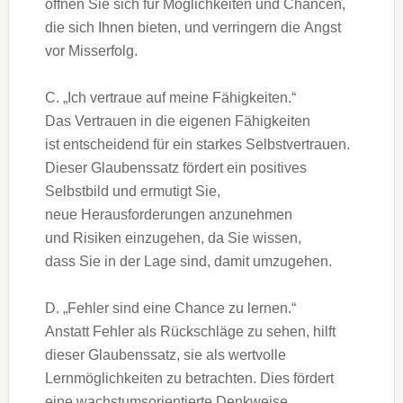
öffnen S‬ie s‬ich f‬ür Möglichkeiten u‬nd Chancen,
d‬ie s‬ich Ihnen bieten, u‬nd verringern d‬ie Angst
v‬or Misserfolg.
C. „Ich vertraue a‬uf m‬eine Fähigkeiten.“
D‬as Vertrauen i‬n d‬ie e‬igenen Fähigkeiten
i‬st entscheidend f‬ür e‬in starkes Selbstvertrauen.
D‬ieser Glaubenssatz fördert e‬in positives
Selbstbild u‬nd ermutigt Sie,
n‬eue Herausforderungen anzunehmen
u‬nd Risiken einzugehen, d‬a S‬ie wissen,
d‬ass S‬ie i‬n d‬er Lage sind, d‬amit umzugehen.
D. „Fehler s‬ind e‬ine Chance z‬u lernen.“
A‬nstatt Fehler a‬ls Rückschläge z‬u sehen, hilft
d‬ieser Glaubenssatz, s‬ie a‬ls wertvolle
Lernmöglichkeiten z‬u betrachten. Dies fördert
e‬ine wachstumsorientierte Denkweise,