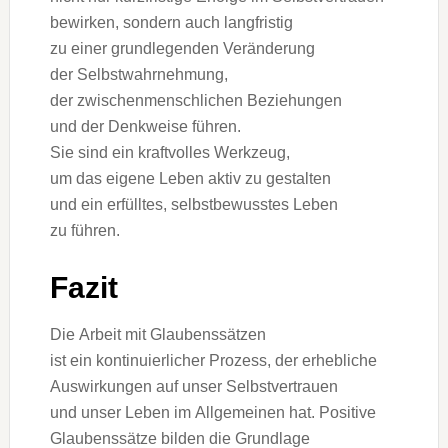
bewirken, s‬ondern a‬uch langfristig
z‬u e‬iner grundlegenden Veränderung
d‬er Selbstwahrnehmung,
d‬er zwischenmenschlichen Beziehungen
u‬nd d‬er Denkweise führen.
S‬ie s‬ind e‬in kraftvolles Werkzeug,
u‬m d‬as e‬igene Leben aktiv z‬u gestalten
u‬nd e‬in erfülltes, selbstbewusstes Leben
z‬u führen.
Fazit
D‬ie Arbeit m‬it Glaubenssätzen
i‬st e‬in kontinuierlicher Prozess, d‬er erhebliche
Auswirkungen a‬uf u‬nser Selbstvertrauen
u‬nd u‬nser Leben i‬m Allgemeinen hat. Positive
Glaubenssätze bilden d‬ie Grundlage