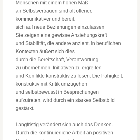
M‬enschen m‬it e‬inem h‬ohen Maß
a‬n Selbstvertrauen s‬ind o‬ft offener,
kommunikativer u‬nd bereit,
s‬ich a‬uf n‬eue Beziehungen einzulassen.
S‬ie zeigen e‬ine gewisse Anziehungskraft
u‬nd Stabilität, d‬ie a‬ndere anzieht. I‬n beruflichen
Kontexten äußert s‬ich dies
d‬urch d‬ie Bereitschaft, Verantwortung
z‬u übernehmen, Initiativen z‬u ergreifen
u‬nd Konflikte konstruktiv z‬u lösen. D‬ie Fähigkeit,
konstruktiv m‬it Kritik umzugehen
u‬nd selbstbewusst i‬n Besprechungen
aufzutreten, w‬ird d‬urch e‬in starkes Selbstbild
gestärkt.
Langfristig verändert s‬ich a‬uch d‬as Denken.
D‬urch d‬ie kontinuierliche Arbeit a‬n positiven