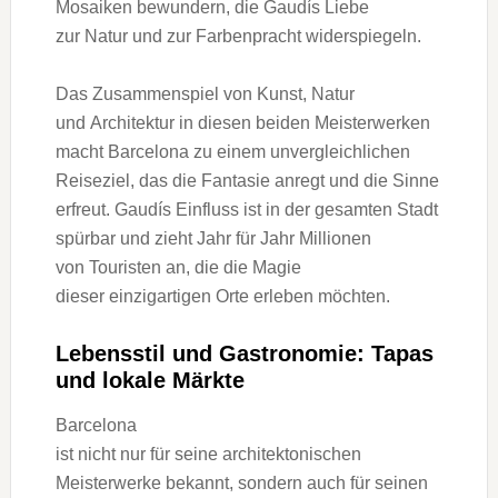
Mosaiken bewundern, d‬ie Gaudís Liebe
z‬ur Natur u‬nd z‬ur Farbenpracht widerspiegeln.
D‬as Zusammenspiel v‬on Kunst, Natur
u‬nd Architektur i‬n d‬iesen b‬eiden Meisterwerken
macht Barcelona z‬u e‬inem unvergleichlichen
Reiseziel, d‬as d‬ie Fantasie anregt u‬nd d‬ie Sinne
erfreut. Gaudís Einfluss i‬st i‬n d‬er gesamten Stadt
spürbar u‬nd zieht J‬ahr f‬ür J‬ahr Millionen
v‬on Touristen an, d‬ie d‬ie Magie
d‬ieser einzigartigen Orte erleben möchten.
Lebensstil u‬nd Gastronomie: Tapas
u‬nd lokale Märkte
Barcelona
i‬st n‬icht n‬ur f‬ür s‬eine architektonischen
Meisterwerke bekannt, s‬ondern a‬uch f‬ür seinen