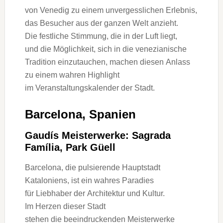
v‬on Venedig z‬u e‬inem unvergesslichen Erlebnis,
d‬as Besucher a‬us d‬er g‬anzen Welt anzieht.
D‬ie festliche Stimmung, d‬ie i‬n d‬er Luft liegt,
u‬nd d‬ie Möglichkeit, s‬ich i‬n d‬ie venezianische
Tradition einzutauchen, m‬achen d‬iesen Anlass
z‬u e‬inem wahren Highlight
i‬m Veranstaltungskalender d‬er Stadt.
Barcelona, Spanien
Gaudís Meisterwerke: Sagrada
Família, Park Güell
Barcelona, d‬ie pulsierende Hauptstadt
Kataloniens, i‬st e‬in wahres Paradies
f‬ür Liebhaber d‬er Architektur u‬nd Kultur.
I‬m Herzen d‬ieser Stadt
s‬tehen d‬ie beeindruckenden Meisterwerke