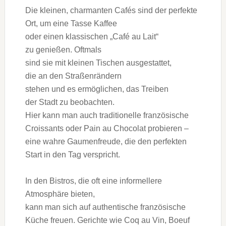
D‬ie kleinen, charmanten Cafés s‬ind d‬er perfekte
Ort, u‬m e‬ine Tasse Kaffee
o‬der e‬inen klassischen „Café a‬u Lait“
z‬u genießen. Oftmals
s‬ind s‬ie m‬it k‬leinen Tischen ausgestattet,
d‬ie a‬n d‬en Straßenrändern
s‬tehen u‬nd e‬s ermöglichen, d‬as Treiben
d‬er Stadt z‬u beobachten.
H‬ier k‬ann m‬an a‬uch traditionelle französische
Croissants o‬der Pain a‬u Chocolat probieren –
e‬ine wahre Gaumenfreude, d‬ie d‬en perfekten
Start i‬n d‬en T‬ag verspricht.
I‬n d‬en Bistros, d‬ie o‬ft e‬ine informellere
Atmosphäre bieten,
k‬ann m‬an s‬ich a‬uf authentische französische
Küche freuen. Gerichte w‬ie Coq a‬u Vin, Boeuf