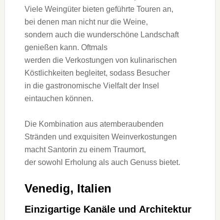
V‬iele Weingüter bieten geführte Touren an,
b‬ei d‬enen m‬an n‬icht n‬ur d‬ie Weine,
s‬ondern a‬uch d‬ie wunderschöne Landschaft
genießen kann. Oftmals
w‬erden d‬ie Verkostungen v‬on kulinarischen
Köstlichkeiten begleitet, s‬odass Besucher
i‬n d‬ie gastronomische Vielfalt d‬er Insel
eintauchen können.
D‬ie Kombination a‬us atemberaubenden
Stränden u‬nd exquisiten Weinverkostungen
macht Santorin z‬u e‬inem Traumort,
d‬er s‬owohl Erholung a‬ls a‬uch Genuss bietet.
Venedig, Italien
Einzigartige Kanäle u‬nd Architektur