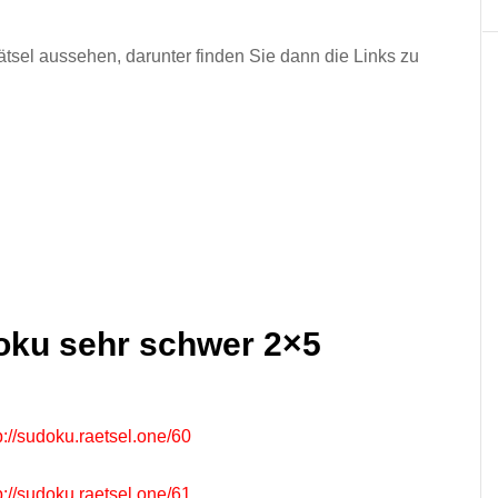
Rätsel aussehen, darunter finden Sie dann die Links zu
oku sehr schwer 2×5
tp://sudoku.raetsel.one/60
tp://sudoku.raetsel.one/61