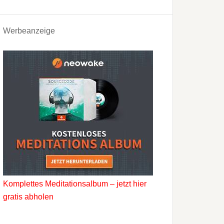
Werbeanzeige
Komplettes Meditationsalbum – jetzt hier
gratis abholen