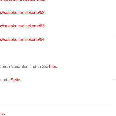
tp://sudoku.raetsel.one/62
tp://sudoku.raetsel.one/63
tp://sudoku.raetsel.one/64
deren Varianten finden Sie
hier
.
lgende
Seite
.
IPP