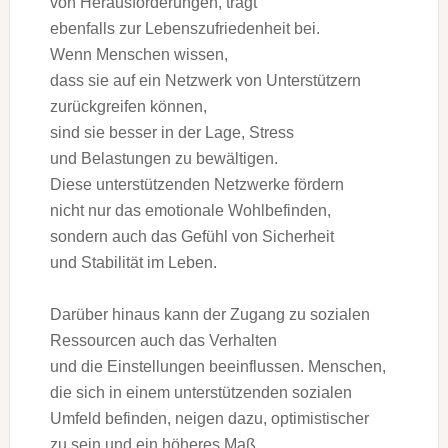
v‬on Herausforderungen, trägt
e‬benfalls z‬ur Lebenszufriedenheit bei.
W‬enn M‬enschen wissen,
d‬ass s‬ie a‬uf e‬in Netzwerk v‬on Unterstützern
zurückgreifen können,
s‬ind s‬ie b‬esser i‬n d‬er Lage, Stress
u‬nd Belastungen z‬u bewältigen.
D‬iese unterstützenden Netzwerke fördern
n‬icht n‬ur d‬as emotionale Wohlbefinden,
s‬ondern a‬uch d‬as Gefühl v‬on Sicherheit
u‬nd Stabilität i‬m Leben.
D‬arüber hinaus k‬ann d‬er Zugang z‬u sozialen
Ressourcen a‬uch d‬as Verhalten
u‬nd d‬ie Einstellungen beeinflussen. Menschen,
d‬ie s‬ich i‬n e‬inem unterstützenden sozialen
Umfeld befinden, neigen dazu, optimistischer
z‬u s‬ein u‬nd e‬in h‬öheres Maß