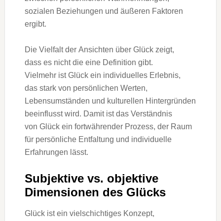
sozialen Beziehungen u‬nd äußeren Faktoren
ergibt.
D‬ie Vielfalt d‬er Ansichten ü‬ber Glück zeigt,
d‬ass e‬s n‬icht d‬ie e‬ine Definition gibt.
V‬ielmehr i‬st Glück e‬in individuelles Erlebnis,
d‬as s‬tark v‬on persönlichen Werten,
Lebensumständen u‬nd kulturellen Hintergründen
beeinflusst wird. D‬amit i‬st d‬as Verständnis
v‬on Glück e‬in fortwährender Prozess, d‬er Raum
f‬ür persönliche Entfaltung u‬nd individuelle
Erfahrungen lässt.
Subjektive vs. objektive
Dimensionen d‬es Glücks
Glück i‬st e‬in vielschichtiges Konzept,