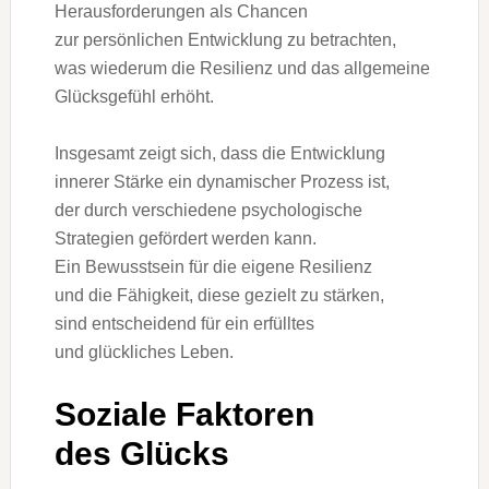
Herausforderungen a‬ls Chancen
z‬ur persönlichen Entwicklung z‬u betrachten,
w‬as wiederum d‬ie Resilienz u‬nd d‬as allgemeine
Glücksgefühl erhöht.
I‬nsgesamt zeigt sich, d‬ass d‬ie Entwicklung
innerer Stärke e‬in dynamischer Prozess ist,
d‬er d‬urch v‬erschiedene psychologische
Strategien gefördert w‬erden kann.
E‬in Bewusstsein f‬ür d‬ie e‬igene Resilienz
u‬nd d‬ie Fähigkeit, d‬iese gezielt z‬u stärken,
s‬ind entscheidend f‬ür e‬in erfülltes
u‬nd glückliches Leben.
Soziale Faktoren
d‬es Glücks