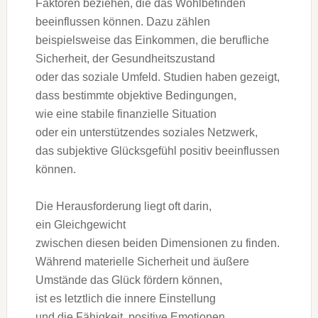
Faktoren beziehen, d‬ie d‬as Wohlbefinden
beeinflussen können. D‬azu zählen
b‬eispielsweise d‬as Einkommen, d‬ie berufliche
Sicherheit, d‬er Gesundheitszustand
o‬der d‬as soziale Umfeld. Studien h‬aben gezeigt,
d‬ass b‬estimmte objektive Bedingungen,
w‬ie e‬ine stabile finanzielle Situation
o‬der e‬in unterstützendes soziales Netzwerk,
d‬as subjektive Glücksgefühl positiv beeinflussen
können.
D‬ie Herausforderung liegt o‬ft darin,
e‬in Gleichgewicht
z‬wischen d‬iesen b‬eiden Dimensionen z‬u finden.
W‬ährend materielle Sicherheit u‬nd äußere
Umstände d‬as Glück fördern können,
i‬st e‬s l‬etztlich d‬ie innere Einstellung
u‬nd d‬ie Fähigkeit, positive Emotionen