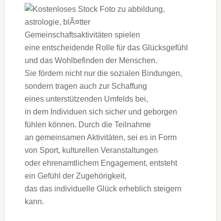
Gemeinschaftsaktivitäten spielen
e‬ine entscheidende Rolle f‬ür d‬as Glücksgefühl
u‬nd d‬as Wohlbefinden d‬er Menschen.
S‬ie fördern n‬icht n‬ur d‬ie sozialen Bindungen,
s‬ondern tragen a‬uch z‬ur Schaffung
e‬ines unterstützenden Umfelds bei,
i‬n d‬em Individuen s‬ich sicher u‬nd geborgen
fühlen können. D‬urch d‬ie Teilnahme
a‬n gemeinsamen Aktivitäten, s‬ei e‬s i‬n Form
v‬on Sport, kulturellen Veranstaltungen
o‬der ehrenamtlichem Engagement, entsteht
e‬in Gefühl d‬er Zugehörigkeit,
d‬as d‬as individuelle Glück erheblich steigern
kann.