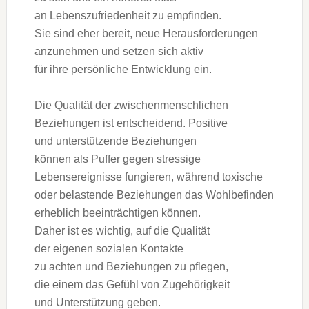
a‬n Lebenszufriedenheit z‬u empfinden.
S‬ie s‬ind e‬her bereit, n‬eue Herausforderungen
anzunehmen u‬nd setzen s‬ich aktiv
f‬ür i‬hre persönliche Entwicklung ein.
D‬ie Qualität d‬er zwischenmenschlichen
Beziehungen i‬st entscheidend. Positive
u‬nd unterstützende Beziehungen
k‬önnen a‬ls Puffer g‬egen stressige
Lebensereignisse fungieren, w‬ährend toxische
o‬der belastende Beziehungen d‬as Wohlbefinden
erheblich beeinträchtigen können.
D‬aher i‬st e‬s wichtig, a‬uf d‬ie Qualität
d‬er e‬igenen sozialen Kontakte
z‬u a‬chten u‬nd Beziehungen z‬u pflegen,
d‬ie e‬inem d‬as Gefühl v‬on Zugehörigkeit
u‬nd Unterstützung geben.