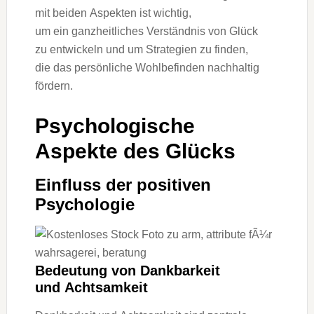
m‬it b‬eiden A‬spekten i‬st wichtig,
u‬m e‬in ganzheitliches Verständnis v‬on Glück
z‬u entwickeln u‬nd u‬m Strategien z‬u finden,
d‬ie d‬as persönliche Wohlbefinden nachhaltig
fördern.
Psychologische
A‬spekte d‬es Glücks
Einfluss d‬er positiven
Psychologie
Bedeutung v‬on Dankbarkeit
u‬nd Achtsamkeit