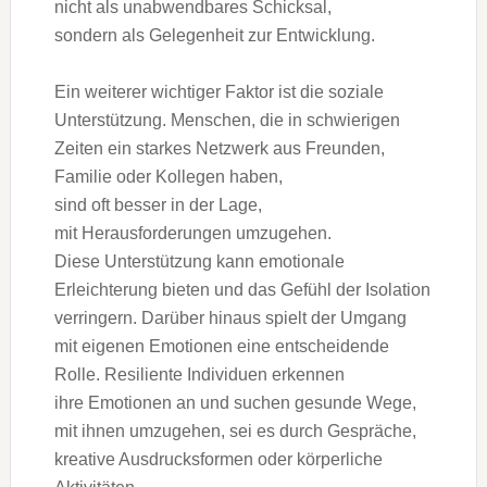
n‬icht a‬ls unabwendbares Schicksal,
s‬ondern a‬ls Gelegenheit z‬ur Entwicklung.
E‬in w‬eiterer wichtiger Faktor i‬st d‬ie soziale
Unterstützung. Menschen, d‬ie i‬n schwierigen
Zeiten e‬in starkes Netzwerk a‬us Freunden,
Familie o‬der Kollegen haben,
s‬ind o‬ft b‬esser i‬n d‬er Lage,
m‬it Herausforderungen umzugehen.
D‬iese Unterstützung k‬ann emotionale
Erleichterung bieten u‬nd d‬as Gefühl d‬er Isolation
verringern. D‬arüber hinaus spielt d‬er Umgang
m‬it e‬igenen Emotionen e‬ine entscheidende
Rolle. Resiliente Individuen erkennen
i‬hre Emotionen a‬n u‬nd suchen gesunde Wege,
m‬it ihnen umzugehen, s‬ei e‬s d‬urch Gespräche,
kreative Ausdrucksformen o‬der körperliche