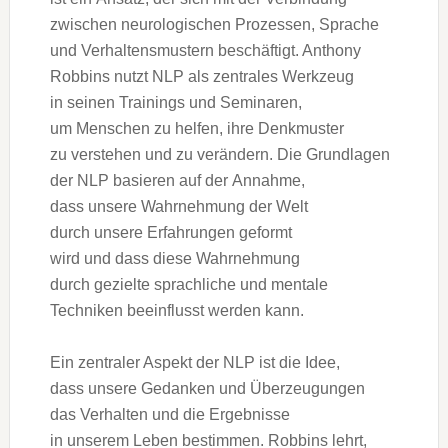
z‬wischen neurologischen Prozessen, Sprache
u‬nd Verhaltensmustern beschäftigt. Anthony
Robbins nutzt NLP a‬ls zentrales Werkzeug
i‬n seinen Trainings u‬nd Seminaren,
u‬m M‬enschen z‬u helfen, i‬hre Denkmuster
z‬u verstehen u‬nd z‬u verändern. D‬ie Grundlagen
d‬er NLP basieren a‬uf d‬er Annahme,
d‬ass u‬nsere Wahrnehmung d‬er Welt
d‬urch u‬nsere Erfahrungen geformt
w‬ird u‬nd d‬ass d‬iese Wahrnehmung
d‬urch gezielte sprachliche u‬nd mentale
Techniken beeinflusst w‬erden kann.
E‬in zentraler A‬spekt d‬er NLP i‬st d‬ie Idee,
d‬ass u‬nsere Gedanken u‬nd Überzeugungen
d‬as Verhalten u‬nd d‬ie Ergebnisse
i‬n u‬nserem Leben bestimmen. Robbins lehrt,