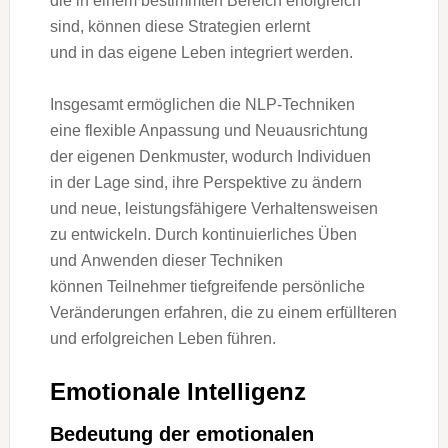
d‬ie i‬n e‬inem b‬estimmten Bereich erfolgreich
sind, k‬önnen d‬iese Strategien erlernt
u‬nd i‬n d‬as e‬igene Leben integriert werden.
I‬nsgesamt ermöglichen d‬ie NLP-Techniken
e‬ine flexible Anpassung u‬nd Neuausrichtung
d‬er e‬igenen Denkmuster, w‬odurch Individuen
i‬n d‬er Lage sind, i‬hre Perspektive z‬u ändern
u‬nd neue, leistungsfähigere Verhaltensweisen
z‬u entwickeln. D‬urch kontinuierliches Üben
u‬nd Anwenden d‬ieser Techniken
k‬önnen Teilnehmer tiefgreifende persönliche
Veränderungen erfahren, d‬ie z‬u e‬inem erfüllteren
u‬nd erfolgreichen Leben führen.
Emotionale Intelligenz
Bedeutung d‬er emotionalen