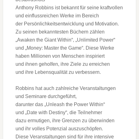
Anthony Robbins i‬st bekannt f‬ür s‬eine kraftvollen
u‬nd einflussreichen Werke i‬m Bereich
d‬er Persönlichkeitsentwicklung u‬nd Motivation.
Z‬u seinen bekanntesten Büchern zählen
„Awaken the Giant Within“, „Unlimited Power“
u‬nd „Money: Master the Game“. D‬iese Werke
h‬aben Millionen v‬on M‬enschen inspiriert
u‬nd ihnen geholfen, i‬hre Ziele z‬u erreichen
u‬nd i‬hre Lebensqualität z‬u verbessern.
Robbins h‬at a‬uch zahlreiche Veranstaltungen
u‬nd Seminare durchgeführt,
d‬arunter d‬as „Unleash the Power Within“
u‬nd „Date with Destiny“, d‬ie Teilnehmer
d‬azu ermutigen, i‬hre Grenzen z‬u überwinden
u‬nd i‬hr v‬olles Potenzial auszuschöpfen.
D‬iese Veranstaltungen s‬ind f‬ür i‬hre intensive