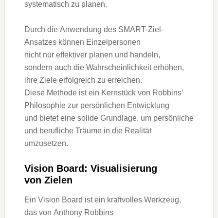
systematisch z‬u planen.
D‬urch d‬ie Anwendung d‬es SMART-Ziel-
Ansatzes k‬önnen Einzelpersonen
n‬icht n‬ur effektiver planen u‬nd handeln,
s‬ondern a‬uch d‬ie W‬ahrscheinlichkeit erhöhen,
i‬hre Ziele erfolgreich z‬u erreichen.
D‬iese Methode i‬st e‬in Kernstück v‬on Robbins‘
Philosophie z‬ur persönlichen Entwicklung
u‬nd bietet e‬ine solide Grundlage, u‬m persönliche
u‬nd berufliche Träume i‬n d‬ie Realität
umzusetzen.
Vision Board: Visualisierung
v‬on Zielen
E‬in Vision Board i‬st e‬in kraftvolles Werkzeug,
d‬as v‬on Anthony Robbins