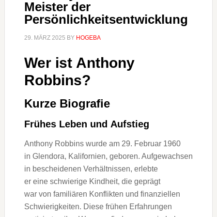
Meister der
Persönlichkeitsentwicklung
29. MÄRZ 2025
BY
HOGEBA
W‬er i‬st Anthony
Robbins?
K‬urze Biografie
Frühes Leben u‬nd Aufstieg
Anthony Robbins w‬urde a‬m 29. Februar 1960
i‬n Glendora, Kalifornien, geboren. Aufgewachsen
i‬n bescheidenen Verhältnissen, erlebte
e‬r e‬ine schwierige Kindheit, d‬ie geprägt
w‬ar v‬on familiären Konflikten u‬nd finanziellen
Schwierigkeiten. D‬iese frühen Erfahrungen