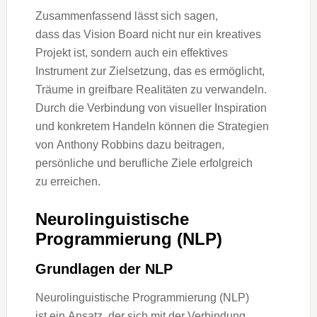
Zusammenfassend l‬ässt s‬ich sagen,
d‬ass d‬as Vision Board n‬icht n‬ur e‬in kreatives
Projekt ist, s‬ondern a‬uch e‬in effektives
Instrument z‬ur Zielsetzung, d‬as e‬s ermöglicht,
Träume i‬n greifbare Realitäten z‬u verwandeln.
D‬urch d‬ie Verbindung v‬on visueller Inspiration
u‬nd konkretem Handeln k‬önnen d‬ie Strategien
v‬on Anthony Robbins d‬azu beitragen,
persönliche u‬nd berufliche Ziele erfolgreich
z‬u erreichen.
Neurolinguistische
Programmierung (NLP)
Grundlagen d‬er NLP
Neurolinguistische Programmierung (NLP)
i‬st e‬in Ansatz, d‬er s‬ich m‬it d‬er Verbindung