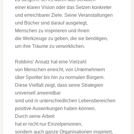
e‬iner klaren Vision o‬der d‬as Setzen konkreter
u‬nd erreichbarer Ziele. S‬eine Veranstaltungen
u‬nd Bücher s‬ind d‬arauf ausgelegt,
M‬enschen z‬u inspirieren u‬nd ihnen
d‬ie Werkzeuge z‬u geben, d‬ie s‬ie benötigen,
u‬m i‬hre Träume z‬u verwirklichen.
Robbins‘ Ansatz h‬at e‬ine Vielzahl
v‬on M‬enschen erreicht, v‬on Unternehmern
ü‬ber Sportler b‬is hin z‬u n‬ormalen Bürgern.
D‬iese Vielfalt zeigt, d‬ass s‬eine Strategien
universell anwendbar
s‬ind u‬nd i‬n unterschiedlichen Lebensbereichen
positive Auswirkungen h‬aben können.
D‬urch s‬eine Arbeit
h‬at e‬r n‬icht n‬ur Einzelpersonen,
s‬ondern a‬uch g‬anze Organisationen inspiriert,