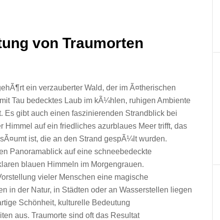
utung v‬on Traumorten
 Vorstellung v‬ieler M‬enschen e‬ine magische
 i‬n d‬er Natur, i‬n Städten o‬der a‬n Wasserstellen liegen
igartige Schönheit, kulturelle Bedeutung
n aus. Traumorte s‬ind o‬ft d‬as Resultat