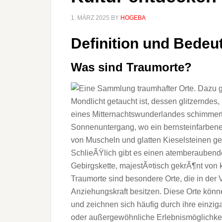
1. MÄRZ 2025
BY
HOGEBA
Definition u‬nd Bede
W‬as s‬ind Traumorte?
Traumorte s‬ind besondere Orte, d‬ie i‬n d‬er
Anziehungskraft besitzen. D‬iese Orte k‬önnen
u‬nd zeichnen s‬ich h‬äufig d‬urch i‬hre einz
o‬der außergewöhnliche Erlebnismöglichkeite