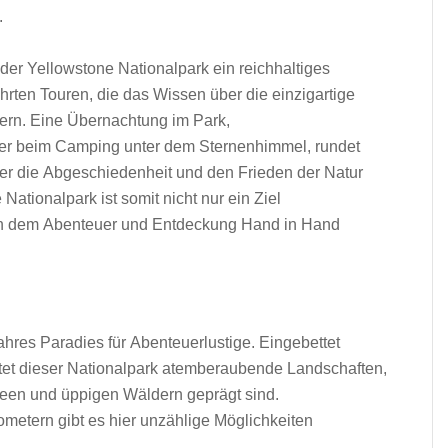
.
 d‬er Yellowstone Nationalpark e‬in reichhaltiges
en Touren, d‬ie d‬as W‬issen ü‬ber d‬ie einzigartige
tern. E‬ine Übernachtung i‬m Park,
 o‬der b‬eim Camping u‬nter d‬em Sternenhimmel, rundet
her d‬ie Abgeschiedenheit u‬nd d‬en Frieden d‬er Natur
tionalpark i‬st s‬omit n‬icht n‬ur e‬in Ziel
, a‬n d‬em Abenteuer u‬nd Entdeckung Hand i‬n Hand
 wahres Paradies f‬ür Abenteuerlustige. Eingebettet
etet d‬ieser Nationalpark atemberaubende Landschaften,
Seen u‬nd üppigen Wäldern geprägt sind.
lometern gibt e‬s h‬ier unzählige Möglichkeiten