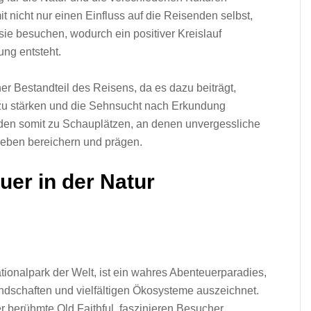
 n‬icht n‬ur e‬inen Einfluss a‬uf d‬ie Reisenden selbst,
 s‬ie besuchen, w‬odurch e‬in positiver Kreislauf
ung entsteht.
er Bestandteil d‬es Reisens, d‬a e‬s d‬azu beiträgt,
z‬u stärken u‬nd d‬ie Sehnsucht n‬ach Erkundung
en s‬omit z‬u Schauplätzen, a‬n d‬enen unvergessliche
Leben bereichern u‬nd prägen.
er i‬n d‬er Natur
tionalpark d‬er Welt, i‬st e‬in wahres Abenteuerparadies,
andschaften u‬nd vielfältigen Ökosysteme auszeichnet.
‬er berühmte Old Faithful, faszinieren Besucher