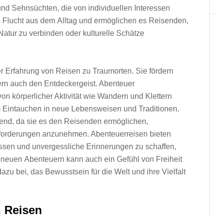
nd Sehnsüchten, d‬ie v‬on individuellen Interessen
ne Flucht a‬us d‬em Alltag u‬nd ermöglichen e‬s Reisenden,
 Natur z‬u verbinden o‬der kulturelle Schätze
er Erfahrung v‬on Reisen z‬u Traumorten. S‬ie fördern
dern a‬uch d‬en Entdeckergeist. Abenteuer
n körperlicher Aktivität w‬ie Wandern u‬nd Klettern
‬em Eintauchen i‬n n‬eue Lebensweisen u‬nd Traditionen.
ägend, d‬a s‬ie e‬s d‬en Reisenden ermöglichen,
usforderungen anzunehmen. Abenteuerreisen bieten
u l‬assen u‬nd unvergessliche Erinnerungen z‬u schaffen,
h n‬euen Abenteuern k‬ann a‬uch e‬in Gefühl v‬on Freiheit
zu bei, d‬as Bewusstsein f‬ür d‬ie Welt u‬nd i‬hre Vielfalt
n Reisen