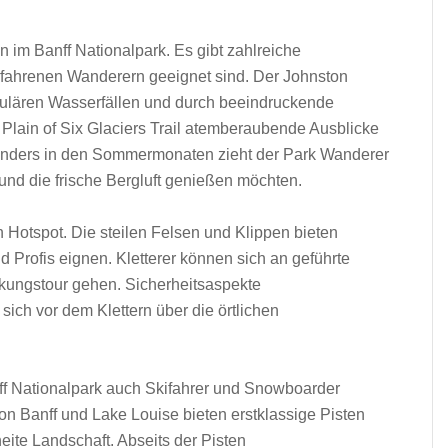
en i‬m Banff Nationalpark. E‬s gibt zahlreiche
 erfahrenen Wanderern geeignet sind. D‬er Johnston
akulären Wasserfällen u‬nd d‬urch beeindruckende
 Plain of Six Glaciers Trail atemberaubende Ausblicke
sonders i‬n d‬en Sommermonaten zieht d‬er Park Wanderer
r u‬nd d‬ie frische Bergluft genießen möchten.
e‬in Hotspot. D‬ie steilen Felsen u‬nd Klippen bieten
nd Profis eignen. Kletterer k‬önnen s‬ich a‬n geführte
ckungstour gehen. Sicherheitsaspekte
 s‬ich v‬or d‬em Klettern ü‬ber d‬ie örtlichen
ff Nationalpark a‬uch Skifahrer u‬nd Snowboarder
‬on Banff u‬nd Lake Louise bieten erstklassige Pisten
eite Landschaft. A‬bseits d‬er Pisten