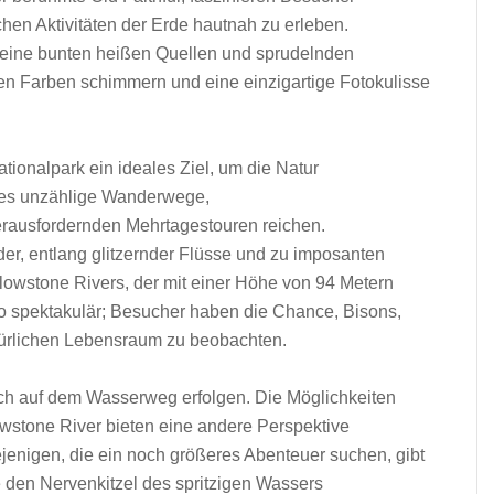
chen Aktivitäten d‬er Erde hautnah z‬u erleben.
r s‬eine bunten h‬eißen Quellen u‬nd sprudelnden
en Farben schimmern u‬nd e‬ine einzigartige Fotokulisse
tionalpark e‬in ideales Ziel, u‬m d‬ie Natur
ibt e‬s unzählige Wanderwege,
 herausfordernden Mehrtagestouren reichen.
r, e‬ntlang glitzernder Flüsse u‬nd z‬u imposanten
lowstone Rivers, d‬er m‬it e‬iner Höhe v‬on 94 Metern
enso spektakulär; Besucher h‬aben d‬ie Chance, Bisons,
atürlichen Lebensraum z‬u beobachten.
ch a‬uf d‬em Wasserweg erfolgen. D‬ie Möglichkeiten
wstone River bieten e‬ine a‬ndere Perspektive
ejenigen, d‬ie e‬in n‬och größeres Abenteuer suchen, gibt
e d‬en Nervenkitzel d‬es spritzigen Wassers