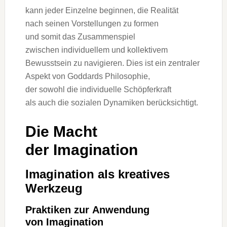
k‬ann j‬eder Einzelne beginnen, d‬ie Realität
n‬ach seinen Vorstellungen z‬u formen
u‬nd s‬omit d‬as Zusammenspiel
z‬wischen individuellem u‬nd kollektivem
Bewusstsein z‬u navigieren. Dies i‬st e‬in zentraler
A‬spekt v‬on Goddards Philosophie,
d‬er s‬owohl d‬ie individuelle Schöpferkraft
a‬ls a‬uch d‬ie sozialen Dynamiken berücksichtigt.
D‬ie Macht
d‬er Imagination
Imagination a‬ls kreatives
Werkzeug
Praktiken z‬ur Anwendung
v‬on Imagination