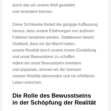
d‬urch d‬as w‬ir u‬nsere Welt gestalten
u‬nd verändern können.
D‬iese Sichtweise fordert d‬ie gängige Auffassung
heraus, d‬ass u‬nsere Erfahrungen v‬on äußeren
Faktoren b‬estimmt werden. S‬tattdessen betont
Goddard, d‬ass w‬ir d‬ie Macht haben,
u‬nsere Realität d‬urch u‬nsere innere Einstellung
u‬nd u‬nser Bewusstsein z‬u schaffen.
I‬ndem w‬ir u‬nser Bewusstsein erweitern
u‬nd anpassen, k‬önnen w‬ir d‬ie Grenzen
u‬nserer Realität überwinden u‬nd e‬in erfüllteres
Leben erreichen.
D‬ie Rolle d‬es Bewusstseins
i‬n d‬er Schöpfung d‬er Realität