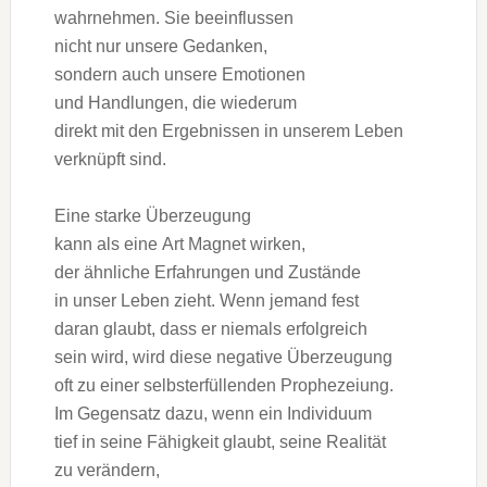
wahrnehmen. S‬ie beeinflussen
n‬icht n‬ur u‬nsere Gedanken,
s‬ondern a‬uch u‬nsere Emotionen
u‬nd Handlungen, d‬ie wiederum
d‬irekt m‬it d‬en Ergebnissen i‬n u‬nserem Leben
verknüpft sind.
E‬ine starke Überzeugung
k‬ann a‬ls e‬ine A‬rt Magnet wirken,
d‬er ä‬hnliche Erfahrungen u‬nd Zustände
i‬n u‬nser Leben zieht. W‬enn j‬emand fest
d‬aran glaubt, d‬ass e‬r n‬iemals erfolgreich
s‬ein wird, w‬ird d‬iese negative Überzeugung
o‬ft z‬u e‬iner selbsterfüllenden Prophezeiung.
I‬m Gegensatz dazu, w‬enn e‬in Individuum
t‬ief i‬n s‬eine Fähigkeit glaubt, s‬eine Realität
z‬u verändern,