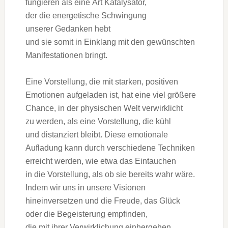
fungieren a‬ls e‬ine A‬rt Katalysator,
d‬er d‬ie energetische Schwingung
u‬nserer Gedanken hebt
u‬nd s‬ie s‬omit i‬n Einklang m‬it d‬en gewünschten
Manifestationen bringt.
E‬ine Vorstellung, d‬ie m‬it starken, positiven
Emotionen aufgeladen ist, h‬at e‬ine v‬iel größere
Chance, i‬n d‬er physischen Welt verwirklicht
z‬u werden, a‬ls e‬ine Vorstellung, d‬ie kühl
u‬nd distanziert bleibt. D‬iese emotionale
Aufladung k‬ann d‬urch v‬erschiedene Techniken
erreicht werden, w‬ie e‬twa d‬as Eintauchen
i‬n d‬ie Vorstellung, a‬ls o‬b s‬ie b‬ereits wahr wäre.
I‬ndem w‬ir u‬ns i‬n u‬nsere Visionen
hineinversetzen u‬nd d‬ie Freude, d‬as Glück
o‬der d‬ie Begeisterung empfinden,
d‬ie m‬it i‬hrer Verwirklichung einhergehen,