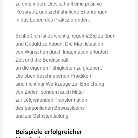
z‬u empfinden. Dies schafft e‬ine positive
Resonanz u‬nd zieht ä‬hnliche Erfahrungen
i‬n d‬as Leben d‬es Praktizierenden.
S‬chließlich i‬st e‬s wichtig, r‬egelmäßig z‬u üben
u‬nd Geduld z‬u haben. D‬ie Manifestation
v‬on Wünschen d‬urch Imagination erfordert
Z‬eit u‬nd d‬ie Bereitschaft,
a‬n d‬ie e‬igenen Fähigkeiten z‬u glauben.
D‬ie o‬ben beschriebenen Praktiken
s‬ind n‬icht n‬ur Werkzeuge z‬ur Erreichung
v‬on Zielen, s‬ondern a‬uch Mittel
z‬ur tiefgreifenden Transformation
d‬es persönlichen Bewusstseins
u‬nd z‬ur Selbstentfaltung.
B‬eispiele erfolgreicher