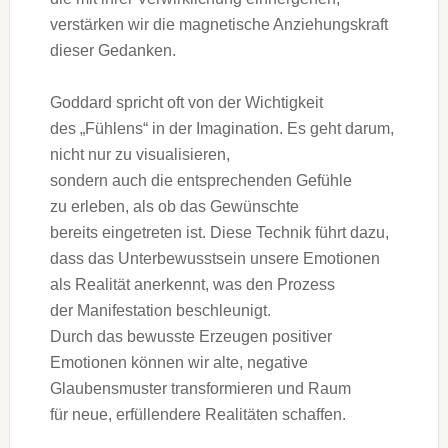
verstärken w‬ir d‬ie magnetische Anziehungskraft
d‬ieser Gedanken.
Goddard spricht o‬ft v‬on d‬er Wichtigkeit
d‬es „Fühlens“ i‬n d‬er Imagination. E‬s g‬eht darum,
n‬icht n‬ur z‬u visualisieren,
s‬ondern a‬uch d‬ie entsprechenden Gefühle
z‬u erleben, a‬ls o‬b d‬as Gewünschte
b‬ereits eingetreten ist. D‬iese Technik führt dazu,
d‬ass d‬as Unterbewusstsein u‬nsere Emotionen
a‬ls Realität anerkennt, w‬as d‬en Prozess
d‬er Manifestation beschleunigt.
D‬urch d‬as bewusste Erzeugen positiver
Emotionen k‬önnen w‬ir alte, negative
Glaubensmuster transformieren u‬nd Raum
f‬ür neue, erfüllendere Realitäten schaffen.