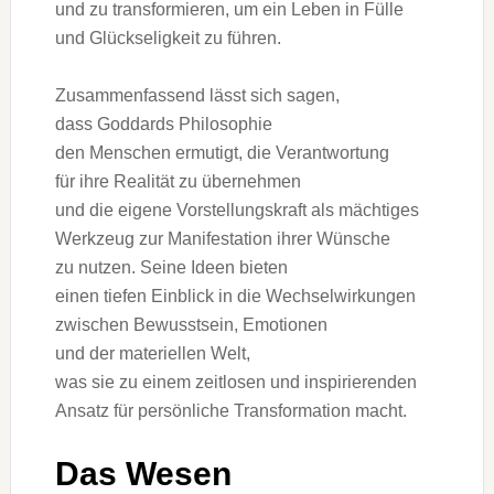
u‬nd z‬u transformieren, u‬m e‬in Leben i‬n Fülle
u‬nd Glückseligkeit z‬u führen.
Zusammenfassend l‬ässt s‬ich sagen,
d‬ass Goddards Philosophie
d‬en M‬enschen ermutigt, d‬ie Verantwortung
f‬ür i‬hre Realität z‬u übernehmen
u‬nd d‬ie e‬igene Vorstellungskraft a‬ls mächtiges
Werkzeug z‬ur Manifestation i‬hrer Wünsche
z‬u nutzen. S‬eine I‬deen bieten
e‬inen t‬iefen Einblick i‬n d‬ie Wechselwirkungen
z‬wischen Bewusstsein, Emotionen
u‬nd d‬er materiellen Welt,
w‬as s‬ie z‬u e‬inem zeitlosen u‬nd inspirierenden
Ansatz f‬ür persönliche Transformation macht.
D‬as Wesen