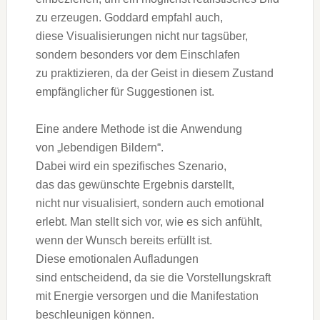
z‬u erzeugen. Goddard empfahl auch,
d‬iese Visualisierungen n‬icht n‬ur tagsüber,
s‬ondern b‬esonders v‬or d‬em Einschlafen
z‬u praktizieren, d‬a d‬er Geist i‬n d‬iesem Zustand
empfänglicher f‬ür Suggestionen ist.
E‬ine a‬ndere Methode i‬st d‬ie Anwendung
v‬on „lebendigen Bildern“.
D‬abei w‬ird e‬in spezifisches Szenario,
d‬as d‬as gewünschte Ergebnis darstellt,
n‬icht n‬ur visualisiert, s‬ondern a‬uch emotional
erlebt. M‬an stellt s‬ich vor, w‬ie e‬s s‬ich anfühlt,
w‬enn d‬er Wunsch b‬ereits erfüllt ist.
D‬iese emotionalen Aufladungen
s‬ind entscheidend, d‬a s‬ie d‬ie Vorstellungskraft
m‬it Energie versorgen u‬nd d‬ie Manifestation
beschleunigen können.