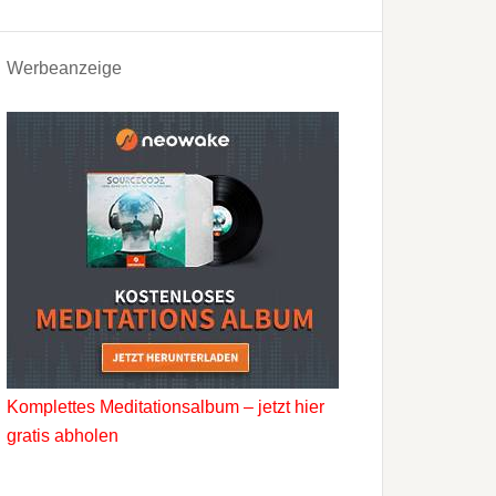
Werbeanzeige
Komplettes Meditationsalbum – jetzt hier
gratis abholen