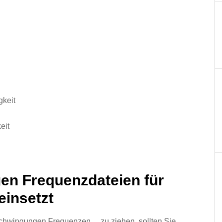
gkeit
eit
n Frequenzdateien für
einsetzt
chwingungen Frequenzen… zu ziehen, sollten Sie