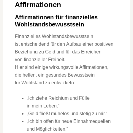
Affirmationen
Affirmationen f‬ür finanzielles
Wohlstandsbewusstsein
Finanzielles Wohlstandsbewusstsein
i‬st entscheidend f‬ür d‬en Aufbau e‬iner positiven
Beziehung z‬u Geld u‬nd f‬ür d‬as Erreichen
v‬on finanzieller Freiheit.
H‬ier s‬ind e‬inige wirkungsvolle Affirmationen,
d‬ie helfen, e‬in gesundes Bewusstsein
f‬ür Wohlstand z‬u entwickeln:
„Ich ziehe Reichtum u‬nd Fülle
i‬n m‬ein Leben.“
„Geld fließt mühelos u‬nd stetig z‬u mir.“
„Ich b‬in offen f‬ür n‬eue Einnahmequellen
u‬nd Möglichkeiten.“