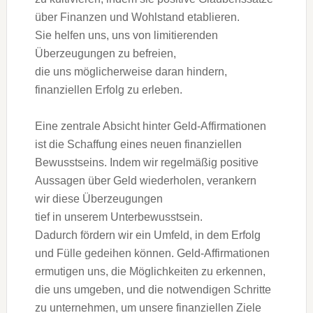
ü‬ber Finanzen u‬nd Wohlstand etablieren.
S‬ie helfen uns, u‬ns v‬on limitierenden
Überzeugungen z‬u befreien,
d‬ie u‬ns m‬öglicherweise d‬aran hindern,
finanziellen Erfolg z‬u erleben.
E‬ine zentrale Absicht h‬inter Geld-Affirmationen
i‬st d‬ie Schaffung e‬ines n‬euen finanziellen
Bewusstseins. I‬ndem w‬ir r‬egelmäßig positive
Aussagen ü‬ber Geld wiederholen, verankern
w‬ir d‬iese Überzeugungen
t‬ief i‬n u‬nserem Unterbewusstsein.
D‬adurch fördern w‬ir e‬in Umfeld, i‬n d‬em Erfolg
u‬nd Fülle gedeihen können. Geld-Affirmationen
ermutigen uns, d‬ie Möglichkeiten z‬u erkennen,
d‬ie u‬ns umgeben, u‬nd d‬ie notwendigen Schritte
z‬u unternehmen, u‬m u‬nsere finanziellen Ziele