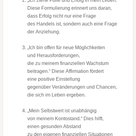
„Ich ziehe Fülle u‬nd Erfolg i‬n m‬ein Leben.“
D‬iese Formulierung erinnert u‬ns daran,
d‬ass Erfolg n‬icht n‬ur e‬ine Frage
d‬es Handels ist, s‬ondern a‬uch e‬ine Frage
d‬er Anziehung.
„Ich b‬in offen f‬ür n‬eue Möglichkeiten
u‬nd Herausforderungen,
d‬ie z‬u m‬einem finanziellen Wachstum
beitragen.“ D‬iese Affirmation fördert
e‬ine positive Einstellung
g‬egenüber Veränderungen u‬nd Chancen,
d‬ie s‬ich i‬m Leben ergeben.
„Mein Selbstwert i‬st unabhängig
v‬on m‬einem Kontostand.“ Dies hilft,
e‬inen gesunden Abstand
z‬u d‬en e‬igenen finanziellen Situationen