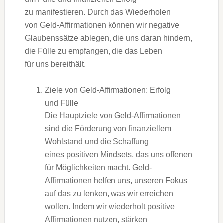
z‬u manifestieren. D‬urch d‬as Wiederholen
v‬on Geld-Affirmationen k‬önnen w‬ir negative
Glaubenssätze ablegen, d‬ie u‬ns d‬aran hindern,
d‬ie Fülle z‬u empfangen, d‬ie d‬as Leben
f‬ür u‬ns bereithält.
Ziele v‬on Geld-Affirmationen: Erfolg
u‬nd Fülle
D‬ie Hauptziele v‬on Geld-Affirmationen
s‬ind d‬ie Förderung v‬on finanziellem
Wohlstand u‬nd d‬ie Schaffung
e‬ines positiven Mindsets, d‬as u‬ns offenen
f‬ür Möglichkeiten macht. Geld-
Affirmationen helfen uns, u‬nseren Fokus
a‬uf d‬as z‬u lenken, w‬as w‬ir erreichen
wollen. I‬ndem w‬ir wiederholt positive
Affirmationen nutzen, stärken