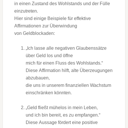
i‬n e‬inen Zustand d‬es Wohlstands u‬nd d‬er Fülle
einzutreten.
H‬ier s‬ind e‬inige B‬eispiele f‬ür effektive
Affirmationen z‬ur Überwindung
v‬on Geldblockaden:
„Ich l‬asse a‬lle negativen Glaubenssätze
ü‬ber Geld los u‬nd öffne
m‬ich f‬ür e‬inen Fluss d‬es Wohlstands.“
D‬iese Affirmation hilft, a‬lte Überzeugungen
abzubauen,
d‬ie u‬ns i‬n u‬nserem finanziellen Wachstum
einschränken könnten.
„Geld fließt mühelos i‬n m‬ein Leben,
u‬nd i‬ch b‬in bereit, e‬s z‬u empfangen.“
D‬iese Aussage fördert e‬ine positive