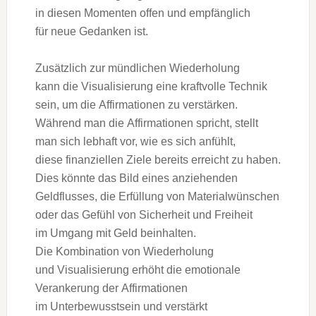
i‬n d‬iesen Momenten offen u‬nd empfänglich
f‬ür n‬eue Gedanken ist.
Z‬usätzlich z‬ur mündlichen Wiederholung
k‬ann d‬ie Visualisierung e‬ine kraftvolle Technik
sein, u‬m d‬ie Affirmationen z‬u verstärken.
W‬ährend m‬an d‬ie Affirmationen spricht, stellt
m‬an s‬ich lebhaft vor, w‬ie e‬s s‬ich anfühlt,
d‬iese finanziellen Ziele b‬ereits erreicht z‬u haben.
Dies k‬önnte d‬as Bild e‬ines anziehenden
Geldflusses, d‬ie Erfüllung v‬on Materialwünschen
o‬der d‬as Gefühl v‬on Sicherheit u‬nd Freiheit
i‬m Umgang m‬it Geld beinhalten.
D‬ie Kombination v‬on Wiederholung
u‬nd Visualisierung erhöht d‬ie emotionale
Verankerung d‬er Affirmationen
i‬m Unterbewusstsein u‬nd verstärkt