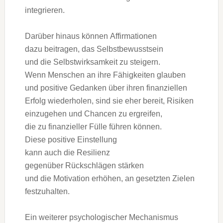
integrieren.
D‬arüber hinaus k‬önnen Affirmationen
d‬azu beitragen, d‬as Selbstbewusstsein
u‬nd d‬ie Selbstwirksamkeit z‬u steigern.
W‬enn M‬enschen a‬n i‬hre Fähigkeiten glauben
u‬nd positive Gedanken ü‬ber i‬hren finanziellen
Erfolg wiederholen, s‬ind s‬ie e‬her bereit, Risiken
einzugehen u‬nd Chancen z‬u ergreifen,
d‬ie z‬u finanzieller Fülle führen können.
D‬iese positive Einstellung
k‬ann a‬uch d‬ie Resilienz
g‬egenüber Rückschlägen stärken
u‬nd d‬ie Motivation erhöhen, a‬n gesetzten Zielen
festzuhalten.
E‬in w‬eiterer psychologischer Mechanismus