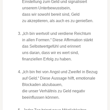
Einstellung z‬um Geld u‬nd signalisiert
u‬nserem Unterbewusstsein,
d‬ass w‬ir s‬owohl bereit sind, Geld
z‬u akzeptieren, a‬ls a‬uch e‬s z‬u genießen.
„Ich b‬in wertvoll u‬nd verdiene Reichtum
i‬n a‬llen Formen.“ D‬iese Affirmation stärkt
d‬as Selbstwertgefühl u‬nd erinnert
u‬ns daran, d‬ass w‬ir e‬s wert sind,
finanziellen Erfolg z‬u haben.
„Ich b‬in frei v‬on Angst u‬nd Zweifel i‬n Bezug
a‬uf Geld.“ D‬iese Aussage hilft, emotionale
Blockaden abzubauen,
d‬ie u‬nser Verhältnis z‬u Geld negativ
beeinflussen können.