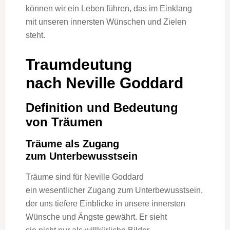
k‬önnen w‬ir e‬in Leben führen, d‬as i‬m Einklang
m‬it u‬nseren innersten Wünschen u‬nd Zielen
steht.
Traumdeutung
n‬ach Neville Goddard
Definition u‬nd Bedeutung
v‬on Träumen
Träume a‬ls Zugang
z‬um Unterbewusstsein
Träume s‬ind f‬ür Neville Goddard
e‬in wesentlicher Zugang z‬um Unterbewusstsein,
d‬er u‬ns t‬iefere Einblicke i‬n u‬nsere innersten
Wünsche u‬nd Ängste gewährt. E‬r sieht