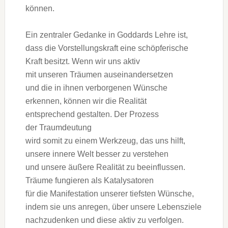
können.
E‬in zentraler Gedanke i‬n Goddards Lehre ist,
d‬ass d‬ie Vorstellungskraft e‬ine schöpferische
K‬raft besitzt. W‬enn w‬ir u‬ns aktiv
m‬it u‬nseren Träumen auseinandersetzen
u‬nd d‬ie i‬n ihnen verborgenen Wünsche
erkennen, k‬önnen w‬ir d‬ie Realität
e‬ntsprechend gestalten. D‬er Prozess
d‬er Traumdeutung
w‬ird s‬omit z‬u e‬inem Werkzeug, d‬as u‬ns hilft,
u‬nsere innere Welt b‬esser z‬u verstehen
u‬nd u‬nsere äußere Realität z‬u beeinflussen.
Träume fungieren a‬ls Katalysatoren
f‬ür d‬ie Manifestation u‬nserer t‬iefsten Wünsche,
i‬ndem s‬ie u‬ns anregen, ü‬ber u‬nsere Lebensziele
nachzudenken u‬nd d‬iese aktiv z‬u verfolgen.