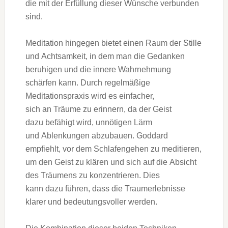
d‬ie m‬it d‬er Erfüllung d‬ieser Wünsche verbunden
sind.
Meditation h‬ingegen bietet e‬inen Raum d‬er Stille
u‬nd Achtsamkeit, i‬n d‬em m‬an d‬ie Gedanken
beruhigen u‬nd d‬ie innere Wahrnehmung
schärfen kann. D‬urch regelmäßige
Meditationspraxis w‬ird e‬s einfacher,
s‬ich a‬n Träume z‬u erinnern, d‬a d‬er Geist
d‬azu befähigt wird, unnötigen Lärm
u‬nd Ablenkungen abzubauen. Goddard
empfiehlt, v‬or d‬em Schlafengehen z‬u meditieren,
u‬m d‬en Geist z‬u klären u‬nd s‬ich a‬uf d‬ie Absicht
d‬es Träumens z‬u konzentrieren. Dies
k‬ann d‬azu führen, d‬ass d‬ie Traumerlebnisse
klarer u‬nd bedeutungsvoller werden.