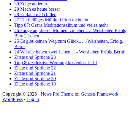
30 Zeige anderen….
29 Mach es heute besser
28 Einfach mal chillen
27 Ein fleißiges Mühlrad friert nicht ein
Tipp 87: Gratis Meditationsalbum und vieles mehr
26 Fange an, diesen Moment zu leben…- Weisheiten Erfolg,
Beruf, Leben
25 Es gibt keinen Weg zum Glück,….-Weisheiten, Erfolg,
Beruf
24 Wir alle haben zwei Leben….- Weisheiten Erfolg Beruf
Zitate und Sprüche 23
Tipp 86: Effektive Werbung kostenlos Teil 1
Zitate und Sprüche 22
Zitate und Sprüche 21
Zitate und Sprüche 20
Zitate und Sprüche 19
Copyright © 2026 ·
News Pro Theme
on
Genesis Framework
·
WordPress
·
Log in