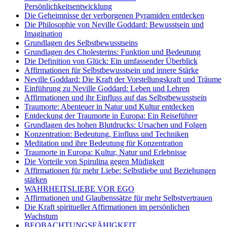
Persönlichkeitsentwicklung
Die Geheimnisse der verborgenen Pyramiden entdecken
Die Philosophie von Neville Goddard: Bewusstsein und
Imagination
Grundlagen des Selbstbewusstseins
Grundlagen des Cholesterins: Funktion und Bedeutung
Die Definition von Glück: Ein umfassender Überblick
Affirmationen für Selbstbewusstsein und innere Stärke
Neville Goddard: Die Kraft der Vorstellungskraft und Träume
Einführung zu Neville Goddard: Leben und Lehren
Affirmationen und ihr Einfluss auf das Selbstbewusstsein
Traumorte: Abenteuer in Natur und Kultur entdecken
Entdeckung der Traumorte in Europa: Ein Reiseführer
Grundlagen des hohen Blutdrucks: Ursachen und Folgen
Konzentration: Bedeutung, Einfluss und Techniken
Meditation und ihre Bedeutung für Konzentration
Traumorte in Europa: Kultur, Natur und Erlebnisse
Die Vorteile von Spirulina gegen Müdigkeit
Affirmationen für mehr Liebe: Selbstliebe und Beziehungen
stärken
WAHRHEITSLIEBE VOR EGO
Affirmationen und Glaubenssätze für mehr Selbstvertrauen
Die Kraft spiritueller Affirmationen im persönlichen
Wachstum
BEOBACHTUNGSFÄHIGKEIT