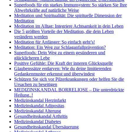
Superfoods für ein starkes Immunsystem: So stärken Sie Ihre
Abwehrkräfte auf natürliche Weise
Meditation und Spiritualität: Die spirituelle Dimension der
Meditation
Meditation im Alltag: Integriere Achtsamkeit in dein Leben
Die 5 größten Vorteile der Meditation, die dein Leben
verändern werden
Meditation für Anfänger: So einfach geht’s!
Meditation: Ein Weg zur Schlaganfallprävention?
Superfoods: Dein Weg zu einem gesünderen und
glücklicheren Lebe
Positive Gefühle: Die Kraft der inneren Glücksquelle
Glaubenssätze entlarven: Wie du deine limitierenden
Gedankenmuster erkennst und überwindest
Schützen Sie sich vor Pilzerkrankungen oder helfen Sie die
Ursachen zu beseitigen
MEDIZINSKANDAL BORRELIOSE – Die unterdrückte
Heilung..!
Medizinskandal Herzinfarkt
Medizinskandal Adipositas
Medizinskandal Alterung
Gesundheitsskandal Arthritis
Medizinskandal Diabetes
Gesundheitsskandal Übersäuerung