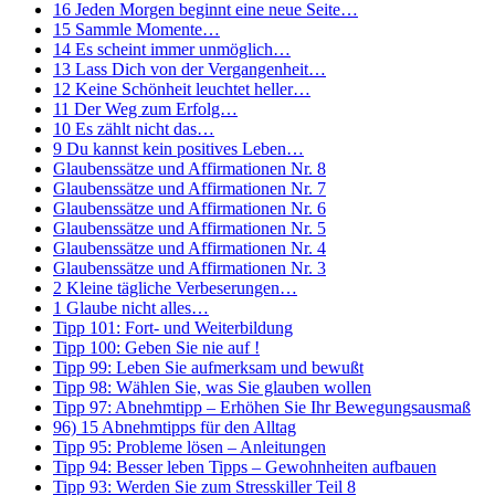
16 Jeden Morgen beginnt eine neue Seite…
15 Sammle Momente…
14 Es scheint immer unmöglich…
13 Lass Dich von der Vergangenheit…
12 Keine Schönheit leuchtet heller…
11 Der Weg zum Erfolg…
10 Es zählt nicht das…
9 Du kannst kein positives Leben…
Glaubenssätze und Affirmationen Nr. 8
Glaubenssätze und Affirmationen Nr. 7
Glaubenssätze und Affirmationen Nr. 6
Glaubenssätze und Affirmationen Nr. 5
Glaubenssätze und Affirmationen Nr. 4
Glaubenssätze und Affirmationen Nr. 3
2 Kleine tägliche Verbeserungen…
1 Glaube nicht alles…
Tipp 101: Fort- und Weiterbildung
Tipp 100: Geben Sie nie auf !
Tipp 99: Leben Sie aufmerksam und bewußt
Tipp 98: Wählen Sie, was Sie glauben wollen
Tipp 97: Abnehmtipp – Erhöhen Sie Ihr Bewegungsausmaß
96) 15 Abnehmtipps für den Alltag
Tipp 95: Probleme lösen – Anleitungen
Tipp 94: Besser leben Tipps – Gewohnheiten aufbauen
Tipp 93: Werden Sie zum Stresskiller Teil 8