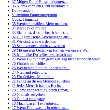
37 Mögen Deine Entscheidungen…
36 Nichts kann ein Licht verdunkeln…
Denke anders
Vitaminum Partnerprogramm
Codex Humanus
35 Weniger erzählen. Mehr machen.
34 Best day of my life
33 Sicher ist, dass nichts sicher ist…
32 Hungere Deine Ablenkungen aus…
31 Wir sind, was wir denken
30 Sei – versuche nicht zu werden
29 Mit unseren Gedanken formen wir unsere Welt
28 Ich denke Du solltest es einfach tun
27 Wenn Du mit dem gestrigen Tag nicht zufrieden warst…
26 Einfach mal chillen
25 Wer keinen Sinn im Leben sieht…
24 Niemand rettet uns…
23 Ein fleißiges Mühlrad…
22 Fange an diesen Moment zu leben
21 Jeder Mensch hat das Recht…
10 Game changer für Deinen Erfolg
20 Niemals aufgeben
19 Du bist einzigartig
18 Mach diesen Tag fantastisch
17 Wenn Du etwas nicht möchtest…