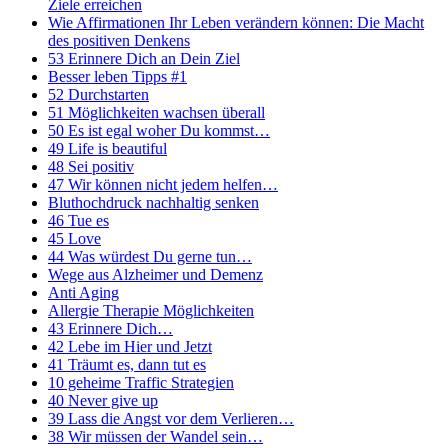
Ziele erreichen
Wie Affirmationen Ihr Leben verändern können: Die Macht
des positiven Denkens
53 Erinnere Dich an Dein Ziel
Besser leben Tipps #1
52 Durchstarten
51 Möglichkeiten wachsen überall
50 Es ist egal woher Du kommst…
49 Life is beautiful
48 Sei positiv
47 Wir können nicht jedem helfen…
Bluthochdruck nachhaltig senken
46 Tue es
45 Love
44 Was würdest Du gerne tun…
Wege aus Alzheimer und Demenz
Anti Aging
Allergie Therapie Möglichkeiten
43 Erinnere Dich…
42 Lebe im Hier und Jetzt
41 Träumt es, dann tut es
10 geheime Traffic Strategien
40 Never give up
39 Lass die Angst vor dem Verlieren…
38 Wir müssen der Wandel sein…