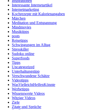
Inspirationen
Interessante Internetartikel
Internetmarketing
Kochrezepte mit Kalorienangaben
Märchen
Meditation und Entspannung
Mindmovies
Musiktipps
posts
Reisetipps
Schwingungen im Alltag
Stresskiller
Sudoku online
Superfoods
Tipps
Uncategorized
Unterhaltungstipp
Verschwundene Schätze
Videotipps
WasVielleichtHelfenKönnte
Werbetipps
Wissenswerte Videos
Witzige Videos
Ziele
Zitate und Sprüche