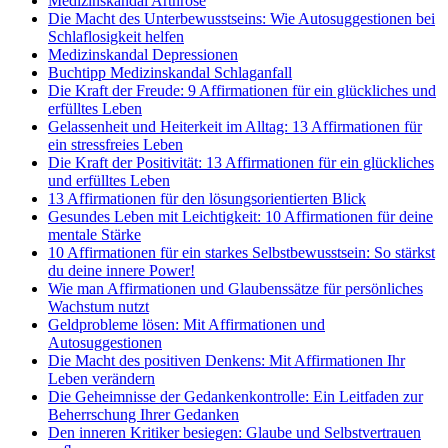
Medizinskandal Arthrose
Die Macht des Unterbewusstseins: Wie Autosuggestionen bei
Schlaflosigkeit helfen
Medizinskandal Depressionen
Buchtipp Medizinskandal Schlaganfall
Die Kraft der Freude: 9 Affirmationen für ein glückliches und
erfülltes Leben
Gelassenheit und Heiterkeit im Alltag: 13 Affirmationen für
ein stressfreies Leben
Die Kraft der Positivität: 13 Affirmationen für ein glückliches
und erfülltes Leben
13 Affirmationen für den lösungsorientierten Blick
Gesundes Leben mit Leichtigkeit: 10 Affirmationen für deine
mentale Stärke
10 Affirmationen für ein starkes Selbstbewusstsein: So stärkst
du deine innere Power!
Wie man Affirmationen und Glaubenssätze für persönliches
Wachstum nutzt
Geldprobleme lösen: Mit Affirmationen und
Autosuggestionen
Die Macht des positiven Denkens: Mit Affirmationen Ihr
Leben verändern
Die Geheimnisse der Gedankenkontrolle: Ein Leitfaden zur
Beherrschung Ihrer Gedanken
Den inneren Kritiker besiegen: Glaube und Selbstvertrauen