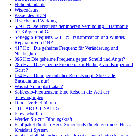
Hohe Standards
Wissendsurst
Passendes SEIN
Ursache und Wirkung
639 Hz: Die Frequenz der inneren Verbindung – Harmonie
für Körper und Geist
Solfeggio-Frequenz 528 Hz: Transformation und Wunder,
Reparatur von DNA
417 Hz – Die geheime Frequenz für Veränderung und
Neubeginn
396 Hz: Die geheime Frequenz gegen Schuld und Angst?
285 Hz – Die geheime Frequenz zur Heilung von Körper und
Geist ?
174 Hz – Dein persönlicher Reset-Knopf: Stress ade,
Entspannung pur!
Was ist Neuroplastizität ?
Solfeggio-Frequenzen: Eine Reise in die Welt der
Schwingungen
Durch Vorbild führen
THE ART OF SALES
Flow schaffen
Werden Sie zur Führungskraft
Kraftpaket für dein Herz: Superfoods für ein gesundes Herz-
Kreislauf-System
Schlaganfall: Naturheilkunde als ergänzende Unterstützung