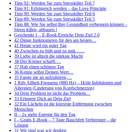
Tipp 92: Werden Sie zum Stresskiller Teil 7
Tipp 91: Erfolgreich werden – das Love Principle
Tipp 90: Werden Sie zum Stresskiller Teil 6
Tipp 89: Werden Sie zum Stresskiller Teil 5
Tipp 88: Wie Sie selbst Ihre Gesundheit verbessern können –
Stress killen, abbauen !
Geschenkt 1 – E-Book Erreiche Dein Ziel 2.0
42 Dinge funktionieren für den am besten…
41 Heute wird ein guter Tag
40 Zwischen zu früh und zu spät……
39 Liebe ist allzeit die stärkste Macht
38 Der Körper schafft….
37 Hab einen schönen Tag
36 Kenne selbst Deinen Wert…
35 Fange nie an aufzuhören,…
1 Rife Allheil-Frequenz (880 Hz) – Heile Infektionen und
Allergien (Linderung von Kopfschmerzen)
34 Dein Problem ist nicht das Problem…
33 Erinnere Dich an Dein Ziel
32 Ein Lächeln ist die kürzeste Entfernung zwischen
Menschen
II – 2x mehr Energie für den Tag
I – Gratis E-Book – 7 Tage Bauchfett Verbrenner – die
Lösung
31 Wir sind was wir denken