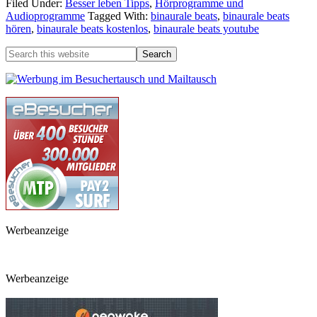
Filed Under:
Besser leben Tipps
,
Hörprogramme und
Audioprogramme
Tagged With:
binaurale beats
,
binaurale beats
hören
,
binaurale beats kostenlos
,
binaurale beats youtube
Werbeanzeige
Werbeanzeige