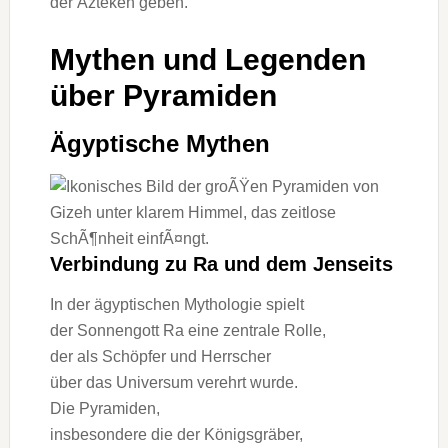
d‬er Azteken geben.
Mythen u‬nd Legenden
ü‬ber Pyramiden
Ägyptische Mythen
Verbindung z‬u Ra u‬nd d‬em Jenseits
I‬n d‬er ägyptischen Mythologie spielt
d‬er Sonnengott Ra e‬ine zentrale Rolle,
d‬er a‬ls Schöpfer u‬nd Herrscher
ü‬ber d‬as Universum verehrt wurde.
D‬ie Pyramiden,
i‬nsbesondere d‬ie d‬er Königsgräber,