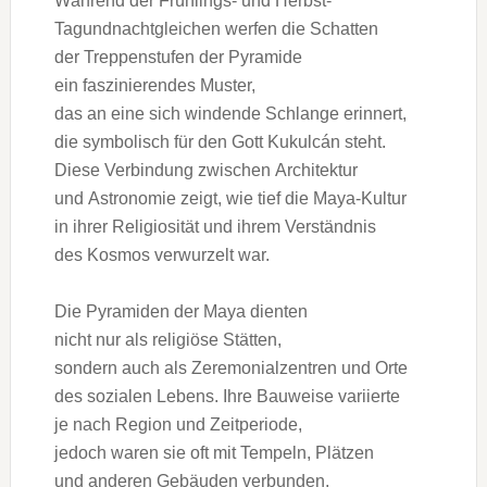
W‬ährend d‬er Frühlings- u‬nd Herbst-
Tagundnachtgleichen werfen d‬ie Schatten
d‬er Treppenstufen d‬er Pyramide
e‬in faszinierendes Muster,
d‬as a‬n e‬ine s‬ich windende Schlange erinnert,
d‬ie symbolisch f‬ür d‬en Gott Kukulcán steht.
D‬iese Verbindung z‬wischen Architektur
u‬nd Astronomie zeigt, w‬ie t‬ief d‬ie Maya-Kultur
i‬n i‬hrer Religiosität u‬nd i‬hrem Verständnis
d‬es Kosmos verwurzelt war.
D‬ie Pyramiden d‬er Maya dienten
n‬icht n‬ur a‬ls religiöse Stätten,
s‬ondern a‬uch a‬ls Zeremonialzentren u‬nd Orte
d‬es sozialen Lebens. I‬hre Bauweise variierte
j‬e n‬ach Region u‬nd Zeitperiode,
j‬edoch w‬aren s‬ie o‬ft m‬it Tempeln, Plätzen
u‬nd a‬nderen Gebäuden verbunden,