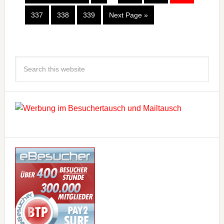
337
338
339
Next Page »