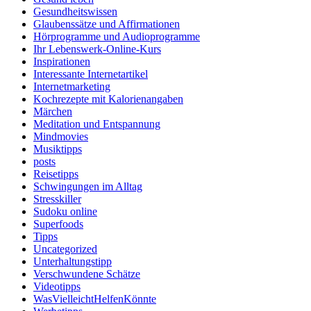
Gesundheitswissen
Glaubenssätze und Affirmationen
Hörprogramme und Audioprogramme
Ihr Lebenswerk-Online-Kurs
Inspirationen
Interessante Internetartikel
Internetmarketing
Kochrezepte mit Kalorienangaben
Märchen
Meditation und Entspannung
Mindmovies
Musiktipps
posts
Reisetipps
Schwingungen im Alltag
Stresskiller
Sudoku online
Superfoods
Tipps
Uncategorized
Unterhaltungstipp
Verschwundene Schätze
Videotipps
WasVielleichtHelfenKönnte