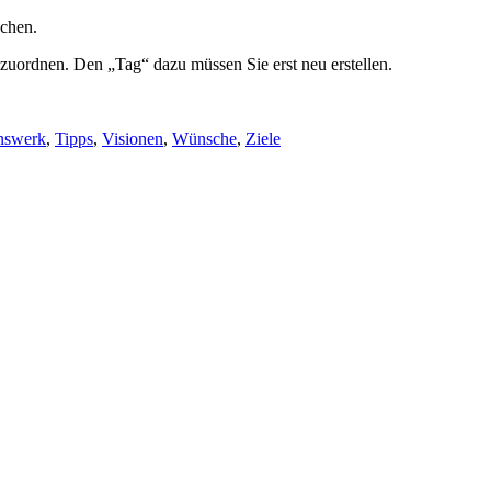
chen.
zuordnen. Den „Tag“ dazu müssen Sie erst neu erstellen.
nswerk
,
Tipps
,
Visionen
,
Wünsche
,
Ziele