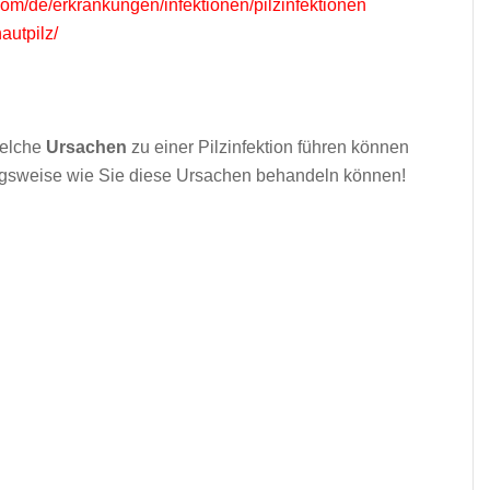
om/de/erkrankungen/infektionen/pilzinfektionen
autpilz/
welche
Ursachen
zu einer Pilzinfektion führen können
ngsweise wie Sie diese Ursachen behandeln können!