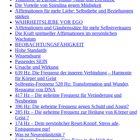
Die Vorteile von Spirulina gegen Müdigkeit
Affirmationen für mehr Liebe: Selbstliebe und Beziehungen
stärken
WAHRHEITSLIEBE VOR EGO
Affirmationen und Glaubenssätze für mehr Selbstvertrauen
Die Kraft spiritueller Affirmationen im persönlichen
Wachstum
BEOBACHTUNGSFÄHIGKEIT
Hohe Standards
Wissendsurst
Passendes SEIN
Ursache und Wirkung
639 Hz: Die Frequenz der inneren Verbindung – Harmonie
für Körper und Geist
Solfeggio-Frequenz 528 Hz: Transformation und Wunder,
Reparatur von DNA
417 Hz – Die geheime Frequenz für Veränderung und
Neubeginn
396 Hz: Die geheime Frequenz gegen Schuld und Angst?
285 Hz – Die geheime Frequenz zur Heilung von Körper und
Geist ?
174 Hz – Dein persönlicher Reset-Knopf: Stress ade,
Entspannung pur!
Was ist Neuroplastizität ?