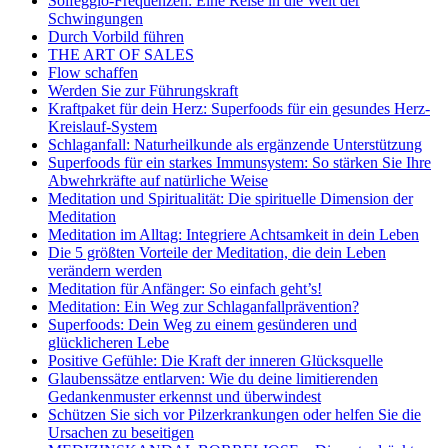
Solfeggio-Frequenzen: Eine Reise in die Welt der
Schwingungen
Durch Vorbild führen
THE ART OF SALES
Flow schaffen
Werden Sie zur Führungskraft
Kraftpaket für dein Herz: Superfoods für ein gesundes Herz-
Kreislauf-System
Schlaganfall: Naturheilkunde als ergänzende Unterstützung
Superfoods für ein starkes Immunsystem: So stärken Sie Ihre
Abwehrkräfte auf natürliche Weise
Meditation und Spiritualität: Die spirituelle Dimension der
Meditation
Meditation im Alltag: Integriere Achtsamkeit in dein Leben
Die 5 größten Vorteile der Meditation, die dein Leben
verändern werden
Meditation für Anfänger: So einfach geht’s!
Meditation: Ein Weg zur Schlaganfallprävention?
Superfoods: Dein Weg zu einem gesünderen und
glücklicheren Lebe
Positive Gefühle: Die Kraft der inneren Glücksquelle
Glaubenssätze entlarven: Wie du deine limitierenden
Gedankenmuster erkennst und überwindest
Schützen Sie sich vor Pilzerkrankungen oder helfen Sie die
Ursachen zu beseitigen