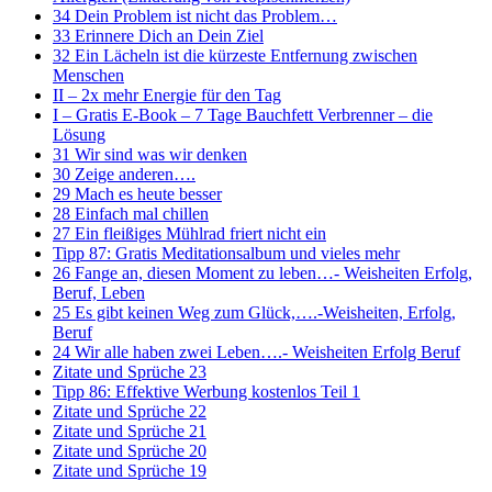
34 Dein Problem ist nicht das Problem…
33 Erinnere Dich an Dein Ziel
32 Ein Lächeln ist die kürzeste Entfernung zwischen
Menschen
II – 2x mehr Energie für den Tag
I – Gratis E-Book – 7 Tage Bauchfett Verbrenner – die
Lösung
31 Wir sind was wir denken
30 Zeige anderen….
29 Mach es heute besser
28 Einfach mal chillen
27 Ein fleißiges Mühlrad friert nicht ein
Tipp 87: Gratis Meditationsalbum und vieles mehr
26 Fange an, diesen Moment zu leben…- Weisheiten Erfolg,
Beruf, Leben
25 Es gibt keinen Weg zum Glück,….-Weisheiten, Erfolg,
Beruf
24 Wir alle haben zwei Leben….- Weisheiten Erfolg Beruf
Zitate und Sprüche 23
Tipp 86: Effektive Werbung kostenlos Teil 1
Zitate und Sprüche 22
Zitate und Sprüche 21
Zitate und Sprüche 20
Zitate und Sprüche 19