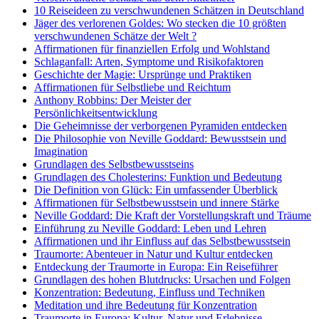
10 Reiseideen zu verschwundenen Schätzen in Deutschland
Jäger des verlorenen Goldes: Wo stecken die 10 größten
verschwundenen Schätze der Welt ?
Affirmationen für finanziellen Erfolg und Wohlstand
Schlaganfall: Arten, Symptome und Risikofaktoren
Geschichte der Magie: Ursprünge und Praktiken
Affirmationen für Selbstliebe und Reichtum
Anthony Robbins: Der Meister der
Persönlichkeitsentwicklung
Die Geheimnisse der verborgenen Pyramiden entdecken
Die Philosophie von Neville Goddard: Bewusstsein und
Imagination
Grundlagen des Selbstbewusstseins
Grundlagen des Cholesterins: Funktion und Bedeutung
Die Definition von Glück: Ein umfassender Überblick
Affirmationen für Selbstbewusstsein und innere Stärke
Neville Goddard: Die Kraft der Vorstellungskraft und Träume
Einführung zu Neville Goddard: Leben und Lehren
Affirmationen und ihr Einfluss auf das Selbstbewusstsein
Traumorte: Abenteuer in Natur und Kultur entdecken
Entdeckung der Traumorte in Europa: Ein Reiseführer
Grundlagen des hohen Blutdrucks: Ursachen und Folgen
Konzentration: Bedeutung, Einfluss und Techniken
Meditation und ihre Bedeutung für Konzentration
Traumorte in Europa: Kultur, Natur und Erlebnisse