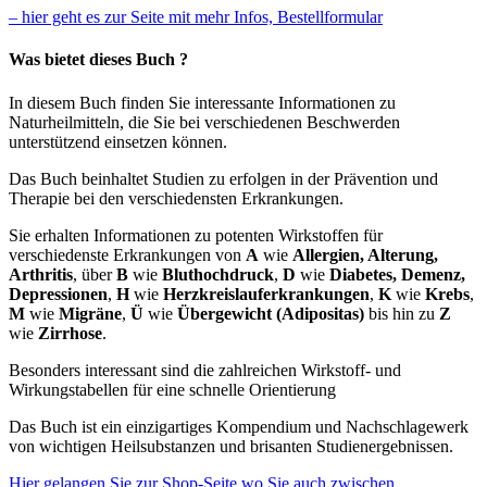
– hier geht es zur Seite mit mehr Infos, Bestellformular
Was bietet dieses Buch ?
In diesem Buch finden Sie interessante Informationen zu
Naturheilmitteln, die Sie bei verschiedenen Beschwerden
unterstützend einsetzen können.
Das Buch beinhaltet Studien zu erfolgen in der Prävention und
Therapie bei den verschiedensten Erkrankungen.
Sie erhalten Informationen zu potenten Wirkstoffen für
verschiedenste Erkrankungen von
A
wie
Allergien, Alterung,
Arthritis
, über
B
wie
Bluthochdruck
,
D
wie
Diabetes, Demenz,
Depressionen
,
H
wie
Herzkreislauferkrankungen
,
K
wie
Krebs
,
M
wie
Migräne
,
Ü
wie
Übergewicht (Adipositas)
bis hin zu
Z
wie
Zirrhose
.
Besonders interessant sind die zahlreichen Wirkstoff- und
Wirkungstabellen für eine schnelle Orientierung
Das Buch ist ein einzigartiges Kompendium und Nachschlagewerk
von wichtigen Heilsubstanzen und brisanten Studienergebnissen.
Hier gelangen Sie zur Shop-Seite wo Sie auch zwischen