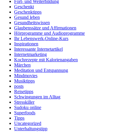
Fort- und Weiterbildung
Geschenkt
Geschenktipps
Gesund leben
Gesundheitswissen
Glaubenssätze und Affirmationen
Hörprogramme und Audioprogramme
Ihr Lebenswerk-Online-Kurs
Inspirationen
Interessante Internetartikel
Internetmarketing
Kochrezepte mit Kalorienangaben
Märchen
Meditation und Entspannung
Mindmovies
Musiktipps
posts
Reisetipps
Schwingungen im Alltag
Stresskiller
Sudoku online
Superfoods
Tipps
Uncategorized
Unterhaltungstipp