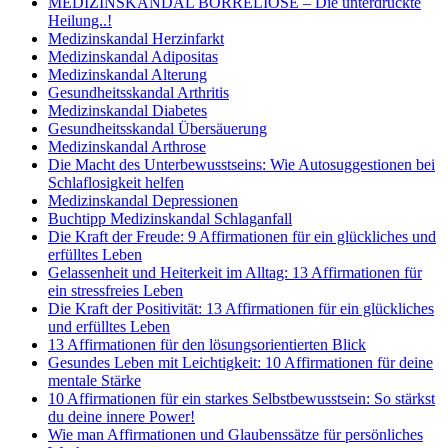
MEDIZINSKANDAL BORRELIOSE – Die unterdrückte
Heilung..!
Medizinskandal Herzinfarkt
Medizinskandal Adipositas
Medizinskandal Alterung
Gesundheitsskandal Arthritis
Medizinskandal Diabetes
Gesundheitsskandal Übersäuerung
Medizinskandal Arthrose
Die Macht des Unterbewusstseins: Wie Autosuggestionen bei
Schlaflosigkeit helfen
Medizinskandal Depressionen
Buchtipp Medizinskandal Schlaganfall
Die Kraft der Freude: 9 Affirmationen für ein glückliches und
erfülltes Leben
Gelassenheit und Heiterkeit im Alltag: 13 Affirmationen für
ein stressfreies Leben
Die Kraft der Positivität: 13 Affirmationen für ein glückliches
und erfülltes Leben
13 Affirmationen für den lösungsorientierten Blick
Gesundes Leben mit Leichtigkeit: 10 Affirmationen für deine
mentale Stärke
10 Affirmationen für ein starkes Selbstbewusstsein: So stärkst
du deine innere Power!
Wie man Affirmationen und Glaubenssätze für persönliches