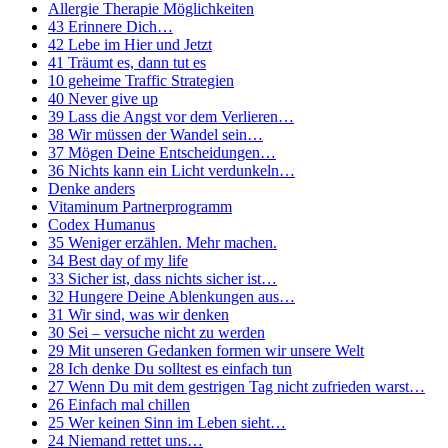
Allergie Therapie Möglichkeiten
43 Erinnere Dich…
42 Lebe im Hier und Jetzt
41 Träumt es, dann tut es
10 geheime Traffic Strategien
40 Never give up
39 Lass die Angst vor dem Verlieren…
38 Wir müssen der Wandel sein…
37 Mögen Deine Entscheidungen…
36 Nichts kann ein Licht verdunkeln…
Denke anders
Vitaminum Partnerprogramm
Codex Humanus
35 Weniger erzählen. Mehr machen.
34 Best day of my life
33 Sicher ist, dass nichts sicher ist…
32 Hungere Deine Ablenkungen aus…
31 Wir sind, was wir denken
30 Sei – versuche nicht zu werden
29 Mit unseren Gedanken formen wir unsere Welt
28 Ich denke Du solltest es einfach tun
27 Wenn Du mit dem gestrigen Tag nicht zufrieden warst…
26 Einfach mal chillen
25 Wer keinen Sinn im Leben sieht…
24 Niemand rettet uns…