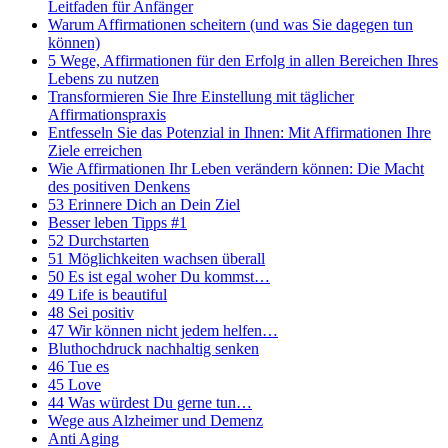
Leitfaden für Anfänger
Warum Affirmationen scheitern (und was Sie dagegen tun
können)
5 Wege, Affirmationen für den Erfolg in allen Bereichen Ihres
Lebens zu nutzen
Transformieren Sie Ihre Einstellung mit täglicher
Affirmationspraxis
Entfesseln Sie das Potenzial in Ihnen: Mit Affirmationen Ihre
Ziele erreichen
Wie Affirmationen Ihr Leben verändern können: Die Macht
des positiven Denkens
53 Erinnere Dich an Dein Ziel
Besser leben Tipps #1
52 Durchstarten
51 Möglichkeiten wachsen überall
50 Es ist egal woher Du kommst…
49 Life is beautiful
48 Sei positiv
47 Wir können nicht jedem helfen…
Bluthochdruck nachhaltig senken
46 Tue es
45 Love
44 Was würdest Du gerne tun…
Wege aus Alzheimer und Demenz
Anti Aging