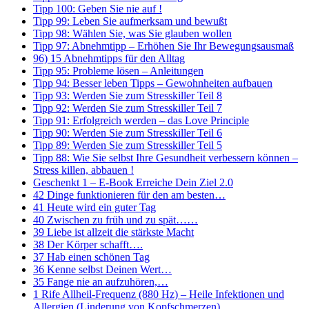
Tipp 100: Geben Sie nie auf !
Tipp 99: Leben Sie aufmerksam und bewußt
Tipp 98: Wählen Sie, was Sie glauben wollen
Tipp 97: Abnehmtipp – Erhöhen Sie Ihr Bewegungsausmaß
96) 15 Abnehmtipps für den Alltag
Tipp 95: Probleme lösen – Anleitungen
Tipp 94: Besser leben Tipps – Gewohnheiten aufbauen
Tipp 93: Werden Sie zum Stresskiller Teil 8
Tipp 92: Werden Sie zum Stresskiller Teil 7
Tipp 91: Erfolgreich werden – das Love Principle
Tipp 90: Werden Sie zum Stresskiller Teil 6
Tipp 89: Werden Sie zum Stresskiller Teil 5
Tipp 88: Wie Sie selbst Ihre Gesundheit verbessern können –
Stress killen, abbauen !
Geschenkt 1 – E-Book Erreiche Dein Ziel 2.0
42 Dinge funktionieren für den am besten…
41 Heute wird ein guter Tag
40 Zwischen zu früh und zu spät……
39 Liebe ist allzeit die stärkste Macht
38 Der Körper schafft….
37 Hab einen schönen Tag
36 Kenne selbst Deinen Wert…
35 Fange nie an aufzuhören,…
1 Rife Allheil-Frequenz (880 Hz) – Heile Infektionen und
Allergien (Linderung von Kopfschmerzen)